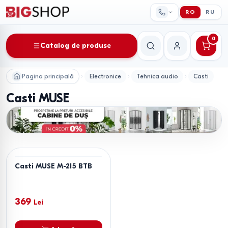
RO
RU
0
Catalog de produse
Căutare
Contul meu
Pagina principală
Electronice
Tehnica audio
Casti
Casti MUSE
Casti MUSE M-215 BTB
369
Lei