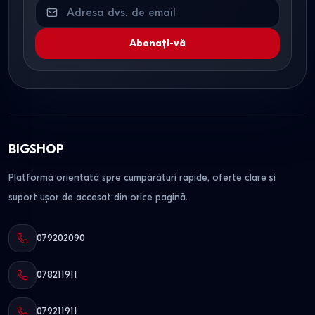
Abonați-vă
BIGSHOP
Platformă orientată spre cumpărături rapide, oferte clare și
suport ușor de accesat din orice pagină.
079202090
078211911
079211911