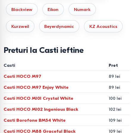
Blackview
Eikon
Numark
Kurzweil
Beyerdynamic
KZ Acoustics
Preturi la Casti ieftine
Casti
Pret
Casti HOCO M97
89 lei
Casti HOCO M97 Enjoy White
89 lei
Casti HOCO M101 Crystal White
100 lei
Casti HOCO M102 Ingenious Black
102 lei
Casti Borofone BM54 White
109 lei
Casti HOCO M88 Graceful Black
109 lei