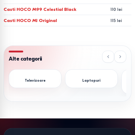
Casti HOCO M99 Celestial Black
110 lei
Casti HOCO M1 Original
115 lei
Alte categorii
Televizoare
Laptopuri
S