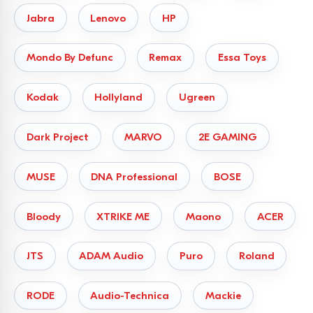
Jabra
Lenovo
HP
Mondo By Defunc
Remax
Essa Toys
Kodak
Hollyland
Ugreen
Dark Project
MARVO
2E GAMING
MUSE
DNA Professional
BOSE
Bloody
XTRIKE ME
Maono
ACER
JTS
ADAM Audio
Puro
Roland
RODE
Audio-Technica
Mackie