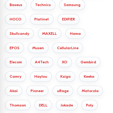
Baseus
Technics
Samsung
HOCO
Platinet
EDIFIER
Skullcandy
MAXELL
Hama
EPOS
Musen
CellularLine
Elecom
A4Tech
XO
Gembird
Camry
Haylou
Ksiga
Keeka
Akai
Pioneer
uRage
Motorola
Thomson
DELL
Jokade
Poly