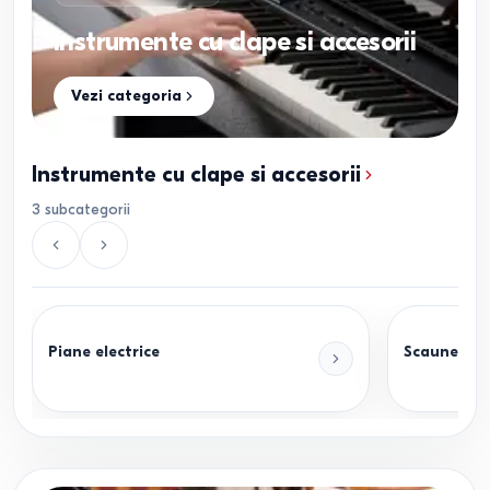
Instrumente cu clape si accesorii
Vezi categoria
Instrumente cu clape si accesorii
3
subcategorii
Piane electrice
Scaune pen