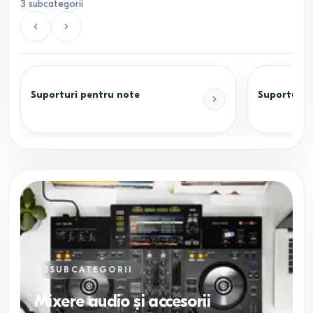
3
subcategorii
Suporturi pentru note
Suporturi 
3
SUBCATEGORII
Mixere audio și accesorii