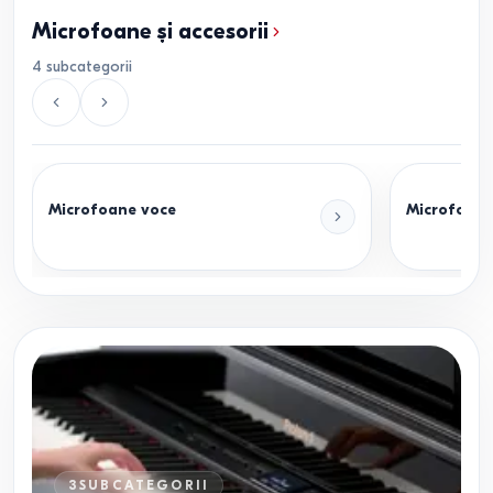
Microfoane și accesorii
4
subcategorii
Microfoane voce
Microfoane 
3
SUBCATEGORII