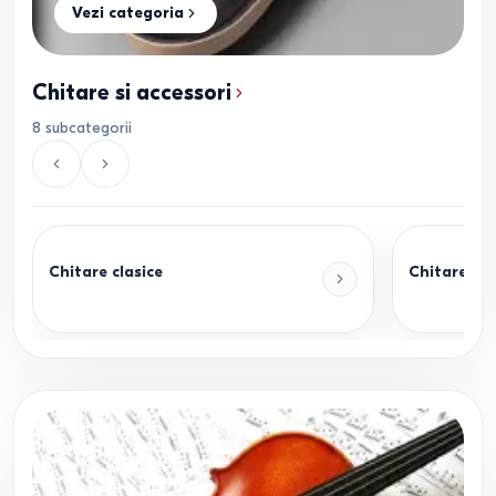
Vezi categoria
Chitare si accessori
8
subcategorii
Chitare clasice
Chitare acu