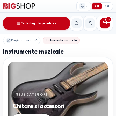
RO
RU
0
Catalog de produse
Căutare
Contul meu
Pagina principală
Instrumente muzicale
Instrumente muzicale
8
SUBCATEGORII
Chitare si accessori