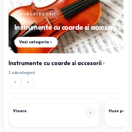
2
SUBCATEGORII
Instrumente cu coarde si accesorii
Vezi categoria
Instrumente cu coarde si accesorii
2
subcategorii
Vioare
Huse pentr