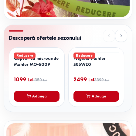
Descoperă ofertele sezonului
Reducere
Reducere
Cuptor cu microunde
Frigider Muhler
L
Muhler MO-5009
S85WE0
M
1099
2499
Lei
1350
Lei
3399
Lei
Lei
Adaugă
Adaugă