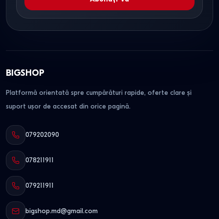
BIGSHOP
Platformă orientată spre cumpărături rapide, oferte clare și
suport ușor de accesat din orice pagină.
079202090
078211911
079211911
bigshop.md@gmail.com