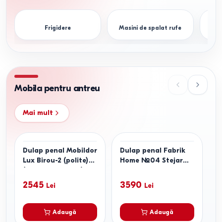
Frigidere
Masini de spalat rufe
Cupt
Mobila pentru antreu
Mai mult
Dulap penal Mobildor
Dulap penal Fabrik
A
Lux Birou-2 (polite)
Home №04 Stejar
K
(40x40x210H cm) Alb
Sonoma
A
2545
3590
Lei
Lei
Adaugă
Adaugă