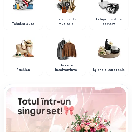
Instrumente
Echipament de
Tehnica auto
muzicale
comert
Haine si
Fashion
incaltaminte
Igiena si curatenie