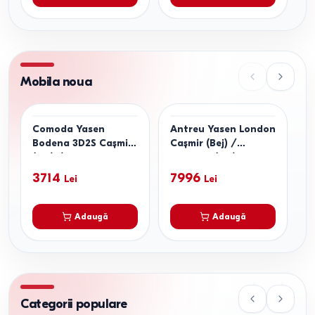
Mobila noua
Comoda Yasen
Antreu Yasen London
C
Bodena 3D2S Cașmir
Cașmir (Bej) /
P
(Bej) / Alb
Antracit (Gri)
3714
7996
Lei
Lei
Adaugă
Adaugă
Categorii populare