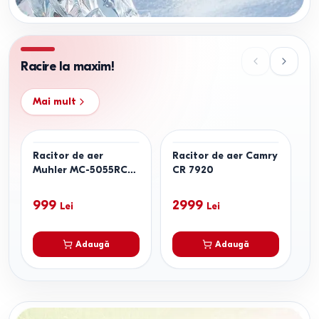
Racire la maxim!
Mai mult
Racitor de aer
Racitor de aer Camry
V
Muhler MC-5055RC
CR 7920
-
4l
999
2999
Lei
Lei
Adaugă
Adaugă