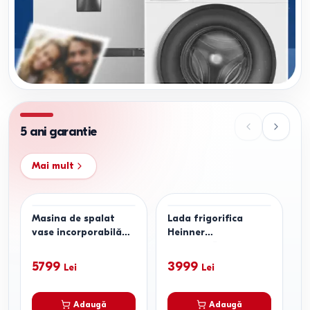
5 ani garantie
Mai mult
Masina de spalat
Lada frigorifica
L
vase incorporabilă
Heinner
H
Heinner HDW-
HCFHM145CE++
H
BI6006IE++
5799
3999
Lei
Lei
Adaugă
Adaugă