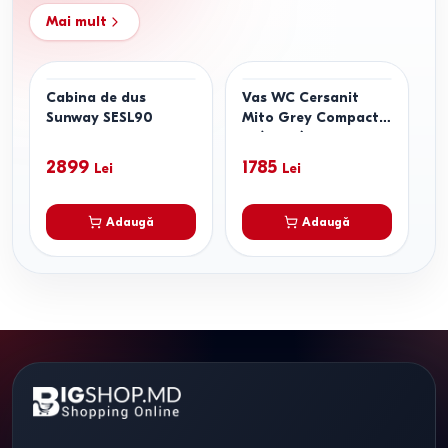
Mai mult
Cabina de dus
Vas WC Cersanit
C
Sunway SESL90
Mito Grey Compact
B
6l/stop (alim.infer.
H
universal)
2899
1785
Lei
Lei
Adaugă
Adaugă