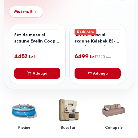
Mai mult
Reducere
Set de masa si
Set de masa si
S
scaune Evelin Cooper
scaune Kelebek ES-
s
White/Bella Beech +
709 (6 scaune)
4
4 scaune Cameroon
Y
4452
6499
Lei
Lei
7220
Lei
White/Bella Beech
1
Adaugă
Adaugă
Piscine
Bucatarii
Canapele