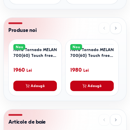
Produse noi
Nou
Nou
Hota Tornado MELAN
Hota Tornado MELAN
H
700(60) Touch free
700(60) Touch free
7
FG BL mat invertor
FG WH mat invertor
F
i
1960
1980
Lei
Lei
Adaugă
Adaugă
Articole de baie