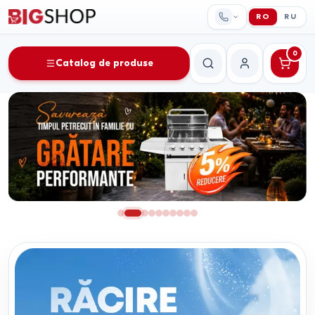
RO
RU
0
Catalog de produse
Căutare
Contul meu