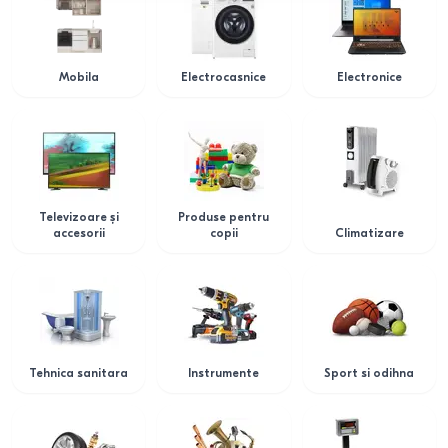
Mobila
Electrocasnice
Electronice
Televizoare și
Produse pentru
accesorii
copii
Climatizare
Tehnica sanitara
Instrumente
Sport si odihna