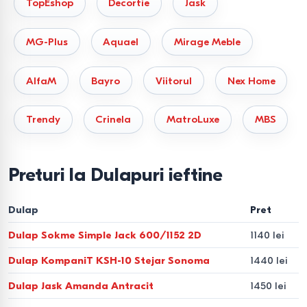
TopEshop
Decortie
Jask
Branduri.
Akord, Cezo, Trendy Kale.
2. Dulapuri cu uși batante clasic și
MG-Plus
Aquael
Mirage Meble
accesibil
AlfaM
Bayro
Viitorul
Nex Home
Ideale pentru dormitoare și livinguri spațioase. Principalul
avantaj este accesul complet la tot conținutul în același
Trendy
Crinela
MatroLuxe
MBS
timp.
Feronerie.
Se recomandă alegerea modelelor cu
Preturi la Dulapuri ieftine
amortizoare
Blum
sau
Hettich
pentru o închidere
silențioasă.
Dulap
Pret
Branduri.
Halmar, Signal, Sokme.
Dulap Sokme Simple Jack 600/1152 2D
1140 lei
3. Sisteme de colț și modulare
Dulap KompaniT KSH-10 Stejar Sonoma
1440 lei
Dulap Jask Amanda Antracit
1450 lei
Permit utilizarea rațională a „zonelor moarte”.