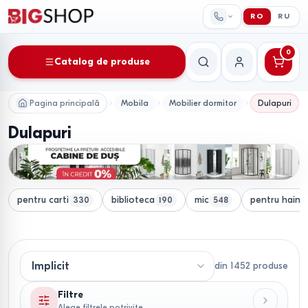
RO
RU
0
Catalog de produse
Căutare
Contul meu
Pagina principală
Mobila
Mobilier dormitor
Dulapuri
Dulapuri
pentru carti
biblioteca
mic
pentru haine
330
190
548
din
1452
produse
Filtre
Alege filtrele potrivite