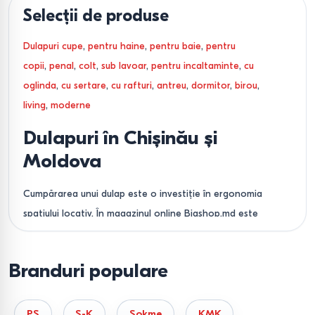
Selecții de produse
Dulapuri cupe
,
pentru haine
,
pentru baie
,
pentru
copii
,
penal
,
colt
,
sub lavoar
,
pentru incaltaminte
,
cu
oglinda
,
cu sertare
,
cu rafturi
,
antreu
,
dormitor
,
birou
,
living
,
moderne
Dulapuri în Chișinău și
Moldova
Cumpărarea unui dulap este o investiție în ergonomia
spațiului locativ. În magazinul online Bigshop.md este
prezentat un sortiment variat de mobilier de corp,
certificat conform standardelor europene de siguranță, cu
Branduri populare
livrare în toate regiunile republicii.
Tipuri de dulapuri și utilizarea
PS
S-K
Sokme
KMK