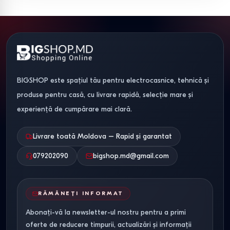
Dotări.
Sistemele moderne de depozitare includ
pantografe (bare retractabile), suporturi pentru cravate și
coșuri din plasă.
Selectarea dulapului în
funcție de seria casei în
BIGSHOP este spațiul tău pentru electrocasnice, tehnică și
Moldova
produse pentru casă, cu livrare rapidă, selecție mare și
experiență de cumpărare mai clară.
Seria casei / Tipul
Dulap
Dimensiuni
locuinței
recomandat
(LxAxÎ)
Livrare toată Moldova – Rapid și garantat
Seria 143 / MS (Hol)
Dulap-cupe
120х45х240
079202090
bigshop.md@gmail.com
îngust
cm
Hrușciovka
Dulap-cupe cu
180х60х230
RĂMÂNEȚI INFORMAT
(Dormitor)
3 uși
cm
Abonați-vă la newsletter-ul nostru pentru a primi
oferte de reducere timpurii, actualizări și informații
Bloc Nou
Sistem
Individual