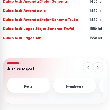
Construcțiile modulare de la
Ambianta
sau
Fabrik Home
Dulap Jask Amanda Stejar Sonoma
1450 lei
oferă flexibilitate: puteți completa sistemul cu rafturi,
Dulap Jask Amanda Alb
1450 lei
coșuri pentru lenjerie sau suporturi pentru pantofi pe
Dulap Jask Amanda Stejar Sonoma Trufa
1450 lei
măsură ce apare necesitatea.
Dulap Jask Lagos Stejar Sonoma Trufel
1550 lei
Materiale și siguranță
Dulap Jask Lagos Alb
1550 lei
(Standard E1)
La alegerea mobilierului în Moldova, factorul cheie este
materialul carcasei. Oferim produse din PAL și MDF cu clasa
de emisie E1.
Alte categorii
Ecologie.
Conținutul scăzut de formaldehidă face aceste
dulapuri sigure pentru camerele copiilor.
Paturi
Dormitoare
Durabilitate.
Învelișul rezistent la umiditate cu cant ABS
protejează marginile de ciobire și umflare.