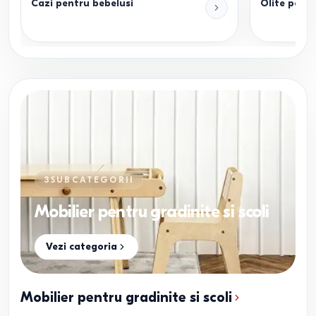
Cazi pentru bebelusi
Olite pentr
3
SUBCATEGORII
Mobilier pentru gradinite si scoli
Vezi categoria
Mobilier pentru gradinite si scoli