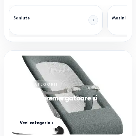
Saniute
Masini elec
8
SUBCATEGORII
Maneje, premergatoare si
sezlonguri
Vezi categoria