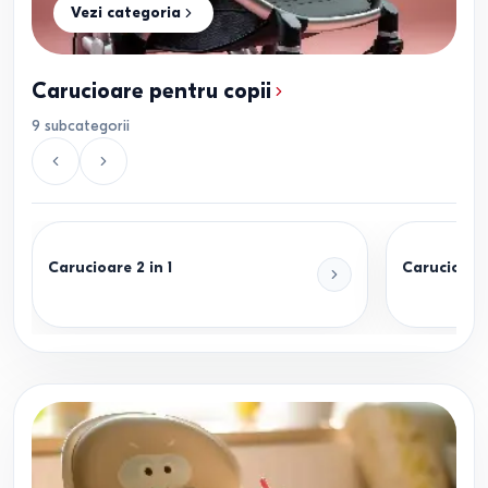
Vezi categoria
Carucioare pentru copii
9
subcategorii
Carucioare 2 in 1
Carucioare