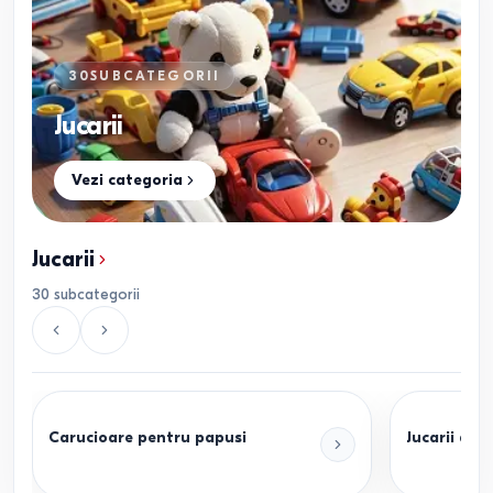
30
SUBCATEGORII
Jucarii
Vezi categoria
Jucarii
30
subcategorii
Carucioare pentru papusi
Jucarii de p