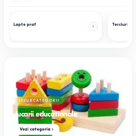
Lapte praf
Terciuri pe
13
SUBCATEGORII
Jucarii educationale
Vezi categoria