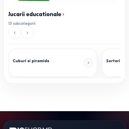
Jucarii educationale
13
subcategorii
Cuburi si piramide
Sorteri pen