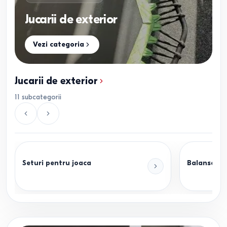
Jucarii de exterior
Vezi categoria
Jucarii de exterior
11
subcategorii
Seturi pentru joaca
Balansoare