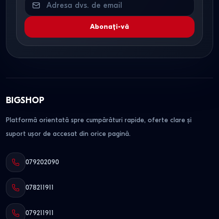
Abonați-vă
BIGSHOP
Platformă orientată spre cumpărături rapide, oferte clare și
suport ușor de accesat din orice pagină.
079202090
078211911
079211911