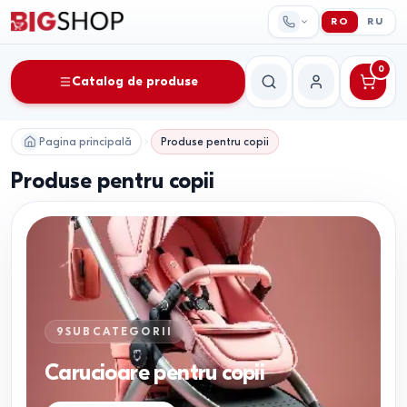
RO
RU
0
Catalog de produse
Căutare
Contul meu
Pagina principală
Produse pentru copii
Produse pentru copii
9
SUBCATEGORII
Carucioare pentru copii