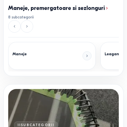
Maneje, premergatoare si sezlonguri
8
subcategorii
Maneje
Leagane si 
11
SUBCATEGORII