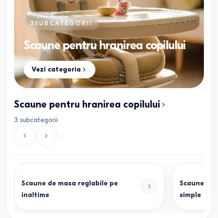
3
SUBCATEGORII
Scaune pentru hranirea copilului
Vezi categoria
Scaune pentru hranirea copilului
3
subcategorii
Scaune de masa reglabile pe
Scaune pent
inaltime
simple