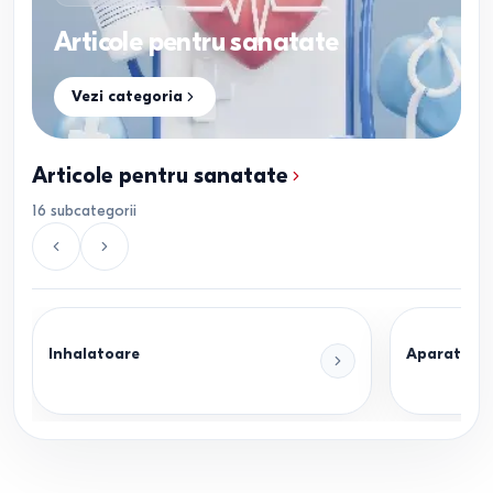
Articole pentru sanatate
Vezi categoria
Articole pentru sanatate
16
subcategorii
Inhalatoare
Aparate de