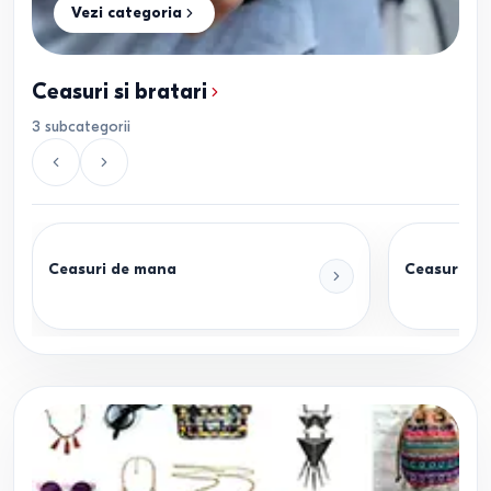
Vezi categoria
Ceasuri si bratari
3
subcategorii
Ceasuri de mana
Ceasuri int