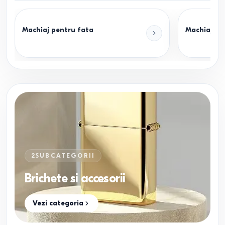
Machiaj pentru fata
Machiaj pe
2
SUBCATEGORII
Brichete si accesorii
Vezi categoria