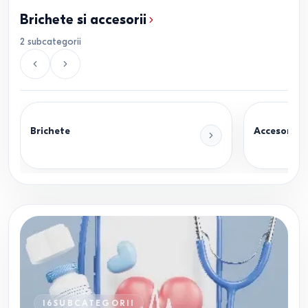
Brichete si accesorii
2
subcategorii
Brichete
Accesorii p
16
SUBCATEGORII