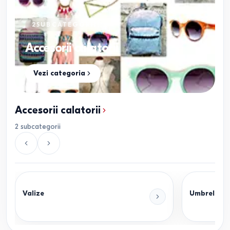
2
SUBCATEGORII
Accesorii calatorii
Vezi categoria
Accesorii calatorii
2
subcategorii
Valize
Umbrele