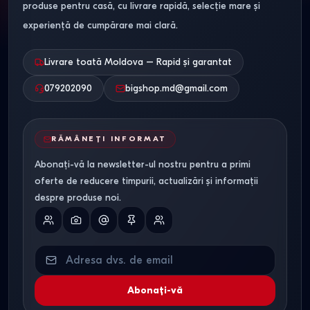
produse pentru casă, cu livrare rapidă, selecție mare și
experiență de cumpărare mai clară.
Seria casei / Tipul
Dulap
Dimensiuni
locuinței
recomandat
(LxAxÎ)
Livrare toată Moldova – Rapid și garantat
Seria 143 / MS (Hol)
Dulap-cupe
120х45х240
079202090
bigshop.md@gmail.com
îngust
cm
Hrușciovka
Dulap-cupe cu
180х60х230
RĂMÂNEȚI INFORMAT
(Dormitor)
3 uși
cm
Abonați-vă la newsletter-ul nostru pentru a primi
oferte de reducere timpurii, actualizări și informații
Bloc Nou
Sistem
Individual
despre produse noi.
(Garderobă)
încorporat
Cehka (Living)
Dulap cu uși
160х60х220
batante
cm
Întrebări frecvente
Abonați-vă