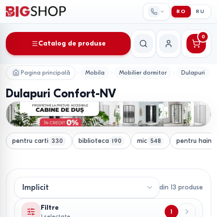
RO
RU
0
Catalog de produse
Căutare
Contul meu
Pagina principală
Mobila
Mobilier dormitor
Dulapuri
Dulapuri Confort-NV
pentru carti
biblioteca
mic
pentru haine
330
190
548
din
13
produse
Filtre
1
1 selectate