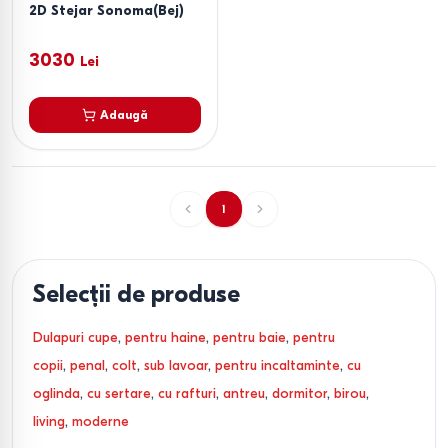
2D Stejar Sonoma(Bej)
3030
Lei
Adaugă
1
Selecții de produse
Dulapuri cupe
,
pentru haine
,
pentru baie
,
pentru
copii
,
penal
,
colt
,
sub lavoar
,
pentru incaltaminte
,
cu
oglinda
,
cu sertare
,
cu rafturi
,
antreu
,
dormitor
,
birou
,
living
,
moderne