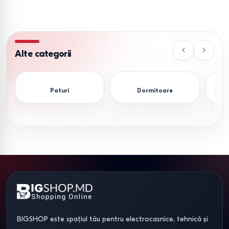
La alegerea mobilierului în Moldova, factorul cheie este
materialul carcasei. Oferim produse din PAL și MDF cu clasa
de emisie E1.
Alte categorii
Ecologie.
Conținutul scăzut de formaldehidă face aceste
dulapuri sigure pentru camerele copiilor.
Paturi
Dormitoare
Durabilitate.
Învelișul rezistent la umiditate cu cant ABS
protejează marginile de ciobire și umflare.
Dotări.
Sistemele moderne de depozitare includ
pantografe (bare retractabile), suporturi pentru cravate și
coșuri din plasă.
Selectarea dulapului în
funcție de seria casei în
BIGSHOP este spațiul tău pentru electrocasnice, tehnică și
Moldova