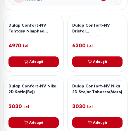
Dulap Confort-NV
Dulap Confort-NV
Fantasy Nimphea
Bristol
Alb/Alb Lucios
Antracit(Gri)/Stejar
Artizan(Maro)
4970
6300
Lei
Lei
Adaugă
Adaugă
Dulap Confort-NV Nika
Dulap Confort-NV Nika
2D Satin(Bej)
2D Stejar Tabacco(Maro)
3030
3030
Lei
Lei
Adaugă
Adaugă