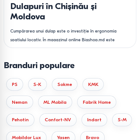
Dulapuri în Chișinău și
Moldova
Cumpărarea unui dulap este o investiție în ergonomia
spațiului locativ. În magazinul online Bigshop.md este
prezentat un sortiment variat de mobilier de corp,
certificat conform standardelor europene de siguranță, cu
Branduri populare
livrare în toate regiunile republicii.
Tipuri de dulapuri și utilizarea
PS
S-K
Sokme
KMK
lor în interior
Neman
ML Mobila
Fabrik Home
Alegerea construcției depinde direct de caracteristicile
arhitecturale ale locuinței dumneavoastră și de volumul de
Pehotin
Confort-NV
Indart
S-M
lucruri care trebuie depozitate.
1. Dulapuri-cupe salvarea spațiilor
Mobildor Lux
Yasen
Bravo