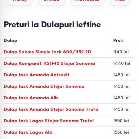
timp.
Feronerie.
Se recomandă alegerea modelelor cu
Preturi la Dulapuri ieftine
amortizoare
Blum
sau
Hettich
pentru o închidere
silențioasă.
Dulap
Pret
Branduri.
Halmar, Signal, Sokme.
Dulap Sokme Simple Jack 600/1152 2D
1140 lei
3. Sisteme de colț și modulare
Dulap KompaniT KSH-10 Stejar Sonoma
1440 lei
Dulap Jask Amanda Antracit
1450 lei
Permit utilizarea rațională a „zonelor moarte”.
Construcțiile modulare de la
Ambianta
sau
Fabrik Home
Dulap Jask Amanda Stejar Sonoma
1450 lei
oferă flexibilitate: puteți completa sistemul cu rafturi,
Dulap Jask Amanda Alb
1450 lei
coșuri pentru lenjerie sau suporturi pentru pantofi pe
Dulap Jask Amanda Stejar Sonoma Trufa
1450 lei
măsură ce apare necesitatea.
Dulap Jask Lagos Stejar Sonoma Trufel
1550 lei
Materiale și siguranță
Dulap Jask Lagos Alb
1550 lei
(Standard E1)