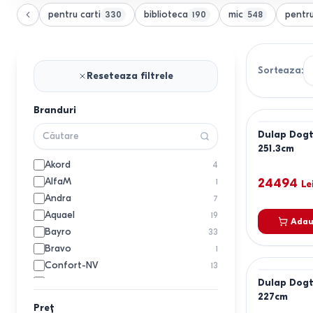
pentru carti
biblioteca
mic
pentr
330
190
548
Sorteaza
:
Reseteaza filtrele
Branduri
Dulap Dog
251.3cm
Akord
4
AlfaM
24494
1
Le
Andra
7
Aquael
19
Adau
Bayro
33
Bravo
1
Confort-NV
13
Crinela
Dulap Dog
3
227cm
DECO
6
Preț