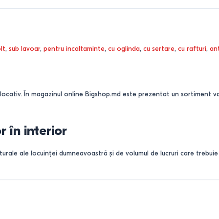
lt
,
sub lavoar
,
pentru incaltaminte
,
cu oglinda
,
cu sertare
,
cu rafturi
,
an
 locativ. În magazinul online Bigshop.md este prezentat un sortiment va
r în interior
cturale ale locuinței dumneavoastră și de volumul de lucruri care trebui
ci
tele de tip „hrușciovka” și cele din seria 143 în Chișinău. Ușile glisant