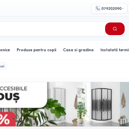
079202090
ronice
Produse pentru copii
Casa si gradina
Instalatii termi
uri