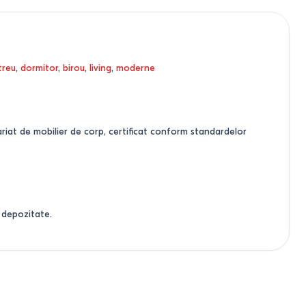
treu
,
dormitor
,
birou
,
living
,
moderne
riat de mobilier de corp, certificat conform standardelor
e depozitate.
e nu necesită spațiu pentru deschidere, ceea ce este critic