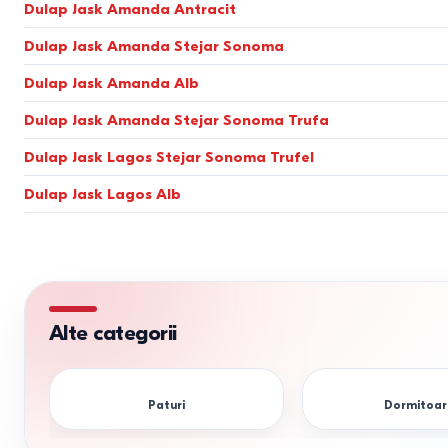
atelie deschis
La alegerea mobilierului în Moldova, factorul cheie este materi
Dulap Jask Amanda Antracit
alb/wenge
Dulap Jask Amanda Stejar Sonoma
gri inchis
Ecologie.
Conținutul scăzut de formaldehidă face aceste dulapu
verde
Dulap Jask Amanda Alb
Durabilitate.
Învelișul rezistent la umiditate cu cant ABS prote
alb/maro
Dulap Jask Amanda Stejar Sonoma Trufa
alb/antracit
Dotări.
Sistemele moderne de depozitare includ pantografe (bare
nuc/antracit
Dulap Jask Lagos Stejar Sonoma Trufel
stejar safir/antracit
Selectarea dulapului în funcție 
Dulap Jask Lagos Alb
Seria casei / Tipul locuinței
Seria 143 / MS (Hol)
Hrușciovka (Dormitor)
Alte categorii
Bloc Nou (Garderobă)
Paturi
Dormitoar
Cehka (Living)