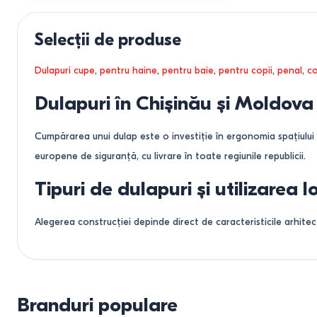
crem/crem lucios
alb/alb lucios
Selecții de produse
alb lucios/alb lucios
crem/crem patina №30
Dulapuri cupe
,
pentru haine
,
pentru baie
,
pentru copii
,
penal
,
co
stejar sonoma/alb
stejar wotan/alb
Dulapuri în Chișinău și Moldova
frasin alb
frasin alb/arțar
Cumpărarea unui dulap este o investiție în ergonomia spațiului
stejar kraft tabaco/copac nordic
europene de siguranță, cu livrare în toate regiunile republicii.
nuc
beige
Tipuri de dulapuri și utilizarea lo
negru
stejar wenge
Alegerea construcției depinde direct de caracteristicile arhite
stejar Kraft auriu/vanilie
woodcon/stejar granj nisipos
1. Dulapuri-cupe salvarea spațiilor mi
stejar sonoma trufle/wenge
stejar Kraft alb
Dulapurile-cupe sunt cea mai solicitată soluție pentru apartamen
stejar auriu
Branduri populare
pentru holurile înguste.
antracit
1