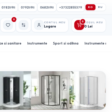
078211911
079211911
068211911
+37322855379
RO
RU
0
0
CONTUL MEU
COȘUL MEU
Logare
0
Lei
Favorite
Comparație
ce si sanitare
Instrumente
Sport si odihna
Instrumente muz