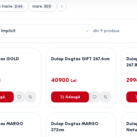
u haine
mare
2146
800
din
9
produse
tas GOLD
Dulap Dogtas GIFT 267.6cm
Dula
267.
40900
299
i
Lei
gă
Adaugă
tas MARGO
Dulap Dogtas MARGO
Dula
272cm
Natu