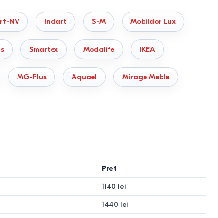
cțiunile adânci.
rt-NV
Indart
S-M
Mobildor Lux
s
Smartex
Modalife
IKEA
MG-Plus
Aquael
Mirage Meble
eta sistemul cu rafturi, coșuri pentru lenjerie sau suporturi
Pret
1140 lei
1440 lei