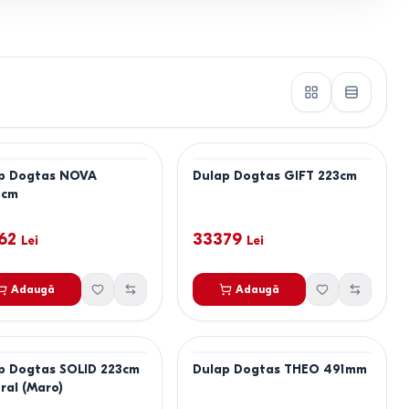
p Dogtas NOVA
Dulap Dogtas GIFT 223cm
8cm
62
33379
Lei
Lei
Adaugă
Adaugă
p Dogtas SOLID 223cm
Dulap Dogtas THEO 491mm
ral (Maro)