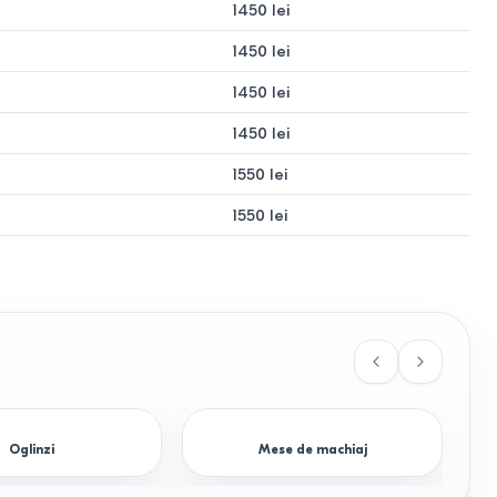
1450 lei
1450 lei
1450 lei
1450 lei
1550 lei
1550 lei
Dimensiuni (LxAxÎ)
120х45х240 cm
180х60х230 cm
Individual
Oglinzi
Mese de machiaj
160х60х220 cm