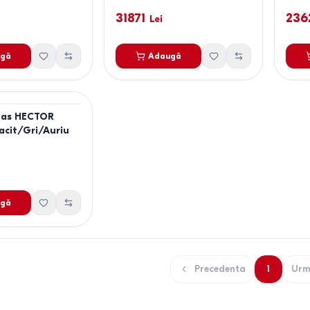
31871
236
Lei
gă
Adaugă
tas HECTOR
acit/Gri/Auriu
gă
Precedenta
1
Urm