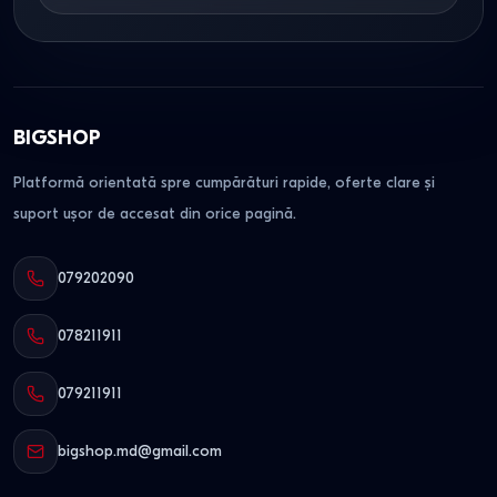
BIGSHOP
Platformă orientată spre cumpărături rapide, oferte clare și
suport ușor de accesat din orice pagină.
079202090
078211911
079211911
bigshop.md@gmail.com