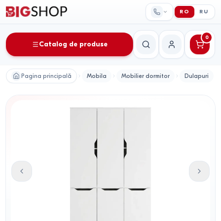
RO
RU
0
Catalog de produse
Căutare
Contul meu
Pagina principală
Mobila
Mobilier dormitor
Dulapuri