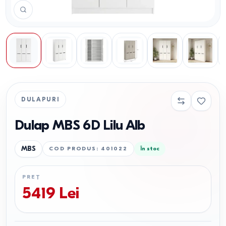
DULAPURI
Dulap MBS 6D Lilu Alb
MBS
COD PRODUS
:
401022
În stoc
PREȚ
5419
Lei