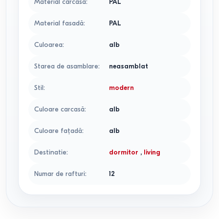
Material carcasa
:
PAL
Material fasadă
:
PAL
Culoarea
:
alb
Starea de asamblare
:
neasamblat
Stil
:
modern
Culoare carcasă
:
alb
Culoare faţadă
:
alb
Destinatie
:
dormitor
,
living
Numar de rafturi
:
12