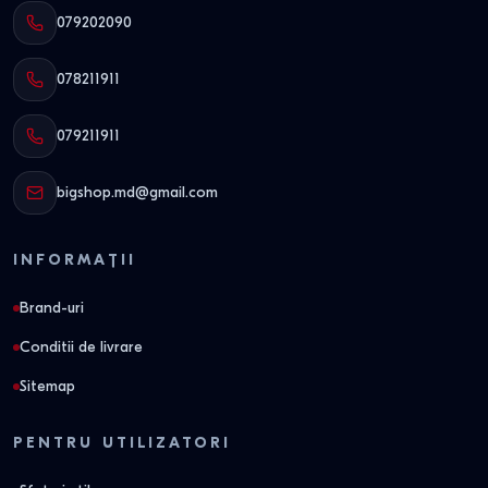
079202090
078211911
079211911
bigshop.md@gmail.com
INFORMAȚII
Brand-uri
Conditii de livrare
Sitemap
PENTRU UTILIZATORI