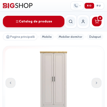
RO
RU
0
Catalog de produse
Căutare
Contul meu
Pagina principală
Mobila
Mobilier dormitor
Dulapuri