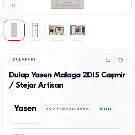
DULAPURI
Dulap Yasen Malaga 2D1S Cașmir
/ Stejar Artisan
COD PRODUS
:
400011
În stoc