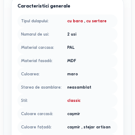
Caracteristici generale
Tipul dulapului
:
cu bara
,
cu sertare
Numarul de usi
:
2 usi
Material carcasa
:
PAL
Material fasadă
:
MDF
Culoarea
:
maro
Starea de asamblare
:
neasamblat
Stil
:
classic
Culoare carcasă
:
caşmir
Culoare faţadă
:
caşmir
,
stejar artisan