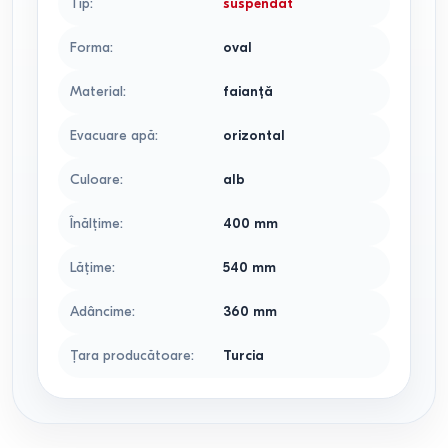
Tip
:
suspendat
Forma
:
oval
Material
:
faianţă
Evacuare apă
:
orizontal
Culoare
:
alb
Înălţime
:
400
mm
Lăţime
:
540
mm
Adâncime
:
360
mm
Țara producătoare
:
Turcia