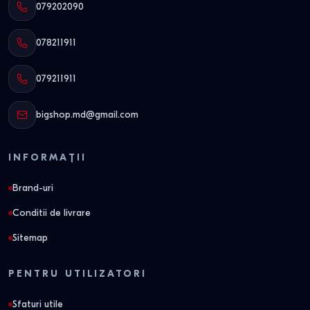
079202090
078211911
079211911
bigshop.md@gmail.com
INFORMAȚII
Brand-uri
Conditii de livrare
Sitemap
PENTRU UTILIZATORI
Sfaturi utile