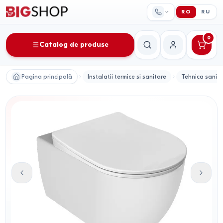
RO
RU
0
Catalog de produse
Căutare
Contul meu
Pagina principală
Instalatii termice si sanitare
Tehnica sanit