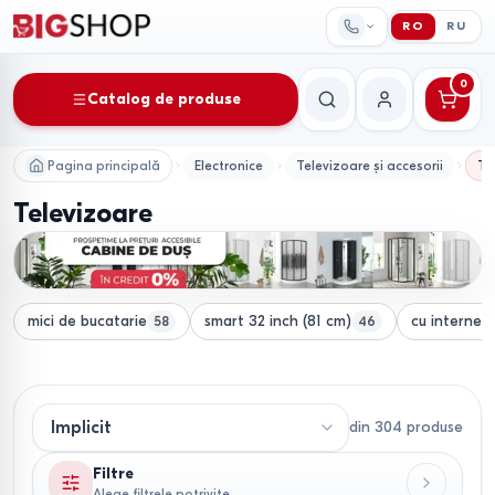
RO
RU
0
Catalog de produse
Căutare
Contul meu
Pagina principală
Electronice
Televizoare și accesorii
Te
Televizoare
mici de bucatarie
smart 32 inch (81 cm)
cu internet
58
46
din
304
produse
Filtre
Alege filtrele potrivite