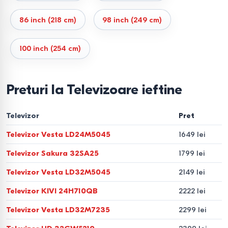
Mini-LED
Ridicat
Foarte
Excelent
Filme, spor
86 inch (218 cm)
98 inch (249 cm)
ridicată
100 inch (254 cm)
OLED
Perfect
Ridicată
Maxim
Cinema, joc
Rezoluția și diagonala: cum
Preturi la Televizoare ieftine
alegi corect
Televizor
Pret
4K este standardul optim
pentru majoritatea
Televizor Vesta LD24M5045
1649 lei
utilizatorilor. Rezoluția 8K nu oferă beneficii reale în lipsa
conținutului, iar Full HD rămâne relevant doar pentru
Televizor Sakura 32SA25
1799 lei
diagonale mici.
Televizor Vesta LD32M5045
2149 lei
32–43″ — distanță până la 2 m
Televizor KIVI 24H710QB
2222 lei
50–55″ — 2–2,5 m (ideal pentru living)
Televizor Vesta LD32M7235
2299 lei
65″ — 2,5–3 m