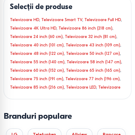
Selecții de produse
Televizoare HD
,
Televizoare Smart TV
,
Televizoare Full HD
,
Televizoare 4K Ultra HD
,
Televizoare 86 inch (218 cm)
,
Televizoare 24 inch (60 cm)
,
Televizoare 32 inch (81 cm)
,
Televizoare 40 inch (101 cm)
,
Televizoare 43 inch (109 cm)
,
Televizoare 48 inch (122 cm)
,
Televizoare 50 inch (127 cm)
,
Televizoare 55 inch (140 cm)
,
Televizoare 58 inch (147 cm)
,
Televizoare 60 inch (152 cm)
,
Televizoare 65 inch (165 cm)
,
Televizoare 75 inch (191 cm)
,
Televizoare 77 inch (196 cm)
,
Televizoare 85 inch (216 cm)
,
Televizoare LED
,
Televizoare
QLED
,
Televizoare OLED
,
Televizoare DLED
,
Televizoare
QNED
,
Televizoare ULED
,
Televizoare Tizen
,
Televizoare
VIDAA
,
Televizoare Android TV
,
Televizoare webOS
,
Branduri populare
Televizoare Google TV
,
Televizoare Tizen OS
,
Televizoare
Wi-Fi
LG
Telefunken
Allview
Rancore