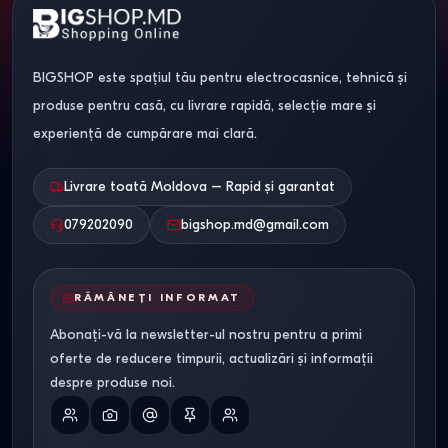
acces la aplicații populare. Platforma influențează direct
experiența zilnică.
BIGSHOP este spațiul tău pentru electrocasnice, tehnică și
Platformă
Avantaje
produse pentru casă, cu livrare rapidă, selecție mare și
experiență de cumpărare mai clară.
Google TV
Cea mai mare varietate de aplicații
webOS
Simplu și stabil
Livrare toată Moldova – Rapid și garantat
079202090
bigshop.md@gmail.com
Tizen
Rapid și bine optimizat
Cele mai bune televizoare
RĂMÂNEȚI INFORMAT
raport preț / calitate pe
Abonați-vă la newsletter-ul nostru pentru a primi
Bigshop.md
oferte de reducere timpurii, actualizări și informații
despre produse noi.
Am selectat modele care oferă
cea mai bună
experiență reală pentru prețul lor
, nu doar specificații