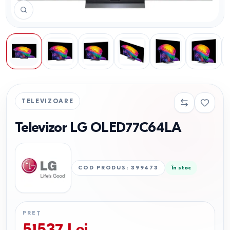
TELEVIZOARE
Televizor LG OLED77C64LA
COD PRODUS
:
399473
În stoc
PREȚ
51537
Lei