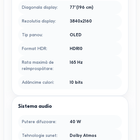
Diagonala display
:
77"(196 cm)
Rezolutia display
:
3840x2160
Tip panou
:
OLED
Format HDR
:
HDR10
Rata maximă de
165
Hz
reîmprospătare
:
Adâncime culori
:
10 bits
Sistema audio
Putere difuzoare
:
40
W
Tehnologie sunet
:
Dolby Atmos