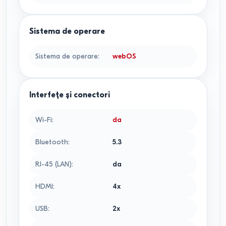
Sistema de operare
Sistema de operare
:
webOS
Interfețe și conectori
Wi-Fi
:
da
Bluetooth
:
5.3
RJ-45 (LAN)
:
da
HDMI
:
4x
USB
:
2x