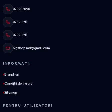
079202090
078211911
079211911
bigshop.md@gmail.com
INFORMAȚII
Brand-uri
Conditii de livrare
Sitemap
PENTRU UTILIZATORI