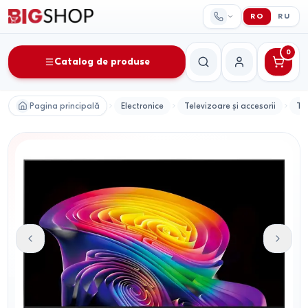
RO
RU
0
Catalog de produse
Căutare
Contul meu
Pagina principală
Electronice
Televizoare și accesorii
Te