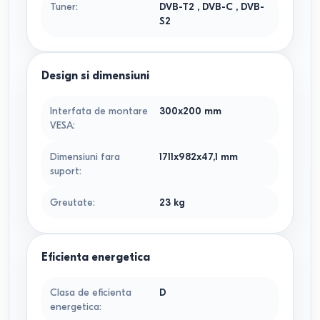
Tuner
:
DVB-T2
,
DVB-C
,
DVB-
S2
Design si dimensiuni
Interfata de montare
300x200
mm
VESA
:
Dimensiuni fara
1711x982x47,1
mm
suport
:
Greutate
:
23
kg
Eficienta energetica
Clasa de eficienta
D
energetica
: