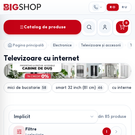
RO
RU
0
Catalog de produse
Căutare
Contul meu
Pagina principală
Electronice
Televizoare și accesorii
Te
Televizoare cu internet
mici de bucatarie
smart 32 inch (81 cm)
cu internet
58
46
din
85
produse
Filtre
1
1 selectate