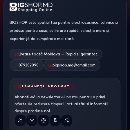
acces la aplicații populare. Platforma influențează direct
experiența zilnică.
BIGSHOP este spațiul tău pentru electrocasnice, tehnică și
Platformă
Avantaje
produse pentru casă, cu livrare rapidă, selecție mare și
experiență de cumpărare mai clară.
Google TV
Cea mai mare varietate de aplicații
webOS
Simplu și stabil
Livrare toată Moldova – Rapid și garantat
079202090
bigshop.md@gmail.com
Tizen
Rapid și bine optimizat
Cele mai bune televizoare
RĂMÂNEȚI INFORMAT
raport preț / calitate pe
Abonați-vă la newsletter-ul nostru pentru a primi
Bigshop.md
oferte de reducere timpurii, actualizări și informații
despre produse noi.
Am selectat modele care oferă
cea mai bună
experiență reală pentru prețul lor
, nu doar specificații