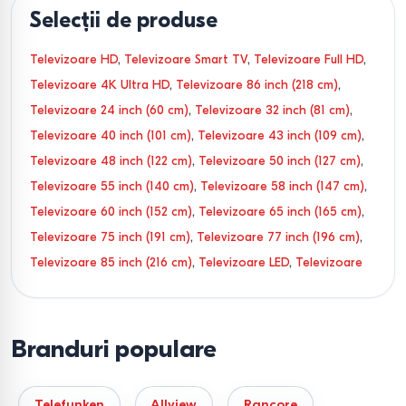
Selecții de produse
Televizoare HD
,
Televizoare Smart TV
,
Televizoare Full HD
,
Televizoare 4K Ultra HD
,
Televizoare 86 inch (218 cm)
,
Televizoare 24 inch (60 cm)
,
Televizoare 32 inch (81 cm)
,
Televizoare 40 inch (101 cm)
,
Televizoare 43 inch (109 cm)
,
Televizoare 48 inch (122 cm)
,
Televizoare 50 inch (127 cm)
,
Televizoare 55 inch (140 cm)
,
Televizoare 58 inch (147 cm)
,
Televizoare 60 inch (152 cm)
,
Televizoare 65 inch (165 cm)
,
Televizoare 75 inch (191 cm)
,
Televizoare 77 inch (196 cm)
,
Televizoare 85 inch (216 cm)
,
Televizoare LED
,
Televizoare
QLED
,
Televizoare OLED
,
Televizoare DLED
,
Televizoare
QNED
,
Televizoare ULED
,
Televizoare Tizen
,
Televizoare
VIDAA
,
Televizoare Android TV
,
Televizoare webOS
,
Branduri populare
Televizoare Google TV
,
Televizoare Tizen OS
,
Televizoare
Wi-Fi
Telefunken
Allview
Rancore