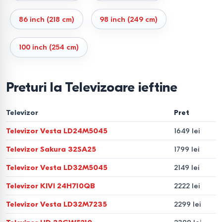
Mini-LED
Ridicat
Foarte
Excelent
Filme, spor
86 inch (218 cm)
98 inch (249 cm)
ridicată
100 inch (254 cm)
OLED
Perfect
Ridicată
Maxim
Cinema, joc
Rezoluția și diagonala: cum
Preturi la Televizoare ieftine
alegi corect
Televizor
Pret
4K este standardul optim
pentru majoritatea
Televizor Vesta LD24M5045
1649 lei
utilizatorilor. Rezoluția 8K nu oferă beneficii reale în lipsa
conținutului, iar Full HD rămâne relevant doar pentru
Televizor Sakura 32SA25
1799 lei
diagonale mici.
Televizor Vesta LD32M5045
2149 lei
32–43″ — distanță până la 2 m
Televizor KIVI 24H710QB
2222 lei
50–55″ — 2–2,5 m (ideal pentru living)
Televizor Vesta LD32M7235
2299 lei
65″ — 2,5–3 m