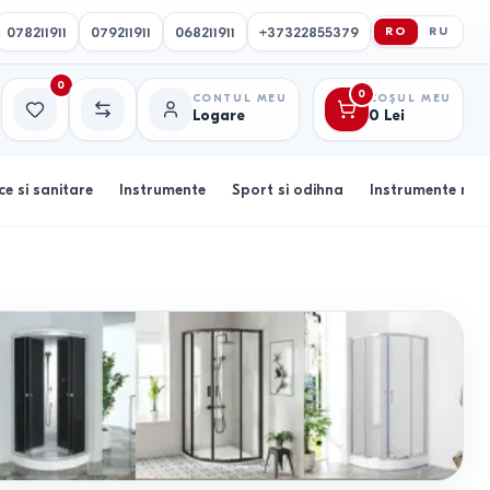
078211911
079211911
068211911
+37322855379
RO
RU
0
0
CONTUL MEU
COȘUL MEU
Logare
0
Lei
Favorite
Comparație
ce si sanitare
Instrumente
Sport si odihna
Instrumente muz