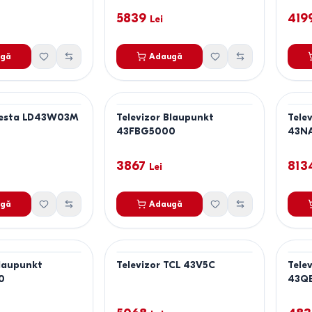
5839
419
Lei
gă
Adaugă
 Vesta LD43W03M
Televizor Blaupunkt
Tele
43FBG5000
43N
3867
813
Lei
gă
Adaugă
Blaupunkt
Televizor TCL 43V5C
Tele
0
43Q