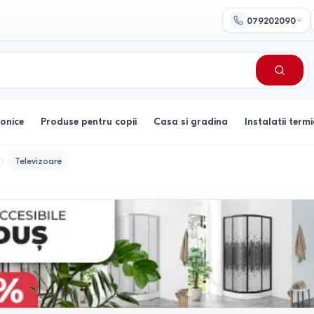
079202090
ronice
Produse pentru copii
Casa si gradina
Instalatii termi
Televizoare