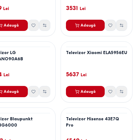
9
3531
Lei
Lei
Adaugă
Adaugă
vizor LG
Televizor Xiaomi ELA5956EU
ANO90A6B
4
5637
Lei
Lei
Adaugă
Adaugă
vizor Blaupunkt
Televizor Hisense 43E7Q
BG6000
Pro