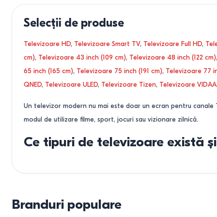
200x100
mm
8
DVB-S2
181
400x300
mm
31
DVB-C2
Selecții de produse
7
200x400
mm
3
DVB-T2/T/C
2
300x300
mm
29
DVB-T/T2/C
1
Televizoare HD
,
Televizoare Smart TV
,
Televizoare Full HD
,
Tel
600x400
mm
17
DVB-T/T2
9
cm)
,
Televizoare 43 inch (109 cm)
,
Televizoare 48 inch (122 cm)
75x75
mm
1
DVB-S/S2
9
65 inch (165 cm)
,
Televizoare 75 inch (191 cm)
,
Televizoare 77 i
700x400
mm
2
DVB-T2/C/S2
5
QNED
,
Televizoare ULED
,
Televizoare Tizen
,
Televizoare VIDAA
500x400
mm
4
DVB-T2/T
5
400x400
mm
19
DVB-S2/S
6
Un televizor modern nu mai este doar un ecran pentru canale TV 
300x200
mm
40
ATSC
1
modul de utilizare filme, sport, jocuri sau vizionare zilnică.
400x200
mm
17
Clear QAM
1
200x300
mm
6
ATSC 3.0
1
Ce tipuri de televizoare există 
600x500
mm
3
800x400
mm
3
Deși producătorii folosesc numeroase denumiri comerciale, în r
500x300
mm
1
LED, QLED și Mini-LED
Branduri populare
Televizoarele LED sunt cele mai accesibile. QLED utilizează pun