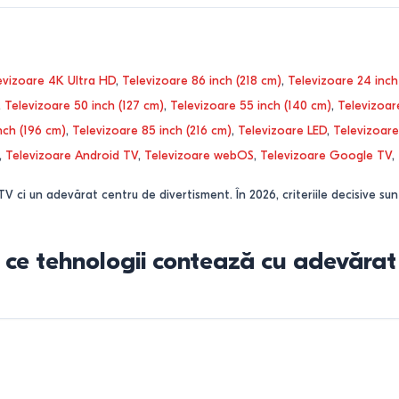
evizoare 4K Ultra HD
,
Televizoare 86 inch (218 cm)
,
Televizoare 24 inch
,
Televizoare 50 inch (127 cm)
,
Televizoare 55 inch (140 cm)
,
Televizoar
nch (196 cm)
,
Televizoare 85 inch (216 cm)
,
Televizoare LED
,
Televizoar
,
Televizoare Android TV
,
Televizoare webOS
,
Televizoare Google TV
,
ci un adevărat centru de divertisment. În 2026, criteriile decisive sun
și ce tehnologii contează cu adevărat
ealitate piața se bazează pe câteva tehnologii de panou care influențe
cte cuantice pentru o luminozitate ridicată și culori intense. Mini-LED