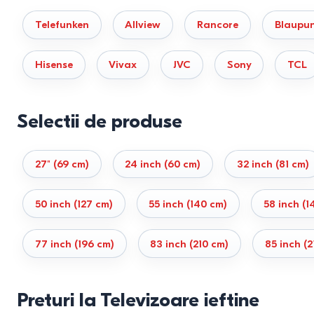
preț / calitate
contrast mai bun, HDR puternic și fără risc de 
Telefunken
Allview
Rancore
Blaupu
OLED și QD-OLED
Hisense
Vivax
JVC
Sony
TCL
Televizoarele OLED oferă o calitate de referință negru perfect,
Tehnologie
Contrast
Selectii de produse
LED
Mediu
QLED
Mediu
R
27" (69 cm)
24 inch (60 cm)
32 inch (81 cm)
Mini-LED
Ridicat
F
50 inch (127 cm)
55 inch (140 cm)
58 inch (1
OLED
Perfect
R
77 inch (196 cm)
83 inch (210 cm)
85 inch (2
Rezoluția și diagonala: cum aleg
4K este standardul optim
pentru majoritatea utilizatorilor. 
Preturi la Televizoare ieftine