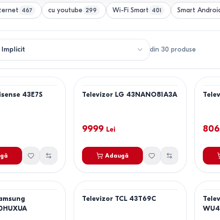
ternet
cu youtube
Wi-Fi Smart
Smart Androi
467
299
401
din
30
produse
Hisense 43E7S
Televizor LG 43NANO81A3A
Tele
9999
806
Lei
gă
Adaugă
Samsung
Televizor TCL 43T69C
Tele
0HUXUA
WU4