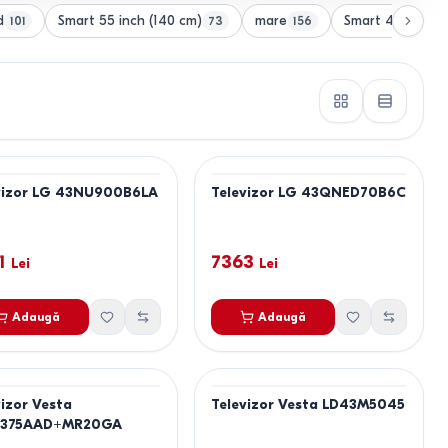
d
Smart 55 inch (140 cm)
mare
Smart 43 inch (
101
73
156
vizor LG 43NU900B6LA
Televizor LG 43QNED70B6C
1
7363
Lei
Lei
Adaugă
Adaugă
vizor Vesta
Televizor Vesta LD43M5045
375AAD+MR20GA