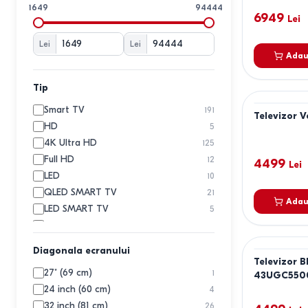
LG
7
1649
94444
6949
Ozon
Lei
Rancore
Lei
Lei
Sakura
Adau
Samsung
7
Sharp
Tip
Sony
Smart TV
191
Televizor
TCL
2
HD
5
Telefunken
4K Ultra HD
125
UD
1
Full HD
12
4499
Lei
Vesta
3
LED
10
Vivax
QLED SMART TV
21
Xiaomi
1
Adau
LED SMART TV
5
Yandex
1
UHD Smart TV
3
Nanocell SMART TV
1
Diagonala ecranului
QLED
9
Televizor 
27" (69 cm)
1
OLED SMART TV
43UGC550
4
24 inch (60 cm)
4
MiniLED
1
32 inch (81 cm)
26