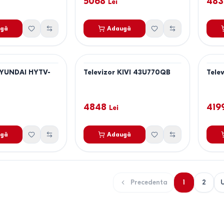
5068
483
Lei
gă
Adaugă
HYUNDAI HYTV-
Televizor KIVI 43U770QB
Tele
4848
419
Lei
gă
Adaugă
Precedenta
1
2