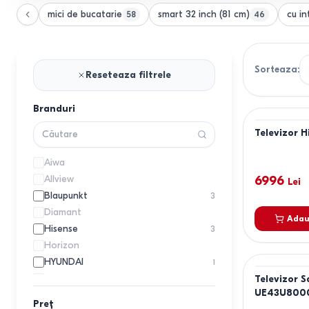
mici de bucatarie
smart 32 inch (81 cm)
cu in
58
46
Sorteaza
:
Reseteaza filtrele
Branduri
Televizor 
Aiwa
Allview
6996
Lei
Blaupunkt
3
Diamant
Adau
Hisense
3
Horizon
HYUNDAI
1
JVC
Televizor 
UE43U800
KIVI
1
Preț