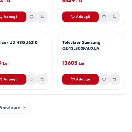
3
6549
Lei
Lei
Adaugă
Adaugă
vizor UD 43GU6210
Televizor Samsung
QE43LS03FAUXUA
9
13605
Lei
Lei
Adaugă
Adaugă
Următoare