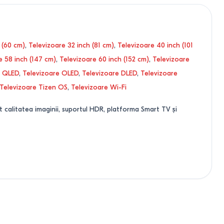
 (60 cm)
,
Televizoare 32 inch (81 cm)
,
Televizoare 40 inch (101
e 58 inch (147 cm)
,
Televizoare 60 inch (152 cm)
,
Televizoare
e QLED
,
Televizoare OLED
,
Televizoare DLED
,
Televizoare
Televizoare Tizen OS
,
Televizoare Wi-Fi
t calitatea imaginii, suportul HDR, platforma Smart TV și
ază direct calitatea imaginii.
 este una dintre cele mai bune opțiuni din punct de vedere