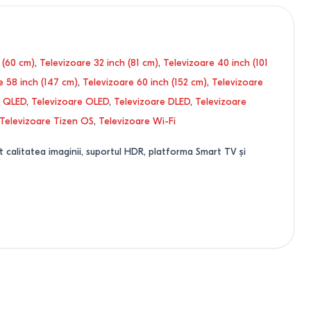
 (60 cm)
,
Televizoare 32 inch (81 cm)
,
Televizoare 40 inch (101
e 58 inch (147 cm)
,
Televizoare 60 inch (152 cm)
,
Televizoare
e QLED
,
Televizoare OLED
,
Televizoare DLED
,
Televizoare
Televizoare Tizen OS
,
Televizoare Wi-Fi
t calitatea imaginii, suportul HDR, platforma Smart TV și
ază direct calitatea imaginii.
 este una dintre cele mai bune opțiuni din punct de vedere