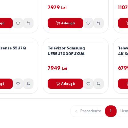
7979
110
Lei
gă
Adaugă
Hisense 55U7Q
Televizor Samsung
Tele
UE55U7000FUXUA
4K S
7949
679
Lei
gă
Adaugă
Precedenta
1
Urm