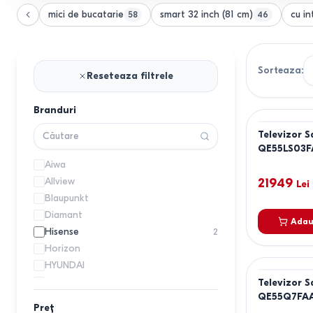
mici de bucatarie
smart 32 inch (81 cm)
cu in
58
46
Sorteaza
:
Reseteaza filtrele
Branduri
Televizor 
QE55LS03
Aiwa
Allview
21949
Lei
Blaupunkt
Diamant
Adau
Hisense
2
Horizon
HYUNDAI
JVC
Televizor 
QE55Q7FA
KIVI
Preț