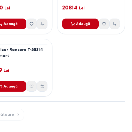
70
20814
Lei
Lei
Adaugă
Adaugă
vizor Rancore T-55S14
mart
9
Lei
Adaugă
ătoare