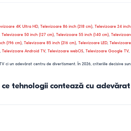
evizoare 4K Ultra HD
,
Televizoare 86 inch (218 cm)
,
Televizoare 24 inch
,
Televizoare 50 inch (127 cm)
,
Televizoare 55 inch (140 cm)
,
Televizoar
nch (196 cm)
,
Televizoare 85 inch (216 cm)
,
Televizoare LED
,
Televizoar
,
Televizoare Android TV
,
Televizoare webOS
,
Televizoare Google TV
,
ci un adevărat centru de divertisment. În 2026, criteriile decisive sun
și ce tehnologii contează cu adevărat
ealitate piața se bazează pe câteva tehnologii de panou care influențe
cte cuantice pentru o luminozitate ridicată și culori intense. Mini-LED