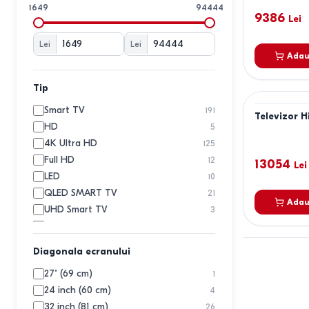
LG
1649
94444
9386
Ozon
Lei
Rancore
1
Lei
Lei
Sakura
Adau
Samsung
7
Sharp
Tip
Sony
Smart TV
191
Televizor 
TCL
HD
5
Telefunken
4K Ultra HD
125
UD
Full HD
12
13054
Lei
Vesta
LED
10
Vivax
QLED SMART TV
21
Xiaomi
1
Adau
UHD Smart TV
3
Yandex
Nanocell SMART TV
1
QLED
9
Diagonala ecranului
OLED SMART TV
4
27" (69 cm)
1
MiniLED
1
24 inch (60 cm)
4
LED SMART TV
4
32 inch (81 cm)
26