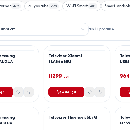
ternet
cu youtube
Wi-Fi Smart
Smart Androi
467
299
401
din
11
produse
Samsung
Televizor Xiaomi
Tele
FAUXUA
ELA5666EU
UE5
11299
964
Lei
gă
Adaugă
Samsung
Televizor Hisense 55E7Q
Tele
AUXUA
QE5