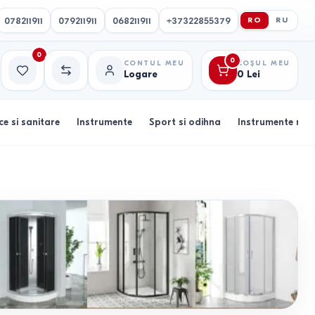
078211911
079211911
068211911
+37322855379
RO
RU
0
0
CONTUL MEU
COȘUL MEU
Logare
0
Lei
Favorite
Comparație
ce si sanitare
Instrumente
Sport si odihna
Instrumente muz