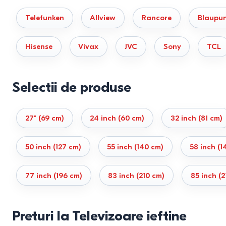
preț / calitate
contrast mai bun, HDR puternic și fără risc de 
Telefunken
Allview
Rancore
Blaupu
OLED și QD-OLED
Hisense
Vivax
JVC
Sony
TCL
Televizoarele OLED oferă o calitate de referință negru perfect,
Tehnologie
Contrast
Selectii de produse
LED
Mediu
QLED
Mediu
R
27" (69 cm)
24 inch (60 cm)
32 inch (81 cm)
Mini-LED
Ridicat
F
50 inch (127 cm)
55 inch (140 cm)
58 inch (1
OLED
Perfect
R
77 inch (196 cm)
83 inch (210 cm)
85 inch (2
Rezoluția și diagonala: cum aleg
4K este standardul optim
pentru majoritatea utilizatorilor. 
Preturi la Televizoare ieftine