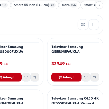
d
Smart 55 inch (140 cm)
mare
Smart 43 inch (
101
73
156
vizor Samsung
Televizor Samsung
5U8000FUXUA
QE55S95FAUXUA
9
32949
Lei
Lei
Adaugă
Adaugă
vizor Samsung
Televizor Samsung OLED 4K
5QN70FAUXUA
QE55S85FAUXUA Vision AI