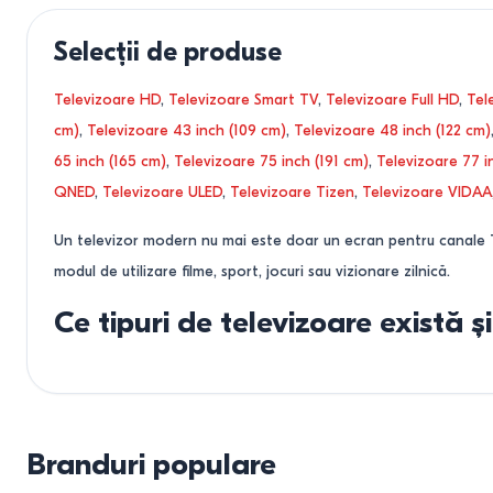
200x100
mm
8
DVB-S2
180
400x300
mm
31
DVB-C2
Selecții de produse
7
200x400
mm
3
DVB-T2/T/C
2
300x300
mm
29
DVB-T/T2/C
1
Televizoare HD
,
Televizoare Smart TV
,
Televizoare Full HD
,
Tel
600x400
mm
17
DVB-T/T2
9
cm)
,
Televizoare 43 inch (109 cm)
,
Televizoare 48 inch (122 cm)
75x75
mm
1
DVB-S/S2
9
65 inch (165 cm)
,
Televizoare 75 inch (191 cm)
,
Televizoare 77 i
700x400
mm
2
DVB-T2/C/S2
4
QNED
,
Televizoare ULED
,
Televizoare Tizen
,
Televizoare VIDAA
500x400
mm
4
DVB-T2/T
5
400x400
mm
18
DVB-S2/S
6
Un televizor modern nu mai este doar un ecran pentru canale TV 
300x200
mm
39
ATSC
1
modul de utilizare filme, sport, jocuri sau vizionare zilnică.
400x200
mm
17
Clear QAM
1
200x300
mm
6
ATSC 3.0
1
Ce tipuri de televizoare există 
600x500
mm
3
800x400
mm
3
Deși producătorii folosesc numeroase denumiri comerciale, în r
500x300
mm
1
LED, QLED și Mini-LED
Branduri populare
Televizoarele LED sunt cele mai accesibile. QLED utilizează pun