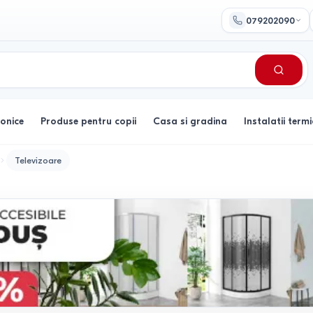
079202090
ronice
Produse pentru copii
Casa si gradina
Instalatii termi
Televizoare