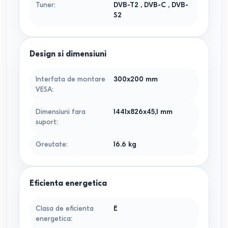
Tuner
:
DVB-T2
,
DVB-C
,
DVB-
S2
Design si dimensiuni
Interfata de montare
300x200
mm
VESA
:
Dimensiuni fara
1441x826x45,1
mm
suport
:
Greutate
:
16.6
kg
Eficienta energetica
Clasa de eficienta
E
energetica
: