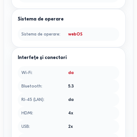
Sistema de operare
Sistema de operare
:
webOS
Interfețe și conectori
Wi-Fi
:
da
Bluetooth
:
5.3
RJ-45 (LAN)
:
da
HDMI
:
4x
USB
:
2x