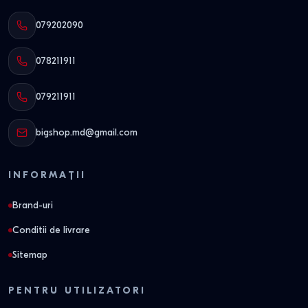
079202090
078211911
079211911
bigshop.md@gmail.com
INFORMAȚII
Brand-uri
Conditii de livrare
Sitemap
PENTRU UTILIZATORI