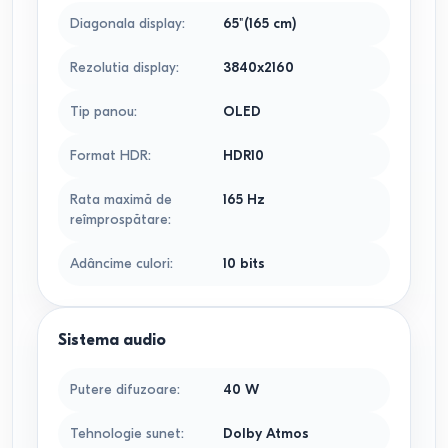
Diagonala display
:
65"(165 cm)
Rezolutia display
:
3840x2160
Tip panou
:
OLED
Format HDR
:
HDR10
Rata maximă de
165
Hz
reîmprospătare
:
Adâncime culori
:
10 bits
Sistema audio
Putere difuzoare
:
40
W
Tehnologie sunet
:
Dolby Atmos