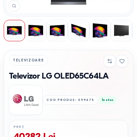
TELEVIZOARE
Televizor LG OLED65C64LA
COD PRODUS
:
399475
În stoc
PREȚ
40282
Lei