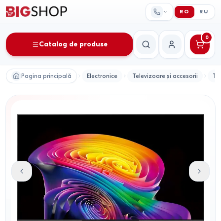
RO
RU
0
Catalog de produse
Căutare
Contul meu
Pagina principală
Electronice
Televizoare și accesorii
Te