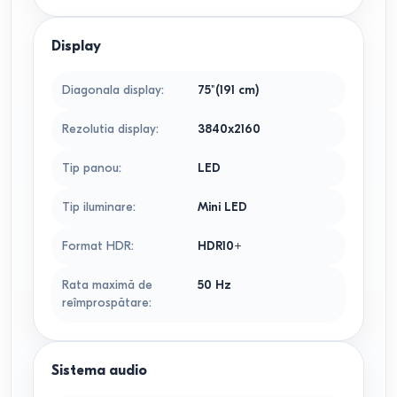
Display
Diagonala display
:
75"(191 cm)
Rezolutia display
:
3840x2160
Tip panou
:
LED
Tip iluminare
:
Mini LED
Format HDR
:
HDR10+
Rata maximă de
50
Hz
reîmprospătare
:
Sistema audio