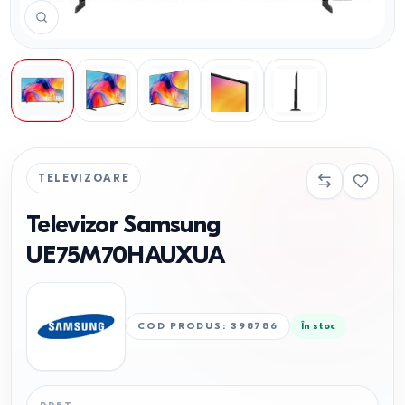
TELEVIZOARE
Televizor Samsung
UE75M70HAUXUA
COD PRODUS
:
398786
În stoc