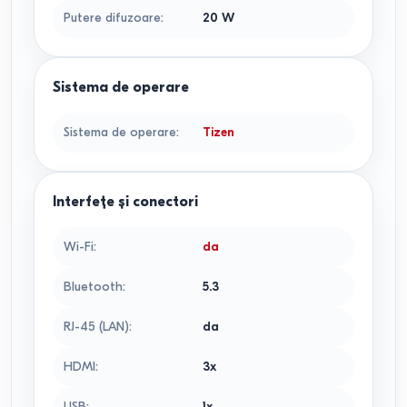
Putere difuzoare
:
20
W
Sistema de operare
Sistema de operare
:
Tizen
Interfețe și conectori
Wi-Fi
:
da
Bluetooth
:
5.3
RJ-45 (LAN)
:
da
HDMI
:
3x
USB
:
1x