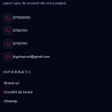
suport ușor de accesat din orice pagină.
079202090
078211911
079211911
bigshop.md@gmail.com
INFORMAȚII
Brand-uri
Conditii de livrare
Sitemap