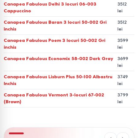
Canapea Fabulous Delhi 3 locuri 06-003
3512
standardele de planificare (seriile 143, MS, Cahul), pentru
Cappuccino
lei
ca canapeaua să se încadreze armonios:
Canapea Fabulous Baran 3 locuri 50-002 Gri
3512
închis
lei
Înălțimea șezutului.
42-45 cm — optim pentru a elibera
tensiunea din articulații și vasele picioarelor (unghiul
Canapea Fabulous Poem 3 locuri 50-002 Gri
3599
corect la genunchi este de 90°).
inchis
lei
Canapea Fabulous Economix 58-002 Dark Gray
3699
Adâncimea șezutului.
Ideal 55-60 cm. La o adâncime mai
lei
mare, vor fi necesare perne suplimentare pentru susținerea
Canapea Fabulous Lisburn Plus 50-100 Albastru
3749
zonei lombare.
Inchis
lei
Spațiul de dormit.
Pentru doi adulți, standardul începe de
Canapea Fabulous Vermont 3-locuri 67-002
3799
la 160x200 cm. O sofa pliabilă compactă (140 cm) este o
(Brown)
lei
variantă excelentă pentru camerele adolescenților sau
zonele de oaspeți.
Compararea mecanismelor de