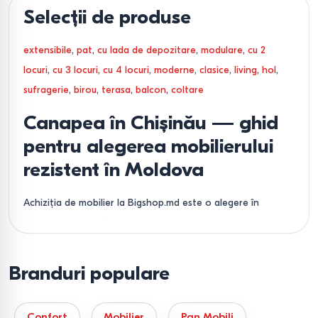
Selecții de produse
extensibile
,
pat
,
cu lada de depozitare
,
modulare
,
cu 2
locuri
,
cu 3 locuri
,
cu 4 locuri
,
moderne
,
clasice
,
living
,
hol
,
sufragerie
,
birou
,
terasa
,
balcon
,
coltare
Canapea în Chișinău — ghid
pentru alegerea mobilierului
rezistent în Moldova
Achiziția de mobilier la Bigshop.md este o alegere în
favoarea durabilității demonstrate. Nu oferim doar
posibilitatea de a cumpăra o canapea în Moldova, ci
stabilim un standard de confort unde fiecare detaliu — de
Branduri populare
la densitatea umpluturii până la resursa mecanismelor de
transformare — este adaptat pentru exploatarea zilnică
Confort
Mobilier
Pan Mobili