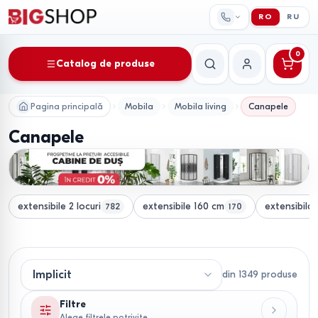
RO
RU
0
Catalog de produse
Căutare
Contul meu
Pagina principală
Mobila
Mobila living
Canapele
Canapele
extensibile 2 locuri
extensibile 160 cm
extensibila
782
170
din
1349
produse
Filtre
Alege filtrele potrivite