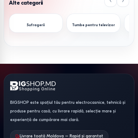
transformare
Alte categorii
De tipul mecanismului depinde rezistența la uzură a
Sufragerii
Tumbe pentru televizor
pardoselii (laminat, linoleum) și ușurința utilizării zilnice:
Mecanism
Destinație
Resursă
Particularități
(cicluri)
Eurocarte
Somn zilnic
25 000+
Simplitate,
necesită role
cauciucate
Pantograf
Somn zilnic
35 000+
„Pășitor” —
BIGSHOP este spațiul tău pentru electrocasnice, tehnică și
(Tic-Tac)
protejează
produse pentru casă, cu livrare rapidă, selecție mare și
laminatul și
experiență de cumpărare mai clară.
covoarele
Acordeon
Camere
15 000+
Spațiu de dormit
Livrare toată Moldova – Rapid și garantat