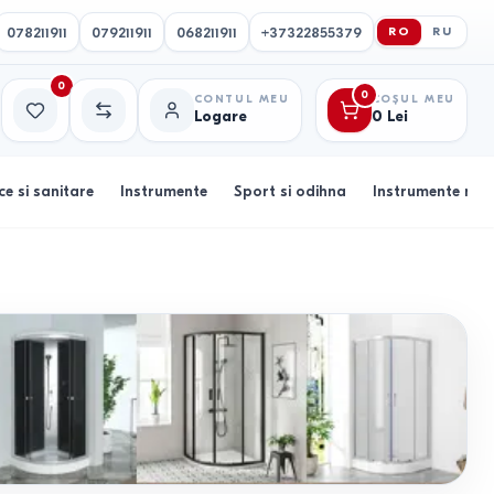
078211911
079211911
068211911
+37322855379
RO
RU
0
0
CONTUL MEU
COȘUL MEU
Logare
0
Lei
Favorite
Comparație
ce si sanitare
Instrumente
Sport si odihna
Instrumente muz