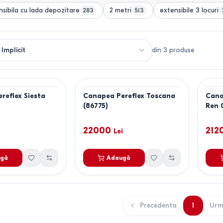
nsibila cu lada depozitare
2 metri
extensibile 3 locuri
283
513
din
3
produse
reflex Siesta
Canapea Pereflex Toscana
Cana
(86775)
Ren 
22000
212
Lei
gă
Adaugă
Precedenta
1
Urm