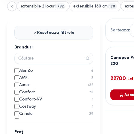
extensibile 2 locuri
extensibile 160 cm
exte
782
170
Sorteaza
:
Reseteaza filtrele
Branduri
Canapea Pe
230
AlenZo
6
AMF
22700
2
Lei
Aurus
132
Confort
73
Adau
Confort-NV
1
Costway
1
Crinela
29
Dogtas
20
DP
37
Preț