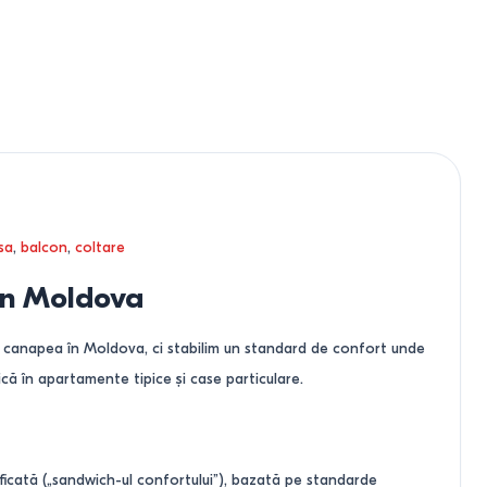
sa
,
balcon
,
coltare
 în Moldova
o canapea în Moldova, ci stabilim un standard de confort unde
ă în apartamente tipice și case particulare.
ficată („sandwich-ul confortului”), bazată pe standarde