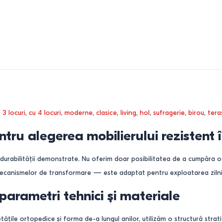
 3 locuri
,
cu 4 locuri
,
moderne
,
clasice
,
living
,
hol
,
sufragerie
,
birou
,
tera
tru alegerea mobilierului rezistent
 durabilității demonstrate. Nu oferim doar posibilitatea de a cumpăra 
mecanismelor de transformare — este adaptat pentru exploatarea zilnic
parametri tehnici și materiale
ile ortopedice și forma de-a lungul anilor, utilizăm o structură strati