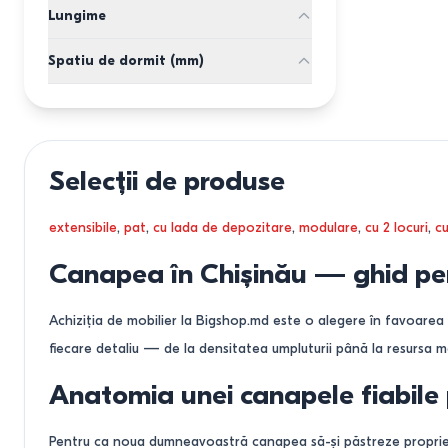
otel
500
2500
jackard
mm
mm
gri
paralon
1
Lungime
capitonat/lemn
Puma
chenila
oranj
fibră siliconată
perne
cascada
750
3560
velvet
mm
mm
Spatiu de dormit (mm)
cappuccino
arcuri-sarpe
lemn
tick-tac
piele artificiala
violet
pâslă termică
fără cotiere
pas cu pas
1540*1980
mm
mm
verde
spuma de cauciuc
calipso
1450*2000
verde, gri
28 DNS spumă pentru spătar, 24 DNS
eurocarte
1200*1960
pană și resort pentru șezut
galben
telescop
1400*2000
Selecții de produse
alb
carte (click-clack)
1400*1960
negru, gri
automat DL
1400*1970
extensibile
,
pat
,
cu lada de depozitare
,
modulare
,
cu 2 locuri
,
cu
negru, rosu
italian
1500*2000
verde pudrat
pantograf
1900x1430
Canapea în Chișinău — ghid pen
alb, albastru
euro carte
1550*2050
roz
1960x1200
Achiziția de mobilier la Bigshop.md este o alegere în favoarea
crem
1540*2050
fiecare detaliu — de la densitatea umpluturii până la resursa 
rosu
1430*1980
dark grey
1400x1950
Anatomia unei canapele fiabile 
brown
1520*1980
clover
1430*1920
Pentru ca noua dumneavoastră canapea să-și păstreze proprietăț
gri deschis