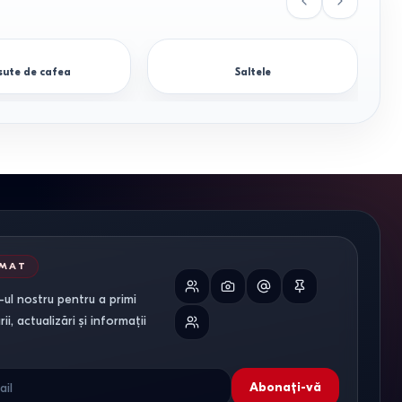
ute de cafea
Saltele
RMAT
ul nostru pentru a primi
tare dezasamblată, sunați la: 022-855379.
i, actualizări și informații
Abonați-vă