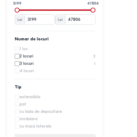
Elegant Style
159
3199
47806
Eltap
3
EM
3
Lei
Lei
Embawood
11
Evelin
1
Fabulous
27
Numar de locuri
Fedo
39
1 loc
GABI
8
2 locuri
2
Halmar
3
3 locuri
1
HomCom
1
4 locuri
IM
14
Indart
28
Tip
Magnifico Meble
19
Mebel Elite
extensibila
1
ML Mobila
pat
4
Mobilier
cu lada de depozitare
22
Modalife
modulara
18
Modern
cu masa laterala
17
Nijegorod mebeli
3