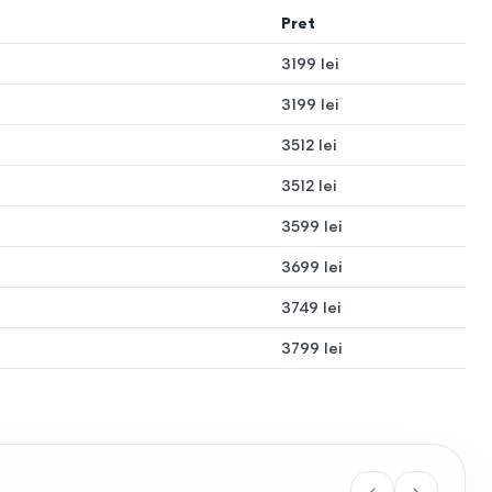
.
Pret
3199 lei
ntă pentru camerele adolescenților sau zonele de oaspeți.
3199 lei
3512 lei
3512 lei
3599 lei
3699 lei
iucate
3749 lei
tul și covoarele
3799 lei
, se extinde înainte
— pentru living recomandăm țesături de peste 50.000 de cicluri.