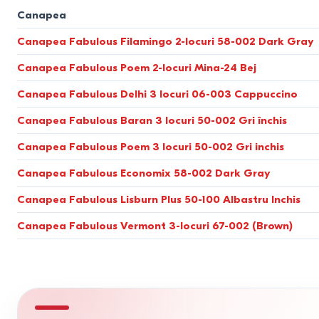
ivory
Adâncimea șezutului.
Ideal 55-60 cm. La o adâncime mai mare
1500*2010
Canapea
gri-maroniu
1500*2680
crem
Canapea Fabulous Filamingo 2-locuri 58-002 Dark Gray
Spațiul de dormit.
Pentru doi adulți, standardul începe de la
1860*1930
smaralad
1400*2020
Canapea Fabulous Poem 2-locuri Mina-24 Bej
Compararea mecanismelor de t
cafeniu
1500*1900
verde smarald
Canapea Fabulous Delhi 3 locuri 06-003 Cappuccino
1560*2000
gri, negru
De tipul mecanismului depinde rezistența la uzură a pardoselii (lam
1400*1870
Canapea Fabulous Baran 3 locuri 50-002 Gri închis
bej-gri
1000*1850
portocaliu
Mecanism
Destinație
Canapea Fabulous Poem 3 locuri 50-002 Gri inchis
2000*1500
maro deschis
880*2000
Canapea Fabulous Economix 58-002 Dark Gray
crem inchis
Eurocarte
Somn zilnic
1600*2000
piersic
Canapea Fabulous Lisburn Plus 50-100 Albastru Inchis
1310*1950
Pantograf (Tic-Tac)
Somn zilnic
mocha
1400x1900
țiglă roșie
Canapea Fabulous Vermont 3-locuri 67-002 (Brown)
1400*1900
Acordeon
Camere mici
kaki
1900*1950
ecru
1300*1900
Tapițeria și rezistența la uzură
bej, maro
1200*1900
bej nisip
1900*1400
Durabilitatea aspectului exterior este determinată de rezistența
galben-verzui