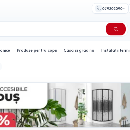
079202090
ronice
Produse pentru copii
Casa si gradina
Instalatii termi