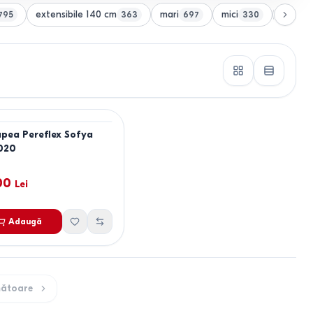
extensibile 140 cm
mari
mici
extensi
795
363
697
330
pea Pereflex Sofya
020
00
Lei
Adaugă
ătoare