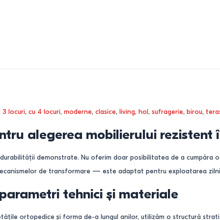
 3 locuri
,
cu 4 locuri
,
moderne
,
clasice
,
living
,
hol
,
sufragerie
,
birou
,
tera
tru alegerea mobilierului rezistent
 durabilității demonstrate. Nu oferim doar posibilitatea de a cumpăra 
mecanismelor de transformare — este adaptat pentru exploatarea zilnic
parametri tehnici și materiale
ile ortopedice și forma de-a lungul anilor, utilizăm o structură strati