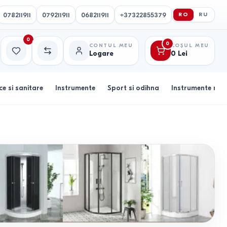
078211911
079211911
068211911
+37322855379
RO
RU
0
0
CONTUL MEU
COȘUL MEU
Logare
0
Lei
Favorite
Comparație
ce si sanitare
Instrumente
Sport si odihna
Instrumente muz