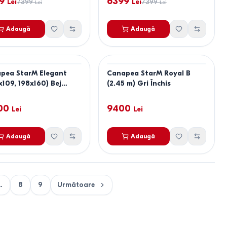
9
6399
Lei
7399
Lei
7399
Lei
Lei
Adaugă
Adaugă
pea StarM Elegant
Canapea StarM Royal B
x109, 198x160) Bej
(2.45 m) Gri Închis
his
00
9400
Lei
Lei
Adaugă
Adaugă
..
8
9
Următoare