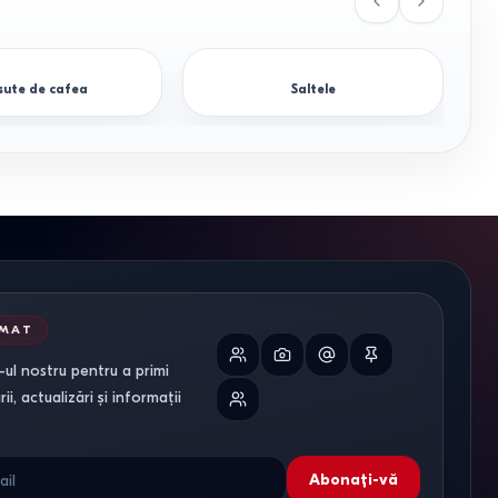
ute de cafea
Saltele
RMAT
ul nostru pentru a primi
tare dezasamblată, sunați la: 022-855379.
i, actualizări și informații
Abonați-vă