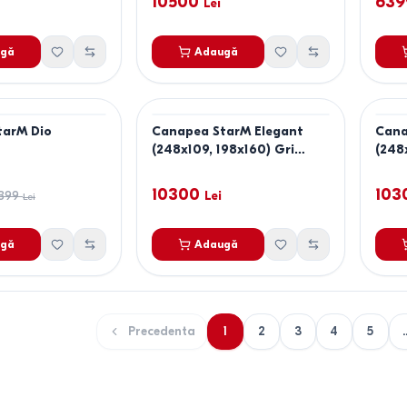
10500
639
Lei
gă
Adaugă
tarM Dio
Canapea StarM Elegant
Cana
(248x109, 198x160) Gri
(248
Inchis
Desc
10300
103
399
Lei
Lei
gă
Adaugă
Precedenta
1
2
3
4
5
.