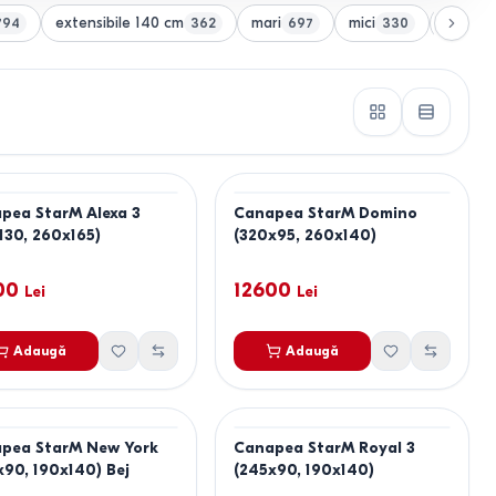
extensibile 140 cm
mari
mici
extensi
794
362
697
330
pea StarM Alexa 3
Canapea StarM Domino
130, 260x165)
(320x95, 260x140)
00
12600
Lei
Lei
Adaugă
Adaugă
pea StarM New York
Canapea StarM Royal 3
x90, 190x140) Bej
(245x90, 190x140)