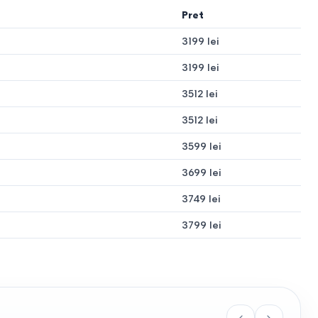
.
Pret
3199 lei
ntă pentru camerele adolescenților sau zonele de oaspeți.
3199 lei
3512 lei
3512 lei
3599 lei
3699 lei
iucate
3749 lei
tul și covoarele
3799 lei
, se extinde înainte
— pentru living recomandăm țesături de peste 50.000 de cicluri.