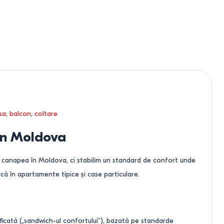
sa
,
balcon
,
coltare
 în Moldova
o canapea în Moldova, ci stabilim un standard de confort unde
ă în apartamente tipice și case particulare.
ficată („sandwich-ul confortului”), bazată pe standarde