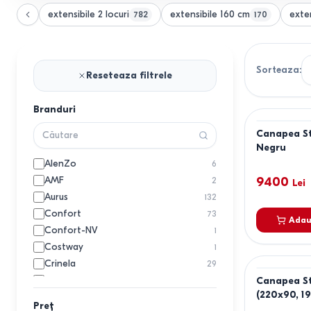
extensibile 2 locuri
extensibile 160 cm
exte
782
170
Sorteaza
:
Reseteaza filtrele
Branduri
Canapea St
Negru
AlenZo
6
AMF
9400
2
Lei
Aurus
132
Confort
73
Adau
Confort-NV
1
Costway
1
Crinela
29
Dogtas
Canapea S
20
(220x90, 1
DP
37
Preț