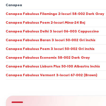
ivory
Adâncimea șezutului.
Ideal 55-60 cm. La o adâncime mai mare
1500*2010
Canapea
gri-maroniu
1500*2680
crem
Canapea Fabulous Filamingo 2-locuri 58-002 Dark Gray
Spațiul de dormit.
Pentru doi adulți, standardul începe de la
1860*1930
smaralad
1400*2020
Canapea Fabulous Poem 2-locuri Mina-24 Bej
Compararea mecanismelor de t
cafeniu
1500*1900
1
verde smarald
Canapea Fabulous Delhi 3 locuri 06-003 Cappuccino
1560*2000
gri, negru
De tipul mecanismului depinde rezistența la uzură a pardoselii (lam
1400*1870
Canapea Fabulous Baran 3 locuri 50-002 Gri închis
bej-gri
1000*1850
portocaliu
Mecanism
Destinație
Canapea Fabulous Poem 3 locuri 50-002 Gri inchis
2000*1500
maro deschis
880*2000
Canapea Fabulous Economix 58-002 Dark Gray
crem inchis
Eurocarte
Somn zilnic
1600*2000
1
piersic
Canapea Fabulous Lisburn Plus 50-100 Albastru Inchis
1310*1950
Pantograf (Tic-Tac)
Somn zilnic
mocha
1400x1900
țiglă roșie
Canapea Fabulous Vermont 3-locuri 67-002 (Brown)
1400*1900
1
Acordeon
Camere mici
kaki
1900*1950
13
ecru
1300*1900
Tapițeria și rezistența la uzură
1
bej, maro
1200*1900
1
bej nisip
1900*1400
16
Durabilitatea aspectului exterior este determinată de rezistența
galben-verzui