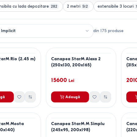
nsibila cu lada depozitare
2 metri
extensibile 3 locuri
282
512
din
175
produse
arM Rio (2.45 m)
Canapea StarM Alexa 2
Cana
(250x130, 200x165)
(315x
15600
201
Lei
gă
Adaugă
tarM Mosta
Canapea StarM M Simplu
Cana
90x140)
(245x95, 200x198)
(220