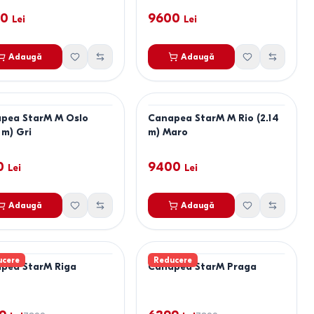
00
9600
Lei
Lei
Adaugă
Adaugă
pea StarM M Oslo
Canapea StarM M Rio (2.14
 m) Gri
m) Maro
0
9400
Lei
Lei
Adaugă
Adaugă
ucere
Reducere
pea StarM Riga
Canapea StarM Praga