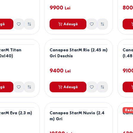
9900
80
Lei
gă
Adaugă
tarM Titan
Canapea StarM Rio (2.45 m)
Cana
90x140)
Gri Deschis
(1.48
9400
910
Lei
gă
Adaugă
Red
arM Eva (2.3 m)
Canapea StarM Nuvio (2.4
Cana
m) Gri