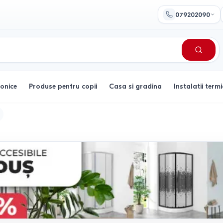
079202090
ronice
Produse pentru copii
Casa si gradina
Instalatii termi