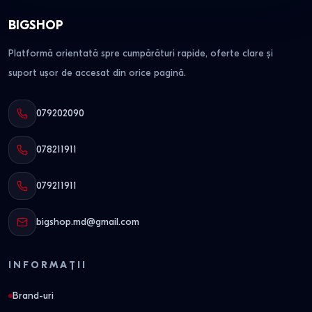
BIGSHOP
Platformă orientată spre cumpărături rapide, oferte clare și
suport ușor de accesat din orice pagină.
079202090
078211911
079211911
bigshop.md@gmail.com
INFORMAȚII
Brand-uri