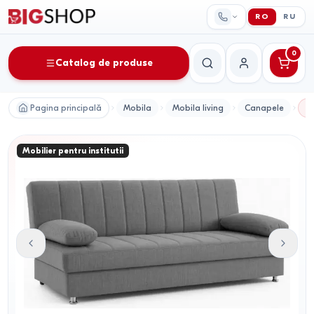
RO
RU
0
Catalog de produse
Căutare
Contul meu
Pagina principală
Mobila
Mobila living
Canapele
C
Mobilier pentru institutii