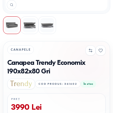
CANAPELE
Canapea Trendy Economix
190x82x80 Gri
COD PRODUS
:
361602
În stoc
PREȚ
3990
Lei