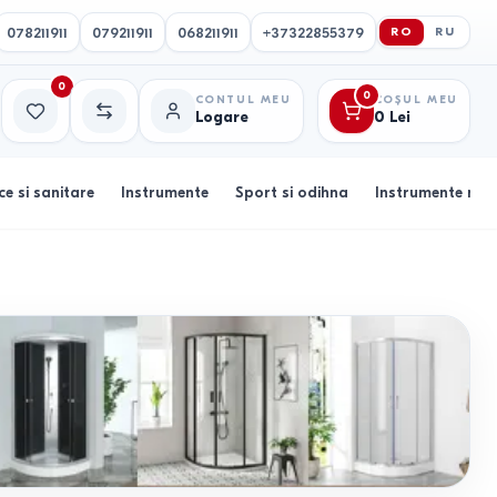
078211911
079211911
068211911
+37322855379
RO
RU
0
0
CONTUL MEU
COȘUL MEU
Logare
0
Lei
Favorite
Comparație
ce si sanitare
Instrumente
Sport si odihna
Instrumente muz