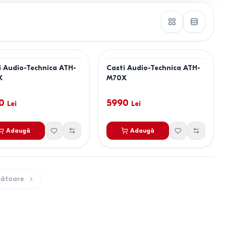
i Audio-Technica ATH-
Casti Audio-Technica ATH-
X
M70X
0
5990
Lei
Lei
Adaugă
Adaugă
ătoare