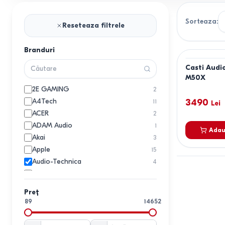
Sorteaza
:
Reseteaza filtrele
Branduri
Casti Audi
M50X
2E GAMING
2
A4Tech
3490
11
Lei
ACER
2
ADAM Audio
1
Adau
Akai
3
Apple
15
Audio-Technica
4
Baseus
11
BBK
2
Preț
Belkin
1
89
14652
Beyerdynamic
1
Blackview
1