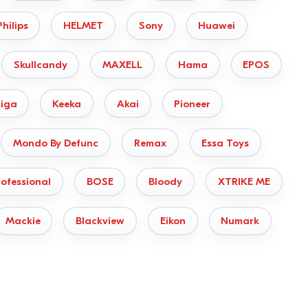
Philips
HELMET
Sony
Huawei
Skullcandy
MAXELL
Hama
EPOS
iga
Keeka
Akai
Pioneer
Mondo By Defunc
Remax
Essa Toys
ofessional
BOSE
Bloody
XTRIKE ME
Mackie
Blackview
Eikon
Numark