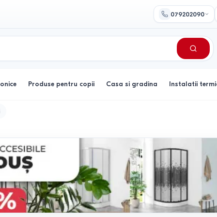
079202090
ronice
Produse pentru copii
Casa si gradina
Instalatii termi
i