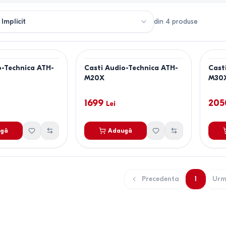
din
4
produse
o-Technica ATH-
Casti Audio-Technica ATH-
Cast
M20X
M30
1699
205
Lei
gă
Adaugă
Precedenta
1
Urm