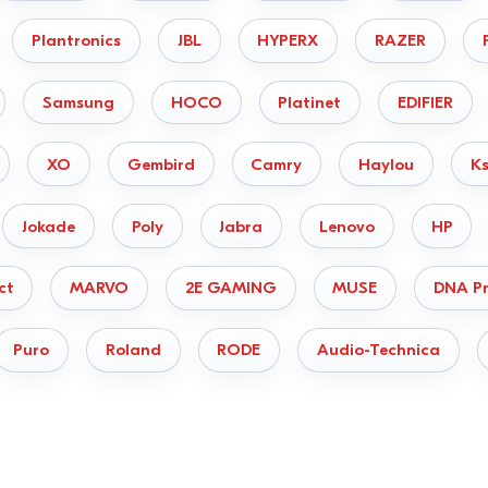
Plantronics
JBL
HYPERX
RAZER
Samsung
HOCO
Platinet
EDIFIER
XO
Gembird
Camry
Haylou
Ks
Jokade
Poly
Jabra
Lenovo
HP
ct
MARVO
2E GAMING
MUSE
DNA Pr
Puro
Roland
RODE
Audio-Technica