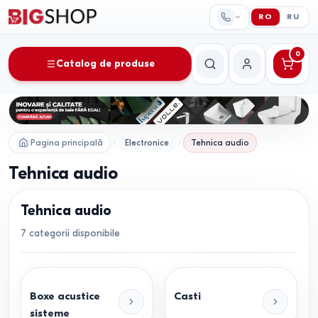
RO
RU
0
Catalog de produse
Căutare
Contul meu
Pagina principală
Electronice
Tehnica audio
Tehnica audio
Tehnica audio
7
categorii disponibile
Boxe acustice
Casti
sisteme