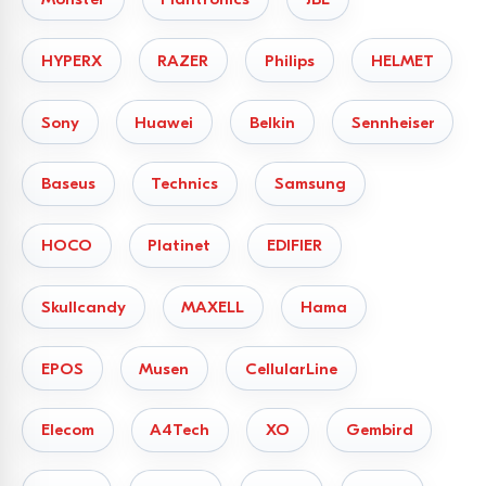
HYPERX
RAZER
Philips
HELMET
Sony
Huawei
Belkin
Sennheiser
Baseus
Technics
Samsung
HOCO
Platinet
EDIFIER
Skullcandy
MAXELL
Hama
EPOS
Musen
CellularLine
Elecom
A4Tech
XO
Gembird