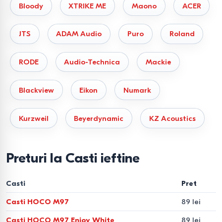
Bloody
XTRIKE ME
Maono
ACER
JTS
ADAM Audio
Puro
Roland
RODE
Audio-Technica
Mackie
Blackview
Eikon
Numark
Kurzweil
Beyerdynamic
KZ Acoustics
Preturi la Casti ieftine
Casti
Pret
Casti HOCO M97
89 lei
Casti HOCO M97 Enjoy White
89 lei