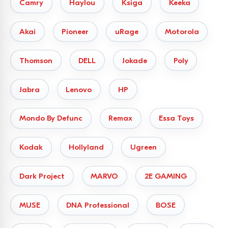
Camry
Haylou
Ksiga
Keeka
Akai
Pioneer
uRage
Motorola
Thomson
DELL
Jokade
Poly
Jabra
Lenovo
HP
Mondo By Defunc
Remax
Essa Toys
Kodak
Hollyland
Ugreen
Dark Project
MARVO
2E GAMING
MUSE
DNA Professional
BOSE