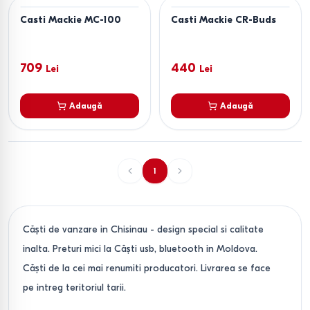
Casti Mackie MC-100
Casti Mackie CR-Buds
709
440
Lei
Lei
Adaugă
Adaugă
1
Căşti de vanzare in Chisinau - design special si calitate
inalta. Preturi mici la Căşti usb, bluetooth in Moldova.
Căşti de la cei mai renumiti producatori. Livrarea se face
pe intreg teritoriul tarii.