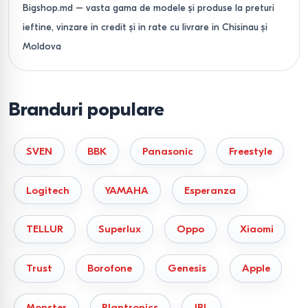
Bigshop.md – vasta gama de modele și produse la preturi
ieftine, vinzare in credit și in rate cu livrare in Chisinau și
Moldova
Branduri populare
SVEN
BBK
Panasonic
Freestyle
Logitech
YAMAHA
Esperanza
TELLUR
Superlux
Oppo
Xiaomi
Trust
Borofone
Genesis
Apple
Monster
Plantronics
JBL