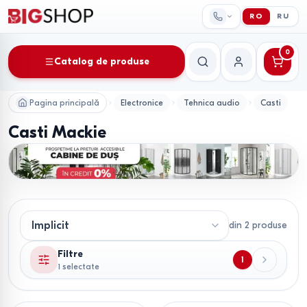
RO
RU
0
Catalog de produse
Căutare
Contul meu
Pagina principală
Electronice
Tehnica audio
Casti
Casti Mackie
din
2
produse
Filtre
1
1 selectate