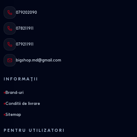
079202090
078211911
079211911
bigshop.md@gmail.com
INFORMAȚII
Brand-uri
Conditii de livrare
Sitemap
PENTRU UTILIZATORI