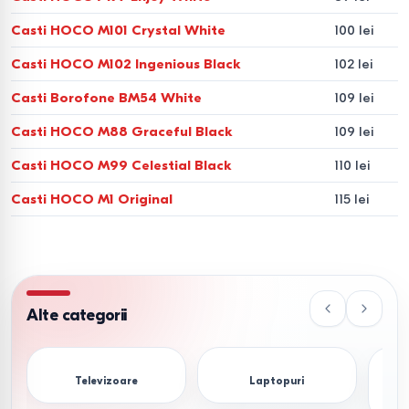
Casti HOCO M101 Crystal White
100 lei
Casti HOCO M102 Ingenious Black
102 lei
Casti Borofone BM54 White
109 lei
Casti HOCO M88 Graceful Black
109 lei
Casti HOCO M99 Celestial Black
110 lei
Casti HOCO M1 Original
115 lei
Alte categorii
Televizoare
Laptopuri
S