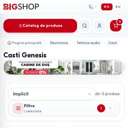
RO
RU
0
Catalog de produse
Căutare
Contul meu
Pagina principală
Electronice
Tehnica audio
Casti
Casti Genesis
din
3
produse
Filtre
1
1 selectate