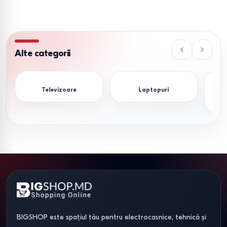
Alte categorii
Televizoare
Laptopuri
S
BIGSHOP este spațiul tău pentru electrocasnice, tehnică și