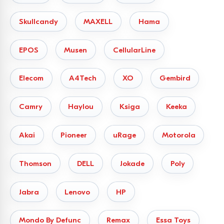
Skullcandy
MAXELL
Hama
EPOS
Musen
CellularLine
Elecom
A4Tech
XO
Gembird
Camry
Haylou
Ksiga
Keeka
Akai
Pioneer
uRage
Motorola
Thomson
DELL
Jokade
Poly
Jabra
Lenovo
HP
Mondo By Defunc
Remax
Essa Toys