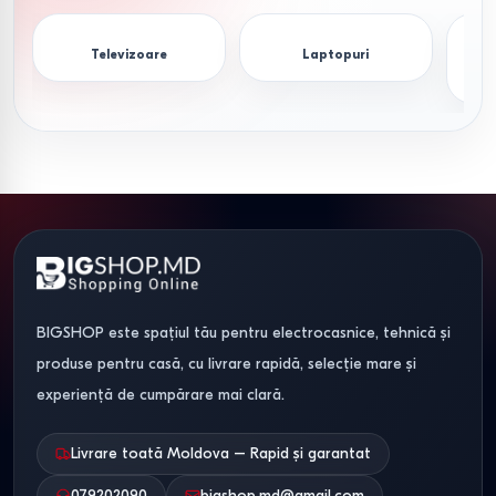
Televizoare
Laptopuri
S
BIGSHOP este spațiul tău pentru electrocasnice, tehnică și
produse pentru casă, cu livrare rapidă, selecție mare și
experiență de cumpărare mai clară.
Livrare toată Moldova – Rapid și garantat
079202090
bigshop.md@gmail.com