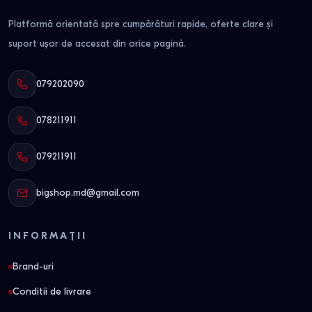
Platformă orientată spre cumpărături rapide, oferte clare și
suport ușor de accesat din orice pagină.
079202090
078211911
079211911
bigshop.md@gmail.com
INFORMAȚII
Brand-uri
Conditii de livrare