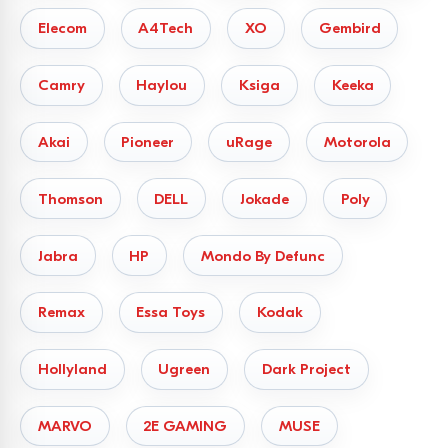
Elecom
A4Tech
XO
Gembird
Camry
Haylou
Ksiga
Keeka
Akai
Pioneer
uRage
Motorola
Thomson
DELL
Jokade
Poly
Jabra
HP
Mondo By Defunc
Remax
Essa Toys
Kodak
Hollyland
Ugreen
Dark Project
MARVO
2E GAMING
MUSE