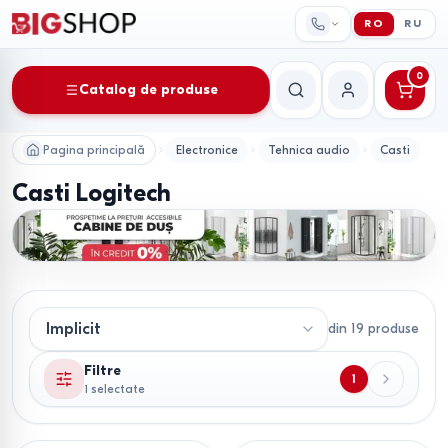
RO
RU
0
Catalog de produse
Căutare
Contul meu
Pagina principală
Electronice
Tehnica audio
Casti
Casti Logitech
din
19
produse
Filtre
1
1 selectate