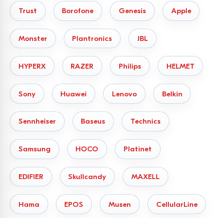
Trust
Borofone
Genesis
Apple
Monster
Plantronics
JBL
HYPERX
RAZER
Philips
HELMET
Sony
Huawei
Lenovo
Belkin
Sennheiser
Baseus
Technics
Samsung
HOCO
Platinet
EDIFIER
Skullcandy
MAXELL
Hama
EPOS
Musen
CellularLine