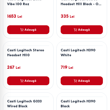
Vibe 100 Roz
Headset H111 Black - One
Plug
1653
335
Lei
Lei
Adaugă
Adaugă
Casti Logitech Stereo
Casti Logitech H390
Headset H110
White
267
719
Lei
Lei
Adaugă
Adaugă
Casti Logitech G333
Casti Logitech H390
Wired Black
Black