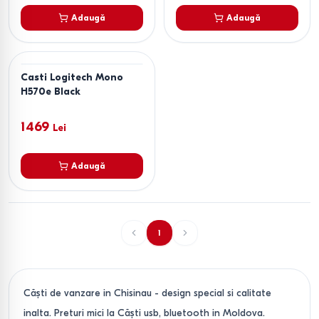
Adaugă
Adaugă
Casti Logitech Mono
H570e Black
1469
Lei
Adaugă
1
Căşti de vanzare in Chisinau - design special si calitate
inalta. Preturi mici la Căşti usb, bluetooth in Moldova.