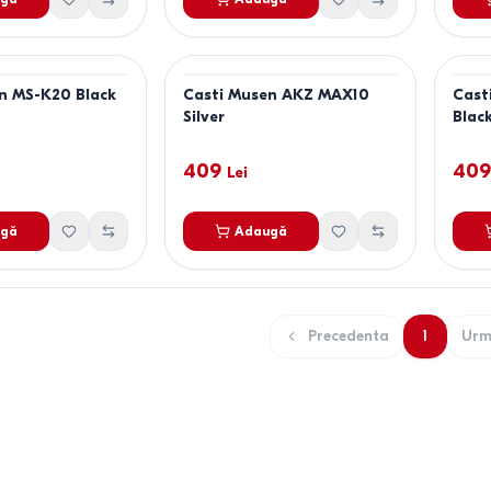
n MS-K20 Black
Casti Musen AKZ MAX10
Cast
Silver
Blac
409
409
Lei
gă
Adaugă
Precedenta
1
Urm