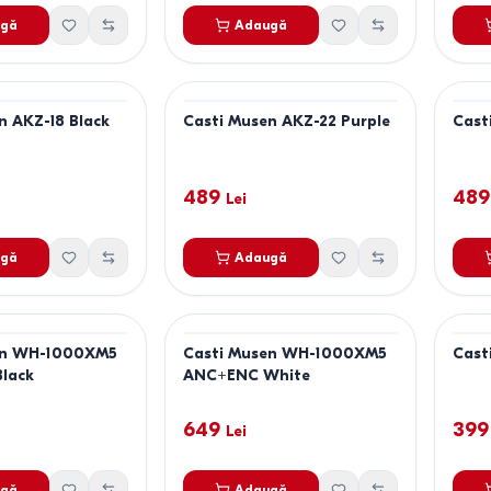
gă
Adaugă
n AKZ-18 Black
Casti Musen AKZ-22 Purple
Cast
489
489
Lei
gă
Adaugă
en WH-1000XM5
Casti Musen WH-1000XM5
Cast
lack
ANC+ENC White
649
399
Lei
gă
Adaugă