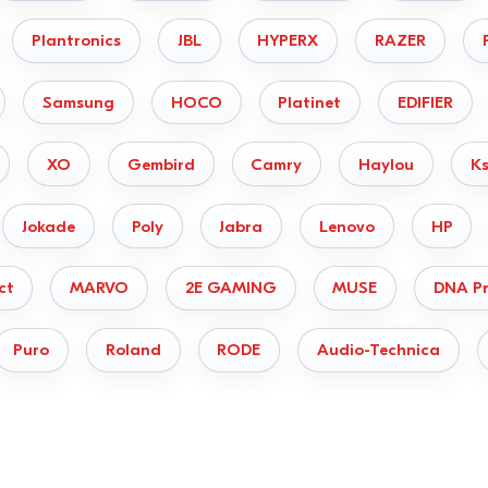
Plantronics
JBL
HYPERX
RAZER
Samsung
HOCO
Platinet
EDIFIER
XO
Gembird
Camry
Haylou
Ks
Jokade
Poly
Jabra
Lenovo
HP
ct
MARVO
2E GAMING
MUSE
DNA Pr
Puro
Roland
RODE
Audio-Technica