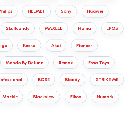
Philips
HELMET
Sony
Huawei
Skullcandy
MAXELL
Hama
EPOS
iga
Keeka
Akai
Pioneer
Mondo By Defunc
Remax
Essa Toys
ofessional
BOSE
Bloody
XTRIKE ME
Mackie
Blackview
Eikon
Numark