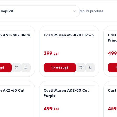
din
19
produse
n ANC-802 Black
Casti Musen MS-K20 Brown
Cast
Princ
399
499
Lei
gă
Adaugă
en AKZ-60 Cat
Casti Musen AKZ-60 Cat
Cast
Purple
499
459
Lei