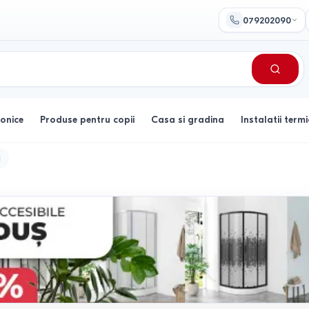
079202090
ronice
Produse pentru copii
Casa si gradina
Instalatii termi
i