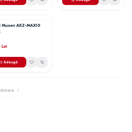
i Musen AKZ-MAX10
k
Lei
Adaugă
ătoare