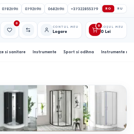
078211911
079211911
068211911
+37322855379
RO
RU
0
0
CONTUL MEU
COȘUL MEU
Logare
0
Lei
Favorite
Comparație
ce si sanitare
Instrumente
Sport si odihna
Instrumente muz