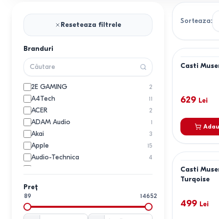
Sorteaza
:
Reseteaza filtrele
Branduri
Casti Muse
2E GAMING
2
A4Tech
629
11
Lei
ACER
2
ADAM Audio
1
Adau
Akai
3
Apple
15
Audio-Technica
4
Baseus
Casti Mus
11
Turqoise
BBK
2
Preț
Belkin
1
89
14652
499
Beyerdynamic
Lei
1
Blackview
1