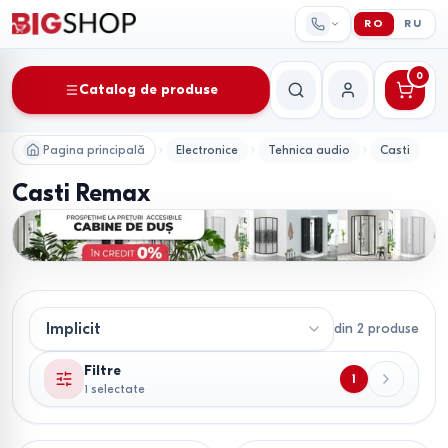
RO
RU
0
Catalog de produse
Căutare
Contul meu
Pagina principală
Electronice
Tehnica audio
Casti
Casti Remax
din
2
produse
Filtre
1
1 selectate