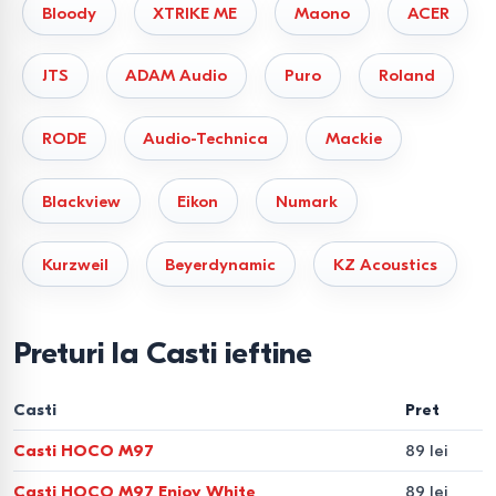
Bloody
XTRIKE ME
Maono
ACER
JTS
ADAM Audio
Puro
Roland
RODE
Audio-Technica
Mackie
Blackview
Eikon
Numark
Kurzweil
Beyerdynamic
KZ Acoustics
Preturi la Casti ieftine
Casti
Pret
Casti HOCO M97
89 lei
Casti HOCO M97 Enjoy White
89 lei