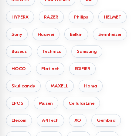
HYPERX
RAZER
Philips
HELMET
Sony
Huawei
Belkin
Sennheiser
Baseus
Technics
Samsung
HOCO
Platinet
EDIFIER
Skullcandy
MAXELL
Hama
EPOS
Musen
CellularLine
Elecom
A4Tech
XO
Gembird