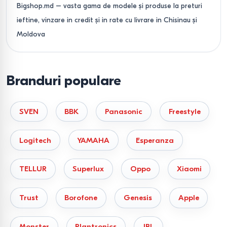
Bigshop.md – vasta gama de modele și produse la preturi
ieftine, vinzare in credit și in rate cu livrare in Chisinau și
Moldova
Branduri populare
SVEN
BBK
Panasonic
Freestyle
Logitech
YAMAHA
Esperanza
TELLUR
Superlux
Oppo
Xiaomi
Trust
Borofone
Genesis
Apple
Monster
Plantronics
JBL