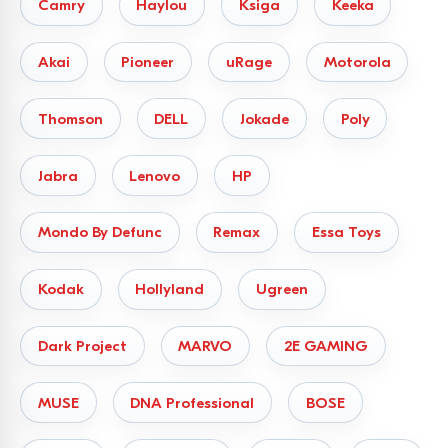
Camry
Haylou
Ksiga
Keeka
Akai
Pioneer
uRage
Motorola
Thomson
DELL
Jokade
Poly
Jabra
Lenovo
HP
Mondo By Defunc
Remax
Essa Toys
Kodak
Hollyland
Ugreen
Dark Project
MARVO
2E GAMING
MUSE
DNA Professional
BOSE