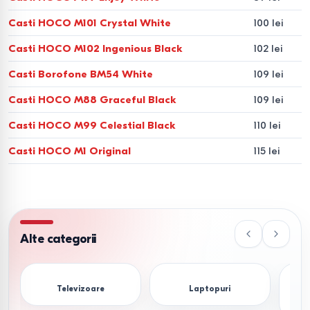
Casti HOCO M101 Crystal White
100 lei
Casti HOCO M102 Ingenious Black
102 lei
Casti Borofone BM54 White
109 lei
Casti HOCO M88 Graceful Black
109 lei
Casti HOCO M99 Celestial Black
110 lei
Casti HOCO M1 Original
115 lei
Alte categorii
Televizoare
Laptopuri
S