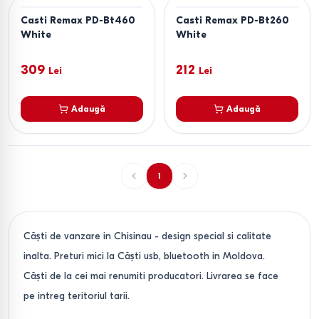
Casti Remax PD-Bt460
Casti Remax PD-Bt260
White
White
309
212
Lei
Lei
Adaugă
Adaugă
1
Căşti de vanzare in Chisinau - design special si calitate
inalta. Preturi mici la Căşti usb, bluetooth in Moldova.
Căşti de la cei mai renumiti producatori. Livrarea se face
pe intreg teritoriul tarii.