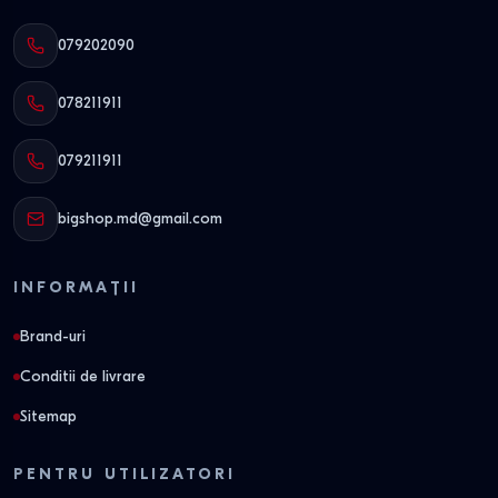
079202090
078211911
079211911
bigshop.md@gmail.com
INFORMAȚII
Brand-uri
Conditii de livrare
Sitemap
PENTRU UTILIZATORI