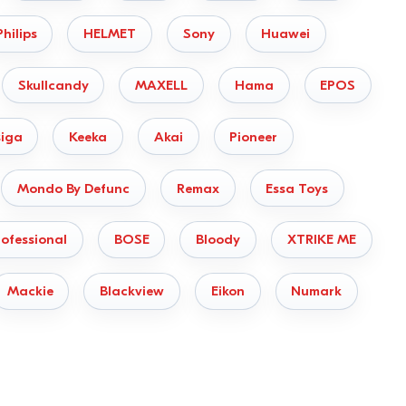
Philips
HELMET
Sony
Huawei
Skullcandy
MAXELL
Hama
EPOS
iga
Keeka
Akai
Pioneer
Mondo By Defunc
Remax
Essa Toys
ofessional
BOSE
Bloody
XTRIKE ME
Mackie
Blackview
Eikon
Numark