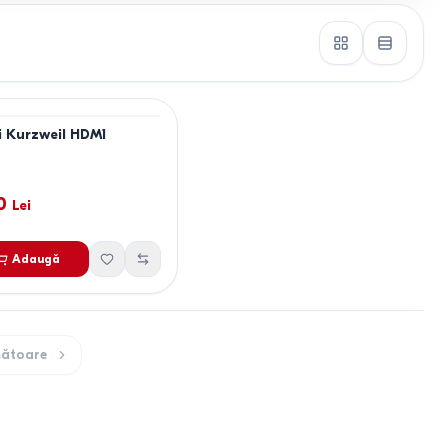
i Kurzweil HDM1
0
Lei
Adaugă
ătoare