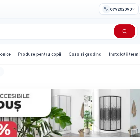
079202090
ronice
Produse pentru copii
Casa si gradina
Instalatii termi
i