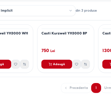
din
3
produse
zweil YH3000 WH
Casti Kurzweil YH3000 BP
Cast
750
130
Lei
gă
Adaugă
Precedenta
1
Urm