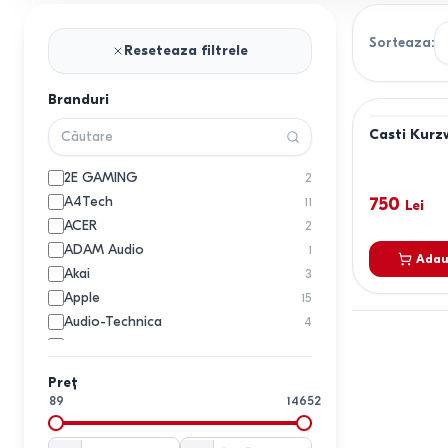
Sorteaza
:
Reseteaza filtrele
Branduri
Casti Kur
2E GAMING
2
A4Tech
750
11
Lei
ACER
2
ADAM Audio
1
Adau
Akai
3
Apple
15
Audio-Technica
4
Baseus
11
BBK
2
Preț
Belkin
1
89
14652
Beyerdynamic
1
Blackview
1