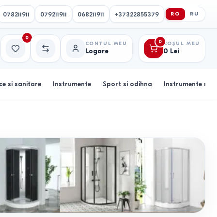
078211911
079211911
068211911
+37322855379
RO
RU
0
0
CONTUL MEU
COȘUL MEU
Logare
0
Lei
Favorite
Comparație
ce si sanitare
Instrumente
Sport si odihna
Instrumente muz