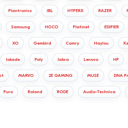
Plantronics
JBL
HYPERX
RAZER
Samsung
HOCO
Platinet
EDIFIER
XO
Gembird
Camry
Haylou
Ks
Jokade
Poly
Jabra
Lenovo
HP
ct
MARVO
2E GAMING
MUSE
DNA Pr
Puro
Roland
RODE
Audio-Technica