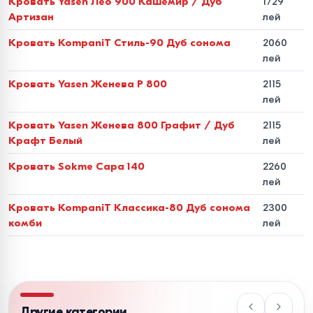
Кровать Yasen Лео 900 Кашемир / Дуб
1729
фанеры, полностью обшитая износостойким
Артизан
лей
текстилем. Для обивки изголовья и боковин
Кровать KompaniT Стиль-90 Дуб сонома
2060
используются мебельный велюр, шенилл и рогожка с
лей
показателем износостойкости от 35 000 до 50 000
циклов по тесту Мартиндейла (эффект
Кровать Yasen Женева P 800
2115
лей
«Антикоготь»). Модели из экокожи обеспечивают
абсолютную гипоаллергенность и очищаются
Кровать Yasen Женева 800 Графит / Дуб
2115
Крафт Белый
лей
простой влажной салфеткой.
Кровать Sokme Сара 140
2260
Стандарты размеров и
лей
нормы эргономики для
Кровать KompaniT Классика-80 Дуб сонома
2300
спальни
комби
лей
Чтобы кровать была удобной и не блокировала
пространство комнаты, размеры спального места
должны соответствовать площади помещения:
Другие категории