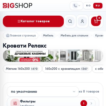
RO
RU
0
Каталог товаров
Поиск
Мой аккаунт
Главная страница
Мебель
Мебель для спальни
Крова
Кровати Релакс
Мягкие 160x200
160x200 с хранилищем
с обив
1470
1367
из
8
товаров
Фильтры
1
1 выбрано