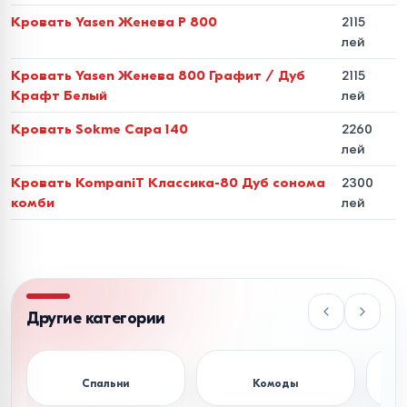
циклов по тесту Мартиндейла (эффект
Кровать Yasen Женева P 800
2115
лей
«Антикоготь»). Модели из экокожи обеспечивают
абсолютную гипоаллергенность и очищаются
Кровать Yasen Женева 800 Графит / Дуб
2115
Крафт Белый
лей
простой влажной салфеткой.
Кровать Sokme Сара 140
2260
Стандарты размеров и
лей
нормы эргономики для
Кровать KompaniT Классика-80 Дуб сонома
2300
спальни
комби
лей
Чтобы кровать была удобной и не блокировала
пространство комнаты, размеры спального места
должны соответствовать площади помещения:
Другие категории
Размер
Фактические
Рекомендуемая
Назна
спального
габариты
площадь
попул
Спальни
Комоды
места (см)
каркаса (см)
спальни
в Мол