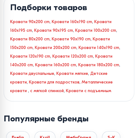
Подборки товаров
Кровати 90x200 cm
,
Кровати 160x190 cm
,
Кровати
160x195 cm
,
Кровати 90x195 cm
,
Кровати 100x200 cm
,
Кровати 80x200 cm
,
Кровати 90x190 cm
,
Кровати
150x200 cm
,
Кровати 200x200 cm
,
Кровати 140x190 cm
,
Кровати 120x190 cm
,
Кровати 120x200 cm
,
Кровати
140x200 cm
,
Кровати 160x200 cm
,
Кровати 180x200 cm
,
Кровати двуспальные
,
Кровати мягкие
,
Детские
кровати
,
Кровати для подростков
,
Металлические
кровати
,
с мягкой спинкой
,
Кровати с подъемным
механизмом
,
Кровати с местом для хранения вещей
,
Кровати с основанием в комплекте
,
Кровати с ящиками
,
Популярные бренды
Кровати с каркасом и ламелями
,
Кровати с
прикроватной тумбочкой
,
Кровати с матрасом
Evelin
Kroll
МебиГранд
S-K