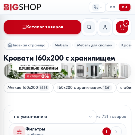
RO
RU
0
Каталог товаров
Поиск
Мой аккаунт
Главная страница
Мебель
Мебель для спальни
Крова
Кровати 160x200 с хранилищем
Мягкие 160x200
160x200 с хранилищем
с обив
1458
1361
из
731
товаров
Фильтры
1
1 выбрано