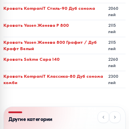
текстилем. Для обивки изголовья и боковин
Кровать KompaniT Стиль-90 Дуб сонома
2060
используются мебельный велюр, шенилл и рогожка с
лей
показателем износостойкости от 35 000 до 50 000
циклов по тесту Мартиндейла (эффект
Кровать Yasen Женева P 800
2115
лей
«Антикоготь»). Модели из экокожи обеспечивают
абсолютную гипоаллергенность и очищаются
Кровать Yasen Женева 800 Графит / Дуб
2115
Крафт Белый
лей
простой влажной салфеткой.
Кровать Sokme Сара 140
2260
Стандарты размеров и
лей
нормы эргономики для
Кровать KompaniT Классика-80 Дуб сонома
2300
спальни
комби
лей
Чтобы кровать была удобной и не блокировала
пространство комнаты, размеры спального места
должны соответствовать площади помещения:
Другие категории
Размер
Фактические
Рекомендуемая
Назна