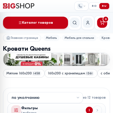
RO
RU
0
Каталог товаров
Поиск
Мой аккаунт
Главная страница
Мебель
Мебель для спальни
Крова
Кровати Queens
Мягкие 160x200
160x200 с хранилищем
с обив
1458
1361
из
12
товаров
Фильтры
1
1 выбрано