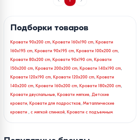
1
Подборки товаров
Кровати 90x200 cm
,
Кровати 160x190 cm
,
Кровати
160x195 cm
,
Кровати 90x195 cm
,
Кровати 100x200 cm
,
Кровати 80x200 cm
,
Кровати 90x190 cm
,
Кровати
150x200 cm
,
Кровати 200x200 cm
,
Кровати 140x190 cm
,
Кровати 120x190 cm
,
Кровати 120x200 cm
,
Кровати
140x200 cm
,
Кровати 160x200 cm
,
Кровати 180x200 cm
,
Кровати двуспальные
,
Кровати мягкие
,
Детские
кровати
,
Кровати для подростков
,
Металлические
кровати
,
с мягкой спинкой
,
Кровати с подъемным
механизмом
,
Кровати с местом для хранения вещей
,
Кровати с основанием в комплекте
,
Кровати с ящиками
,
Кровати с каркасом и ламелями
,
Кровати с