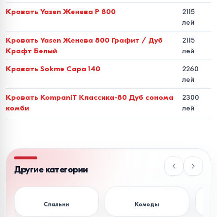
циклов по тесту Мартиндейла (эффект
Кровать Yasen Женева P 800
2115
лей
«Антикоготь»). Модели из экокожи обеспечивают
абсолютную гипоаллергенность и очищаются
Кровать Yasen Женева 800 Графит / Дуб
2115
Крафт Белый
лей
простой влажной салфеткой.
Кровать Sokme Сара 140
2260
Стандарты размеров и
лей
нормы эргономики для
Кровать KompaniT Классика-80 Дуб сонома
2300
спальни
комби
лей
Чтобы кровать была удобной и не блокировала
пространство комнаты, размеры спального места
должны соответствовать площади помещения:
Другие категории
Размер
Фактические
Рекомендуемая
Назна
спального
габариты
площадь
попул
Спальни
Комоды
места (см)
каркаса (см)
спальни
в Мол