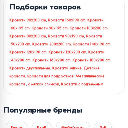
Подборки товаров
Кровати 90x200 cm
,
Кровати 160x190 cm
,
Кровати
160x195 cm
,
Кровати 90x195 cm
,
Кровати 100x200 cm
,
Кровати 80x200 cm
,
Кровати 90x190 cm
,
Кровати
150x200 cm
,
Кровати 200x200 cm
,
Кровати 140x190 cm
,
Кровати 120x190 cm
,
Кровати 120x200 cm
,
Кровати
140x200 cm
,
Кровати 160x200 cm
,
Кровати 180x200 cm
,
Кровати двуспальные
,
Кровати мягкие
,
Детские
кровати
,
Кровати для подростков
,
Металлические
кровати
,
с мягкой спинкой
,
Кровати с подъемным
механизмом
,
Кровати с местом для хранения вещей
,
Кровати с основанием в комплекте
,
Кровати с ящиками
,
Популярные бренды
Кровати с каркасом и ламелями
,
Кровати с
прикроватной тумбочкой
,
Кровати с матрасом
Evelin
Kroll
МебиГранд
S-K