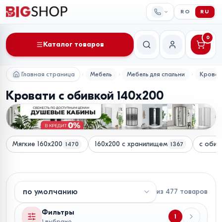
RO
RU
0
Каталог товаров
Поиск
Мой аккаунт
Главная страница
Мебель
Мебель для спальни
Крова
Кровати с обивкой 140x200
Мягкие 160x200
160x200 с хранилищем
с обив
1470
1367
из
477
товаров
Фильтры
1
1 выбрано