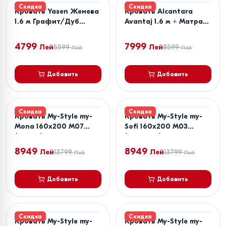
Скидка
Скидка
Кровать Yasen Женева
Кровать Alcantara
1.6 м Графит/Дуб
Avantaj 1.6 м + Матрас
Крафт Белый + Матрас
Salt Confort Clasic
Salt Confort Clasic
160x200
4799
7999
Лей
5599
Лей
8599
Лей
Лей
160x200
Добавить
Добавить
Скидка
Скидка
Кровать My-Style my-
Кровать My-Style my-
Mona 160x200 M07
Sofi 160x200 M03
(Серый) + Матрас Salt
(Бежевый) + Матрас
Confort Clasic 160x200
Salt Confort Clasic
8949
8949
Лей
13799
Лей
13799
Лей
Лей
160x200
Добавить
Добавить
Скидка
Скидка
Кровать My-Style my-
Кровать My-Style my-