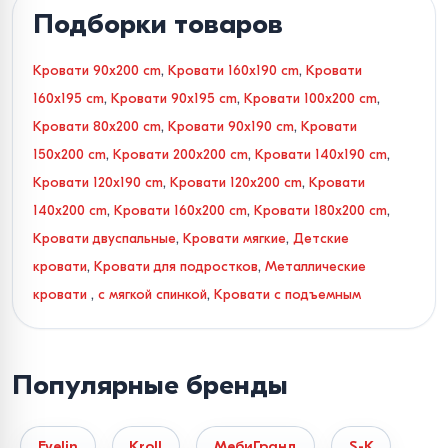
Подборки товаров
Кровати 90x200 cm
,
Кровати 160x190 cm
,
Кровати
160x195 cm
,
Кровати 90x195 cm
,
Кровати 100x200 cm
,
Кровати 80x200 cm
,
Кровати 90x190 cm
,
Кровати
150x200 cm
,
Кровати 200x200 cm
,
Кровати 140x190 cm
,
Кровати 120x190 cm
,
Кровати 120x200 cm
,
Кровати
140x200 cm
,
Кровати 160x200 cm
,
Кровати 180x200 cm
,
Кровати двуспальные
,
Кровати мягкие
,
Детские
кровати
,
Кровати для подростков
,
Металлические
кровати
,
с мягкой спинкой
,
Кровати с подъемным
механизмом
,
Кровати с местом для хранения вещей
,
Кровати с основанием в комплекте
,
Кровати с ящиками
,
Популярные бренды
Кровати с каркасом и ламелями
,
Кровати с
прикроватной тумбочкой
,
Кровати с матрасом
Evelin
Kroll
МебиГранд
S-K