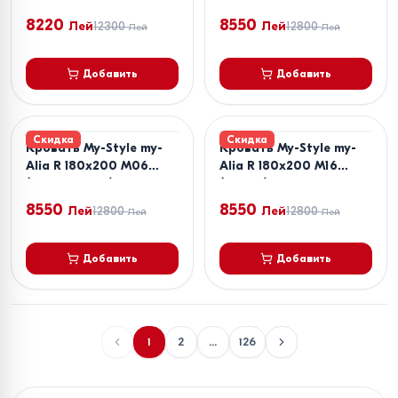
8220
8550
Лей
12300
Лей
12800
Лей
Лей
Добавить
Добавить
Скидка
Скидка
Кровать My-Style my-
Кровать My-Style my-
Alia R 180x200 M06
Alia R 180x200 M16
(Коричневый)
(Синий)
8550
8550
Лей
12800
Лей
12800
Лей
Лей
Добавить
Добавить
1
2
...
126