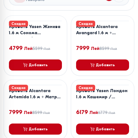
Скидка
Скидка
Кровать Yasen Женева
Кровать Alcantara
1.6 м Сонома
Avangard 1.6 м +
Трюфель/Венге Магия
Матрас Salt Confort
+ Матрас Salt Confort
Clasic 160x200
4799
7999
Лей
5599
Лей
8599
Лей
Лей
Clasic 160x200
Добавить
Добавить
Скидка
Скидка
Кровать Alcantara
Кровать Yasen Лондон
Artemida 1.6 м + Матрас
1.6 м Кашемир /
Salt Confort Clasic
Антрацит + Матрас
160x200
Salt Confort Clasic
7999
6179
Лей
8599
Лей
6779
Лей
Лей
160x200
Добавить
Добавить