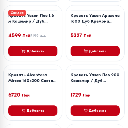
Скидка
Кровать Yasen Лео 1.6
Кровать Yasen Аризона
м Кашемир / Дуб
1600 Дуб Кремона
Артизан + Матрас Salt
Торро / Кашемир
Confort Clasic 160x200
4599
5327
Лей
5199
Лей
Лей
Добавить
Добавить
Кровать Alcantara
Кровать Yasen Лео 900
Mircea 160x200 Светло-
Кашемир / Дуб
Серый
Артизан
6720
1729
Лей
Лей
Добавить
Добавить