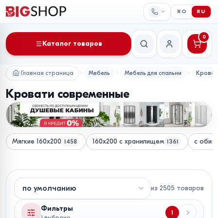
RO
RU
0
Каталог товаров
Поиск
Мой аккаунт
Главная страница
Мебель
Мебель для спальни
Крова
Кровати современные
Мягкие 160x200
160x200 с хранилищем
с обив
1458
1361
из
2505
товаров
Фильтры
1
1 выбрано