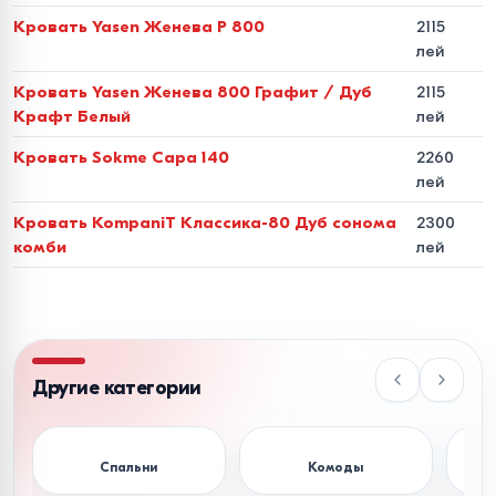
циклов по тесту Мартиндейла (эффект
Кровать Yasen Женева P 800
2115
лей
«Антикоготь»). Модели из экокожи обеспечивают
абсолютную гипоаллергенность и очищаются
Кровать Yasen Женева 800 Графит / Дуб
2115
Крафт Белый
лей
простой влажной салфеткой.
Кровать Sokme Сара 140
2260
Стандарты размеров и
лей
нормы эргономики для
Кровать KompaniT Классика-80 Дуб сонома
2300
спальни
комби
лей
Чтобы кровать была удобной и не блокировала
пространство комнаты, размеры спального места
должны соответствовать площади помещения:
Другие категории
Размер
Фактические
Рекомендуемая
Назна
спального
габариты
площадь
попул
Спальни
Комоды
места (см)
каркаса (см)
спальни
в Мол