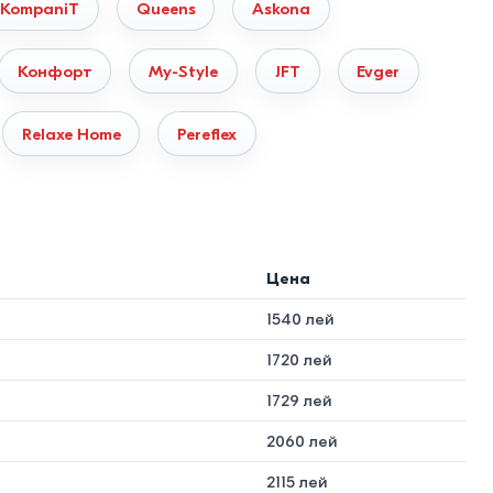
KompaniT
Queens
Askona
 Конструкция покрывается порошковой антикоррозийной
Конфорт
My-Style
JFT
Evger
и и скрипа.
обшитая износостойким текстилем. Для обивки изголовья
Relaxe Home
Pereflex
по тесту Мартиндейла (эффект «Антикоготь»). Модели из
Цена
площади помещения:
1540 лей
 и популярность в Молдове
1720 лей
1729 лей
й / Подросток. Высокий спрос для детских комнат.
2060 лей
двуспальная модель для малогабаритных квартир.
2115 лей