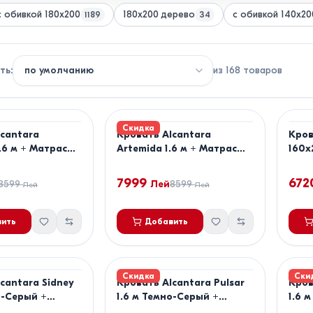
с обивкой 180x200
180x200 дерево
с обивкой 140x20
1189
34
ть
:
из
168
товаров
Скидка
lcantara
Кровать Alcantara
Кров
.6 м + Матрас
Artemida 1.6 м + Матрас
160x
t Clasic
Salt Confort Clasic
160x200
7999
672
8599
Лей
8599
Лей
Лей
ить
Добавить
Скидка
Ски
cantara Sidney
Кровать Alcantara Pulsar
Кров
о-Серый +
1.6 м Темно-Серый +
1.6 
t Confort Clasic
Матрас Salt Confort Clasic
Salt