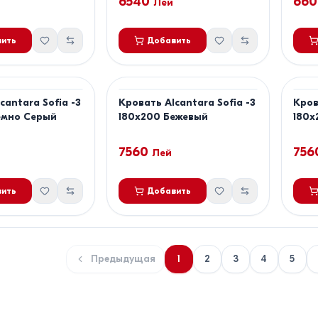
6540
660
Лей
ить
Добавить
cantara Sofia -3
Кровать Alcantara Sofia -3
Кров
емно Серый
180x200 Бежевый
180x
7560
756
Лей
ить
Добавить
Предыдущая
1
2
3
4
5