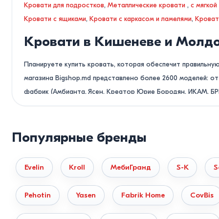
Кровати для подростков
,
Металлические кровати
,
с мягкой
Кровати с ящиками
,
Кровати с каркасом и ламелями
,
Кроват
Кровати в Кишеневе и Молд
Планируете купить кровать, которая обеспечит правильну
магазина Bigshop.md представлено более 2600 моделей: 
фабрик (Амбианта, Ясен, Креатор Юрие Бородян, ИКАМ, БР
Нужна помощь в подборе или хотите проверить нали
Популярные бренды
Не теряйте время на самостоятельный поиск. Позвоните 
вашим размерам и рассчитаем стоимость доставки за 10 ми
Evelin
Kroll
МебиГранд
S-K
S
Классификация кроватей по 
Долговечность мебели и ее устойчивость к нагрузкам напр
Pehotin
Yasen
Fabrik Home
CovBis
Деревянные кровати (Массив дерева).
Изготавливают