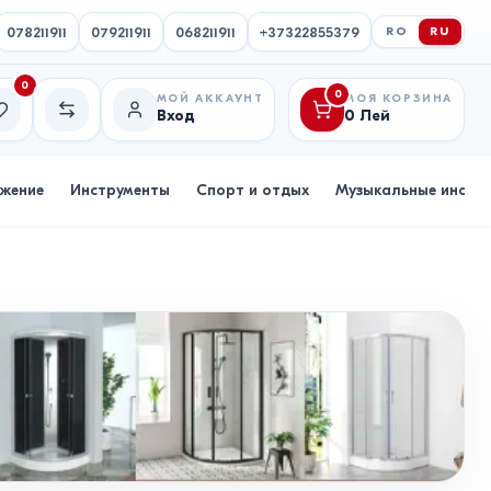
078211911
079211911
068211911
+37322855379
RO
RU
0
0
МОЙ АККАУНТ
МОЯ КОРЗИНА
Вход
0
Лей
исок желаний
Сравнение
бжение
Инструменты
Спорт и отдых
Музыкальные инстр