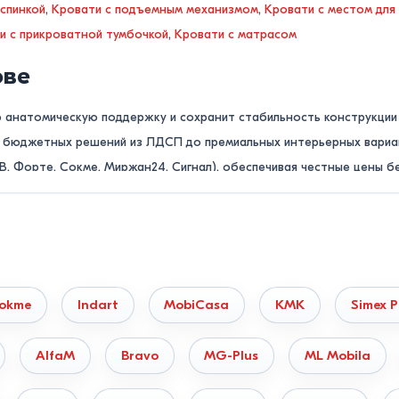
 спинкой
,
Кровати с подъемным механизмом
,
Кровати с местом для
и с прикроватной тумбочкой
,
Кровати с матрасом
ове
ю анатомическую поддержку и сохранит стабильность конструкции 
от бюджетных решений из ЛДСП до премиальных интерьерных вари
В, Форте, Сокме, Миржан24, Сигнал), обеспечивая честные цены б
чие модели на складе в Кишиневе?
нашим консультантам по телефону
022855379
или оставьте быстру
нут!
okme
Indart
MobiCasa
KMK
Simex P
материалам и типу конструкции
ямую зависят от свойств несущего каркаса:
AlfaM
Bravo
MG-Plus
ML Mobila
ся из натурального дуба, бука, ясеня или сосны. Обладают макси