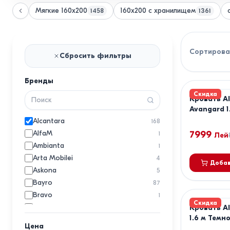
Мягкие 160x200
160x200 с хранилищем
1458
1361
Сортирова
Сбросить фильтры
Бренды
Скидка
Кровать A
Avangard 1
Salt Confor
Alcantara
168
160x200
AlfaM
7999
1
Лей
Ambianta
1
Arta Mobilei
4
Добав
Askona
5
Bayro
87
Bravo
1
Скидка
Clarity
Кровать Al
22
1.6 м Темн
Конфорт
1
Цена
Матрас Sal