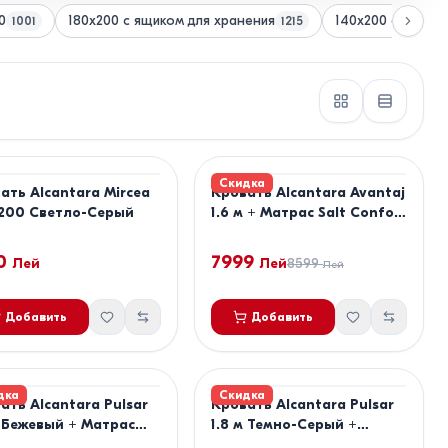
0
180x200 с ящиком для хранения
140x200 с ящико
1001
1215
Скидка
ать Alcantara Mircea
Кровать Alcantara Avantaj
200 Светло-Серый
1.6 м + Матрас Salt Confort
Clasic 160x200
0
7999
Лей
Лей
8599
Лей
Добавить
Добавить
дка
Скидка
ать Alcantara Pulsar
Кровать Alcantara Pulsar
м Бежевый + Матрас
1.8 м Темно-Серый +
 Confort Clasic
Матрас Salt Confort Lux