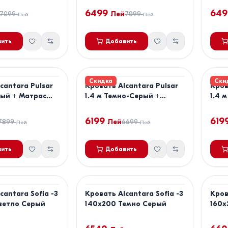
160x200
6499
649
7099
Лей
7099
Лей
Лей
ить
Добавить
Скидка
Ски
cantara Pulsar
Кровать Alcantara Pulsar
Кров
вый + Матрас
1.4 м Темно-Серый +
1.4 
rt Lux 180x200
Матрас Salt Confort Clasic
Salt
140x200
140x
6199
619
7899
Лей
6699
Лей
Лей
ить
Добавить
cantara Sofia -3
Кровать Alcantara Sofia -3
Кров
ветло Серый
140x200 Темно Серый
160x