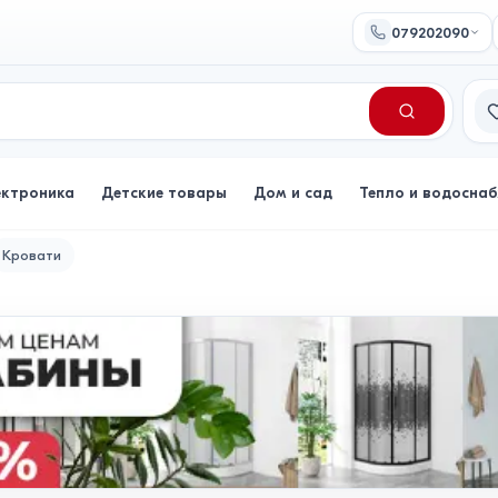
079202090
Сп
ектроника
Детские товары
Дом и сад
Тепло и водосна
Кровати