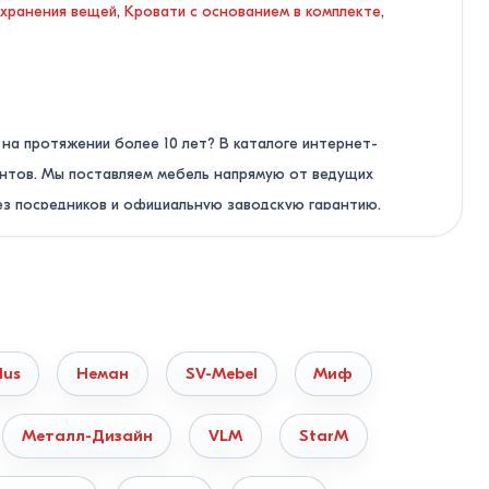
 хранения вещей
,
Кровати с основанием в комплекте
,
на протяжении более 10 лет? В каталоге интернет-
антов. Мы поставляем мебель напрямую от ведущих
ез посредников и официальную заводскую гарантию.
ю заявку на сайте. Мы подберем оптимальную модель по
lus
Неман
SV-Mebel
Миф
Металл-Дизайн
VLM
StarM
мальной плотностью, устойчивы к перепадам влажности, не