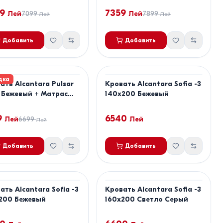
180x200
9
7359
Лей
7099
Лей
7899
Лей
Лей
Добавить
Добавить
дка
ать Alcantara Pulsar
Кровать Alcantara Sofia -3
м Бежевый + Матрас
140x200 Бежевый
 Confort Clasic
200
9
6540
Лей
6699
Лей
Лей
Добавить
Добавить
ать Alcantara Sofia -3
Кровать Alcantara Sofia -3
200 Бежевый
160x200 Светло Серый