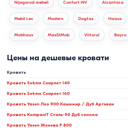
Nijegorod mebeli
Confort-NV
Alcantara
подвержены рассыханию и сколам. Это эталон экологичн
Металлические модели.
Изготавливаются на базе проф
Mebil Lev
Modern
Dogtas
Haaus
краской, выдерживает эксплуатационную нагрузку до 24
Мягкие (интерьерные) кровати.
Конструкция на базе 
Mobhaus
MaxDiMob
Viitorul
Bayro
и боковин используются мебельный велюр, шенилл и рог
экокожи обеспечивают абсолютную гипоаллергенность 
Цены на дешевые кровати
Стандарты размеров и нормы
Кровать
Чтобы кровать была удобной и не блокировала пространс
Кровать Sokme Скарлет 140
Размер спального места
Фактические габариты
Кровать Sokme Скарлет 160
(см)
(см)
Кровать Yasen Лео 900 Кашемир / Дуб Артизан
90×200
(Односпальная)
около 98×208
Кровать KompaniT Стиль-90 Дуб сонома
140×200
(Полуторная)
около 148×208
Кровать Yasen Женева P 800