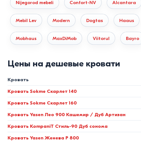
Nijegorod mebeli
Confort-NV
Alcantara
подвержены рассыханию и сколам. Это эталон экологичн
Металлические модели.
Изготавливаются на базе проф
Mebil Lev
Modern
Dogtas
Haaus
краской, выдерживает эксплуатационную нагрузку до 24
Мягкие (интерьерные) кровати.
Конструкция на базе 
Mobhaus
MaxDiMob
Viitorul
Bayro
и боковин используются мебельный велюр, шенилл и рог
экокожи обеспечивают абсолютную гипоаллергенность 
Цены на дешевые кровати
Стандарты размеров и нормы
Кровать
Чтобы кровать была удобной и не блокировала пространс
Кровать Sokme Скарлет 140
Размер спального места
Фактические габариты
Кровать Sokme Скарлет 160
(см)
(см)
Кровать Yasen Лео 900 Кашемир / Дуб Артизан
90×200
(Односпальная)
около 98×208
Кровать KompaniT Стиль-90 Дуб сонома
140×200
(Полуторная)
около 148×208
Кровать Yasen Женева P 800