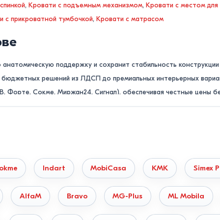
 спинкой
,
Кровати с подъемным механизмом
,
Кровати с местом для
и с прикроватной тумбочкой
,
Кровати с матрасом
ове
ю анатомическую поддержку и сохранит стабильность конструкции 
от бюджетных решений из ЛДСП до премиальных интерьерных вари
В, Форте, Сокме, Миржан24, Сигнал), обеспечивая честные цены б
чие модели на складе в Кишиневе?
нашим консультантам по телефону
022855379
или оставьте быстру
нут!
okme
Indart
MobiCasa
KMK
Simex P
материалам и типу конструкции
ямую зависят от свойств несущего каркаса:
AlfaM
Bravo
MG-Plus
ML Mobila
ся из натурального дуба, бука, ясеня или сосны. Обладают макси