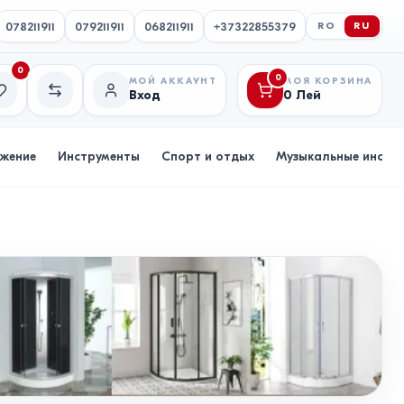
078211911
079211911
068211911
+37322855379
RO
RU
0
0
МОЙ АККАУНТ
МОЯ КОРЗИНА
Вход
0
Лей
исок желаний
Сравнение
бжение
Инструменты
Спорт и отдых
Музыкальные инстр