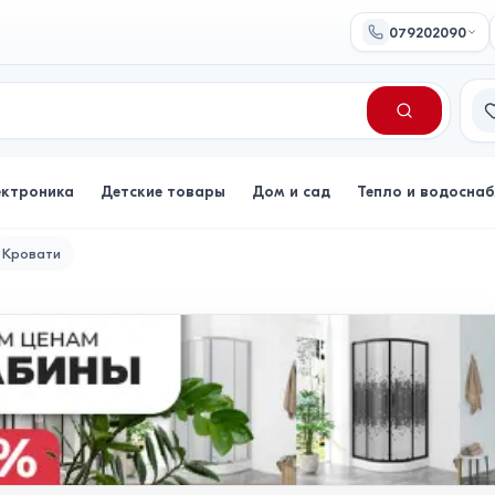
079202090
Сп
ектроника
Детские товары
Дом и сад
Тепло и водосна
Кровати