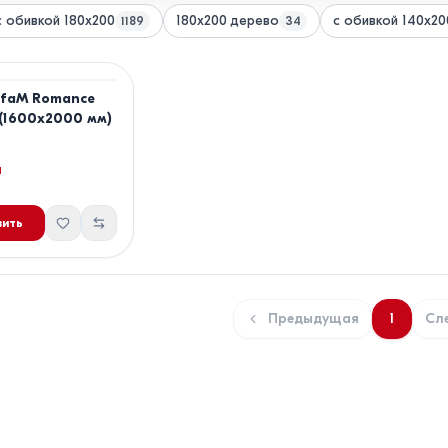
с обивкой 180x200
180x200 дерево
с обивкой 140x20
1189
34
lfaM Romance
(1600x2000 мм)
й
ить
Предыдущая
1
Сл