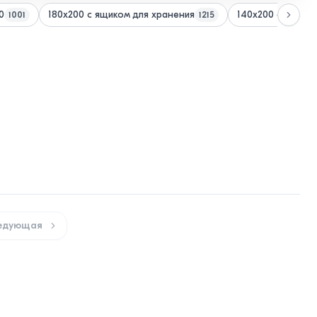
0
180x200 с ящиком для хранения
140x200 с ящико
1001
1215
едующая