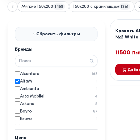
Мягкие 160x200
160x200 с хранилищем
1458
1361
Кровать A
Сбросить фильтры
№2 White 
Бренды
11500
Ле
Добав
Alcantara
168
AlfaM
1
Ambianta
1
Arta Mobilei
4
Askona
5
Bayro
87
Bravo
1
Clarity
22
Конфорт
1
Цена