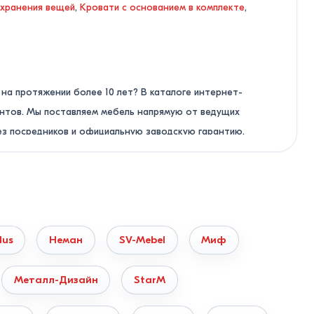
 хранения вещей
,
Кровати с основанием в комплекте
,
на протяжении более 10 лет? В каталоге интернет-
антов. Мы поставляем мебель напрямую от ведущих
ез посредников и официальную заводскую гарантию.
ю заявку на сайте. Мы подберем оптимальную модель по
lus
Неман
SV-Mebel
Миф
Металл-Дизайн
StarM
мальной плотностью, устойчивы к перепадам влажности, не