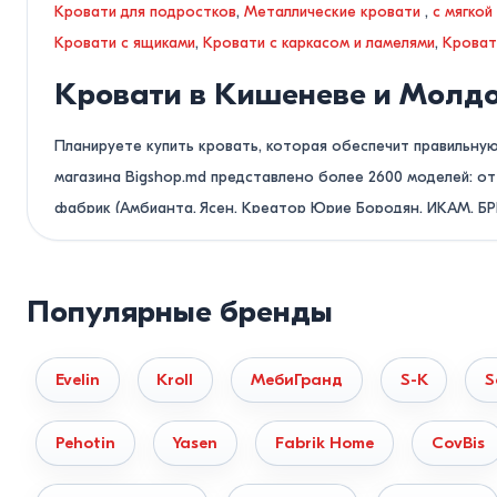
Кровати для подростков
,
Металлические кровати
,
с мягкой
Кровати с ящиками
,
Кровати с каркасом и ламелями
,
Кроват
Кровати в Кишеневе и Молд
Планируете купить кровать, которая обеспечит правильну
магазина Bigshop.md представлено более 2600 моделей: 
фабрик (Амбианта, Ясен, Креатор Юрие Бородян, ИКАМ, БР
Нужна помощь в подборе или хотите проверить нали
Популярные бренды
Не теряйте время на самостоятельный поиск. Позвоните 
вашим размерам и рассчитаем стоимость доставки за 10 ми
Evelin
Kroll
МебиГранд
S-K
S
Классификация кроватей по 
Долговечность мебели и ее устойчивость к нагрузкам напр
Pehotin
Yasen
Fabrik Home
CovBis
Деревянные кровати (Массив дерева).
Изготавливают