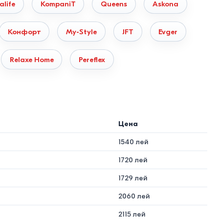
life
KompaniT
Queens
Askona
 Конструкция покрывается порошковой антикоррозийной
Конфорт
My-Style
JFT
Evger
и и скрипа.
обшитая износостойким текстилем. Для обивки изголовья
Relaxe Home
Pereflex
по тесту Мартиндейла (эффект «Антикоготь»). Модели из
Цена
площади помещения:
1540 лей
 и популярность в Молдове
1720 лей
1729 лей
й / Подросток. Высокий спрос для детских комнат.
2060 лей
двуспальная модель для малогабаритных квартир.
2115 лей