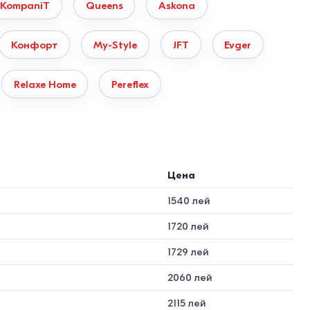
KompaniT
Queens
Askona
 Конструкция покрывается порошковой антикоррозийной
Конфорт
My-Style
JFT
Evger
и и скрипа.
обшитая износостойким текстилем. Для обивки изголовья
Relaxe Home
Pereflex
по тесту Мартиндейла (эффект «Антикоготь»). Модели из
Цена
площади помещения:
1540 лей
 и популярность в Молдове
1720 лей
1729 лей
й / Подросток. Высокий спрос для детских комнат.
2060 лей
двуспальная модель для малогабаритных квартир.
2115 лей