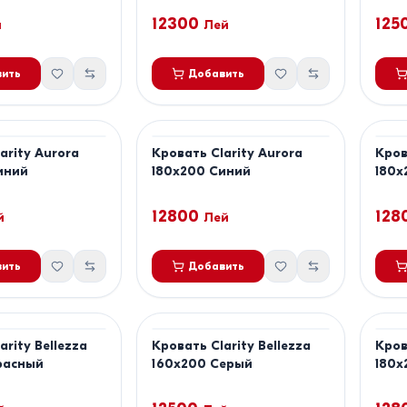
12300
125
й
Лей
ить
Добавить
arity Aurora
Кровать Clarity Aurora
Кров
иний
180x200 Синий
180x
12800
128
й
Лей
ить
Добавить
arity Bellezza
Кровать Clarity Bellezza
Кров
расный
160x200 Серый
180x