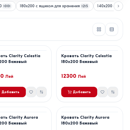
0
180x200 с ящиком для хранения
140x200 с ящико
1001
1215
ать Clarity Celestia
Кровать Clarity Celestia
200 Бежевый
180x200 Бежевый
00
12300
Лей
Лей
Добавить
Добавить
ать Clarity Aurora
Кровать Clarity Aurora
200 Бежевый
180x200 Бежевый