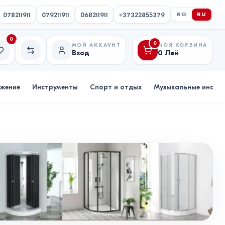
078211911
079211911
068211911
+37322855379
RO
RU
0
0
МОЙ АККАУНТ
МОЯ КОРЗИНА
Вход
0
Лей
исок желаний
Сравнение
бжение
Инструменты
Спорт и отдых
Музыкальные инстр