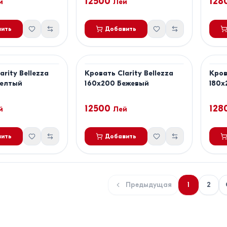
12500
128
й
Лей
ить
Добавить
arity Bellezza
Кровать Clarity Bellezza
Кров
Желтый
160x200 Бежевый
180x
12500
128
й
Лей
ить
Добавить
Предыдущая
1
2