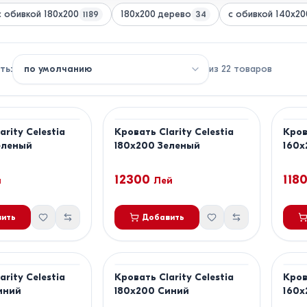
с обивкой 180x200
180x200 дерево
с обивкой 140x20
1189
34
ть
:
из
22
товаров
arity Celestia
Кровать Clarity Celestia
Кров
еленый
180x200 Зеленый
160x
12300
118
й
Лей
ить
Добавить
arity Celestia
Кровать Clarity Celestia
Кров
иний
180x200 Синий
160x