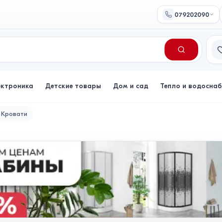
079202090
Сп
ектроника
Детские товары
Дом и сад
Тепло и водосна
Кровати