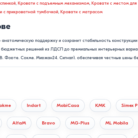
 спинкой
,
Кровати с подъемным механизмом
,
Кровати с местом для
и с прикроватной тумбочкой
,
Кровати с матрасом
ове
ю анатомическую поддержку и сохранит стабильность конструкции 
от бюджетных решений из ЛДСП до премиальных интерьерных вари
В, Форте, Сокме, Миржан24, Сигнал), обеспечивая честные цены б
чие модели на складе в Кишиневе?
нашим консультантам по телефону
022855379
или оставьте быстру
нут!
okme
Indart
MobiCasa
KMK
Simex P
материалам и типу конструкции
ямую зависят от свойств несущего каркаса:
AlfaM
Bravo
MG-Plus
ML Mobila
ся из натурального дуба, бука, ясеня или сосны. Обладают макси