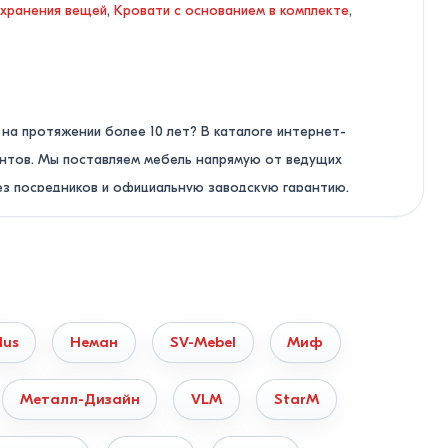
 хранения вещей
,
Кровати с основанием в комплекте
,
на протяжении более 10 лет? В каталоге интернет-
антов. Мы поставляем мебель напрямую от ведущих
ез посредников и официальную заводскую гарантию.
ю заявку на сайте. Мы подберем оптимальную модель по
lus
Неман
SV-Mebel
Миф
Металл-Дизайн
VLM
StarM
мальной плотностью, устойчивы к перепадам влажности, не