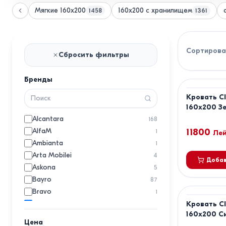
Мягкие 160x200
160x200 с хранилищем
1458
1361
Сортирова
Сбросить фильтры
Бренды
Кровать Cl
160x200 З
Alcantara
168
AlfaM
11800
1
Ле
Ambianta
1
Arta Mobilei
4
Добав
Askona
5
Bayro
87
Bravo
1
Clarity
Кровать Cl
22
160x200 С
Конфорт
1
Цена