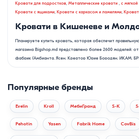
Кровати для подростков
,
Металлические кровати
,
с мягкой
Кровати с ящиками
,
Кровати с каркасом и ламелями
,
Кроват
Кровати в Кишеневе и Молд
Планируете купить кровать, которая обеспечит правильну
магазина Bigshop.md представлено более 2600 моделей: 
фабрик (Амбианта, Ясен, Креатор Юрие Бородян, ИКАМ, БР
Нужна помощь в подборе или хотите проверить нали
Популярные бренды
Не теряйте время на самостоятельный поиск. Позвоните 
вашим размерам и рассчитаем стоимость доставки за 10 ми
Evelin
Kroll
МебиГранд
S-K
S
Классификация кроватей по 
Долговечность мебели и ее устойчивость к нагрузкам напр
Pehotin
Yasen
Fabrik Home
CovBis
Деревянные кровати (Массив дерева).
Изготавливают