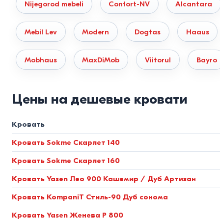
Nijegorod mebeli
Confort-NV
Alcantara
подвержены рассыханию и сколам. Это эталон экологичн
Металлические модели.
Изготавливаются на базе проф
Mebil Lev
Modern
Dogtas
Haaus
краской, выдерживает эксплуатационную нагрузку до 24
Мягкие (интерьерные) кровати.
Конструкция на базе 
Mobhaus
MaxDiMob
Viitorul
Bayro
и боковин используются мебельный велюр, шенилл и рог
экокожи обеспечивают абсолютную гипоаллергенность 
Цены на дешевые кровати
Стандарты размеров и нормы
Кровать
Чтобы кровать была удобной и не блокировала пространс
Кровать Sokme Скарлет 140
Размер спального места
Фактические габариты
Кровать Sokme Скарлет 160
(см)
(см)
Кровать Yasen Лео 900 Кашемир / Дуб Артизан
90×200
(Односпальная)
около 98×208
Кровать KompaniT Стиль-90 Дуб сонома
140×200
(Полуторная)
около 148×208
Кровать Yasen Женева P 800