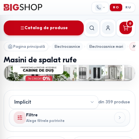
RO
RU
0
Catalog de produse
Căutare
Contul meu
Pagina principală
Electrocasnice
Electrocasnice mari
Mas
Masini de spalat rufe
din
359
produse
Filtre
Alege filtrele potrivite