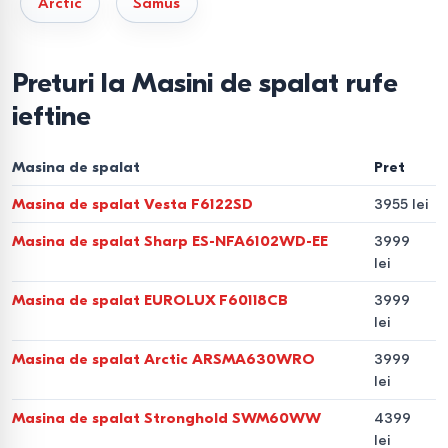
Mașini de spălat cu funcție de
Arctic
Samus
uscare
Modelele „2 în 1” combină spălarea și uscarea într-un singur
Preturi la Masini de spalat rufe
aparat. Sunt o soluție practică pentru apartamente fără
ieftine
balcon sau uscător separat, atunci când este important să
obțineți rufe uscate imediat după spălare.
Masina de spalat
Pret
De ce sunt importanți
Masina de spalat Vesta F6122SD
3955 lei
parametrii tehnici
Masina de spalat Sharp ES-NFA6102WD-EE
3999
lei
Capacitatea și viteza de
Masina de spalat EUROLUX F60118CB
3999
centrifugare
lei
Capacitatea indică cantitatea de rufe ce poate fi spălată
Masina de spalat Arctic ARSMA630WRO
3999
lei
într-un ciclu: 5–7 kg sunt suficiente pentru 1–2 persoane,
iar 8–10 kg sunt recomandate pentru familii. Viteza de
Masina de spalat Stronghold SWM60WW
4399
centrifugare (1200–1400 rotații/min) reduce umiditatea
lei