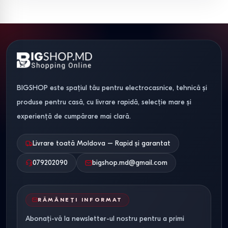
Siguranță și funcții suplimentare
Sistemele de protecție împotriva scurgerilor AquaStop,
funcția de abur pentru igienizarea rufelor, dozarea
automată a detergentului și controlul Wi-Fi fac utilizarea
mașinii de spălat mai sigură și mai comodă.
BIGSHOP este spațiul tău pentru electrocasnice, tehnică și
Cum alegi mașina de spălat
produse pentru casă, cu livrare rapidă, selecție mare și
potrivită
experiență de cumpărare mai clară.
Pentru apartamente mici
Livrare toată Moldova – Rapid și garantat
Dacă spațiul este limitat, alegeți modele înguste cu
079202090
bigshop.md@gmail.com
adâncime de aproximativ 45 cm sau mașini de spălat cu
încărcare verticală. Acestea se integrează ușor în băi mici
RĂMÂNEȚI INFORMAT
și nu necesită instalări complicate.
Abonați-vă la newsletter-ul nostru pentru a primi
Pentru familii