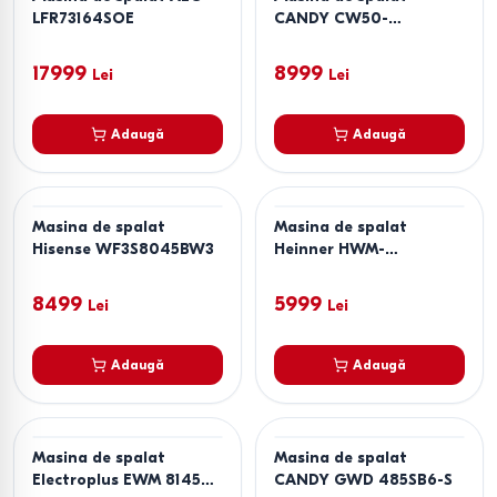
LFR73164SOE
CANDY CW50-
BP12307U1-S
17999
8999
Lei
Lei
Adaugă
Adaugă
Masina de spalat
Masina de spalat
Hisense WF3S8045BW3
Heinner HWM-
HMN7012IVSMA
8499
5999
Lei
Lei
Adaugă
Adaugă
Masina de spalat
Masina de spalat
Electroplus EWM 81450
CANDY GWD 485SB6-S