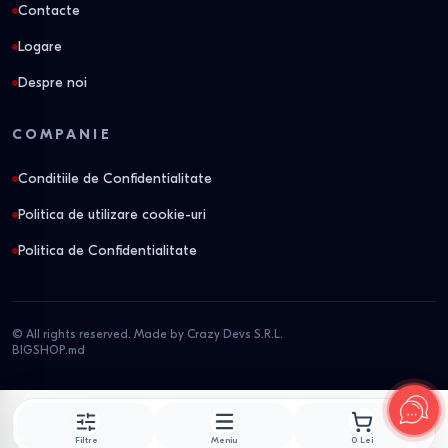
Contacte
achiziției
Logare
Toate mașinile de spălat din catalogul Bigshop sunt livrate
Despre noi
cu garanție oficială a producătorului și sunt proiectate
pentru utilizare îndelungată. Oferim livrare în Chișinău și în
COMPANIE
toată Moldova, precum și asistență la instalare și
Conditiile de Confidentialitate
consultanță la alegerea modelului.
Politica de utilizare cookie-uri
Opinia specialistului
Politica de Confidentialitate
Recomandarea specialistului Bigshop în
electrocasnice:
„La alegerea unei mașini de spălat
© All rights reserved. Made by Crazy Devs S.R.L.
recomandăm să țineți cont de condițiile reale de utilizare
BIGSHOP.md
— dimensiunea spațiului, frecvența spălării, nivelul de
zgomot și consumul de resurse. O alegere corectă asigură
confort, funcționare stabilă și economii vizibile pe termen
Filtre
Meniu
0
Lei