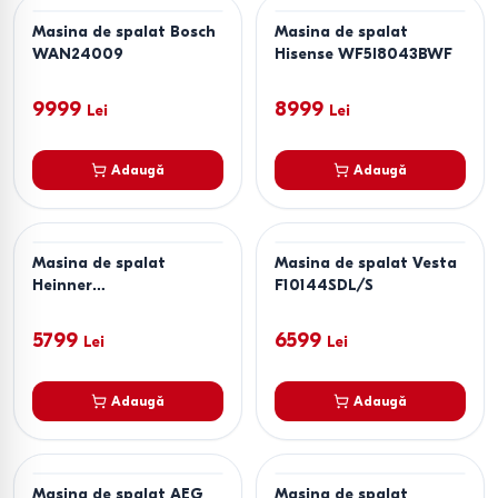
Masina de spalat Bosch
Masina de spalat
WAN24009
Hisense WF5I8043BWF
9999
8999
Lei
Lei
Adaugă
Adaugă
Masina de spalat
Masina de spalat Vesta
Heinner
F10144SDL/S
HWMVT2814KD+++
5799
6599
Lei
Lei
Adaugă
Adaugă
Masina de spalat AEG
Masina de spalat