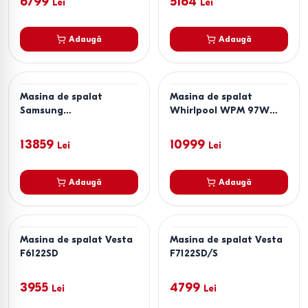
6799
5164
Lei
Lei
Adaugă
Adaugă
Masina de spalat
Masina de spalat
Samsung
Whirlpool WPM 97W
WD90DG6G94BBUA
ADS EE
13859
10999
Lei
Lei
Adaugă
Adaugă
Masina de spalat Vesta
Masina de spalat Vesta
F6122SD
F7122SD/S
3955
4799
Lei
Lei