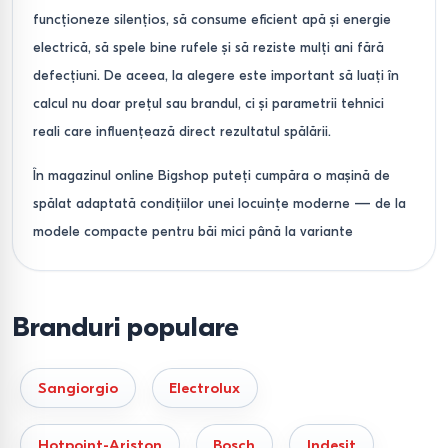
funcționeze silențios, să consume eficient apă și energie
electrică, să spele bine rufele și să reziste mulți ani fără
defecțiuni. De aceea, la alegere este important să luați în
calcul nu doar prețul sau brandul, ci și parametrii tehnici
reali care influențează direct rezultatul spălării.
În magazinul online Bigshop puteți cumpăra o mașină de
spălat adaptată condițiilor unei locuințe moderne — de la
modele compacte pentru băi mici până la variante
spațioase pentru familii numeroase. Toate mașinile de
spălat din catalog sunt concepute pentru utilizare zilnică,
beneficiază de garanție oficială și sunt livrate în Chișinău și
Branduri populare
în toată Moldova.
Ce tipuri de mașini de spălat
Sangiorgio
Electrolux
sunt disponibile
Hotpoint-Ariston
Bosch
Indesit