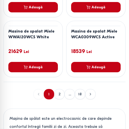
Adaugă
Adaugă
Masina de spalat Miele
Masina de spalat Miele
WWA120WCS White
WCA0309WCS Active
21629
18539
Lei
Lei
Adaugă
Adaugă
1
2
...
18
Mașina de spălat este un electrocasnic de care depinde
confortul întregii familii zi de zi. Aceasta trebuie să