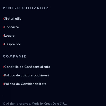
tipul de vase și gradul de murdărie, iar un nivel de zgomot
PENTRU UTILIZATORI
redus poate contribui la un mediu mai liniștit în casă.
Verifică și flexibilitatea spațiului interior pentru a te asigura
Sfaturi utile
că mașina poate acomoda diferite dimensiuni și tipuri de
Contacte
vase.
Logare
Pe Bigshop.md, găsești o selecție variată de mașini de
Despre noi
spălat vase incorporabile, fiecare adaptată pentru a se
potrivi diferitelor nevoi și stiluri de bucătărie. Indiferent de
COMPANIE
tipul preferat, vei găsi opțiuni care combină eficiența,
Conditiile de Confidentialitate
designul modern și funcționalitatea avansată.
Politica de utilizare cookie-uri
Politica de Confidentialitate
© All rights reserved. Made by Crazy Devs S.R.L.