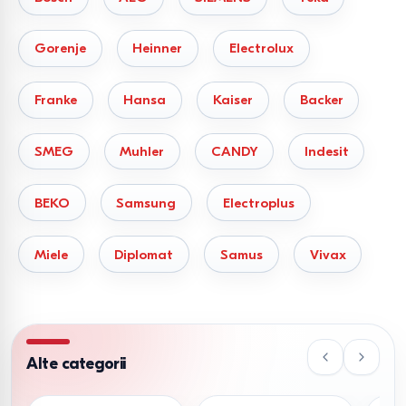
În ceea ce privește eficiența, multe modele sunt echipate
cu tehnologii avansate care ajută la optimizarea
Gorenje
Heinner
Electrolux
consumului de apă și energie, contribuind astfel la
reducerea costurilor de operare și la protejarea mediului.
Franke
Hansa
Kaiser
Backer
Aceste funcții nu doar că fac ca spălarea vaselor să fie
mai economică, dar asigură și o curățare eficientă și
SMEG
Muhler
CANDY
Indesit
uniformă.
BEKO
Samsung
Electroplus
Un alt avantaj important al mașinilor de spălat vase
incorporabile este capacitatea mare pe care o oferă.
Miele
Diplomat
Samus
Vivax
Aceste aparate sunt ideale pentru familii numeroase sau
pentru cei care gătesc frecvent, deoarece designul lor
interior inteligent permite o încărcare eficientă a vaselor,
maximizând spațiul disponibil. Acest aspect face ca
Alte categorii
spălarea vaselor să fie mai convenabilă și mai puțin
consumatoare de timp.