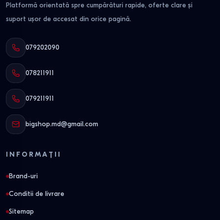
Platformă orientată spre cumpărături rapide, oferte clare și
capacitatea sunt factori cheie. Asigură-te că mașina se
suport ușor de accesat din orice pagină.
potrivește în spațiul disponibil din bucătărie și că are
suficientă capacitate pentru nevoile tale. O capacitate
079202090
mai mare este ideală pentru familiile numeroase sau
pentru cei care gătesc frecvent, în timp ce un model mai
078211911
compact poate fi potrivit pentru spații mai mici.
Un alt aspect important este eficiența energetică.
079211911
Mașinile de spălat vase sunt disponibile în diferite clase de
bigshop.md@gmail.com
eficiență energetică, iar alegerea unui model cu o clasă de
eficiență ridicată poate contribui la reducerea costurilor
de energie și la protejarea mediului.
INFORMAȚII
Caracteristicile suplimentare, cum ar fi programele de
Brand-uri
spălare, nivelul de zgomot și opțiunile de personalizare a
Conditii de livrare
spațiului interior, sunt, de asemenea, importante.
Sitemap
Programele variate permit adaptarea spălării în funcție de