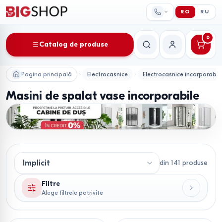
RO
RU
0
Catalog de produse
Căutare
Contul meu
Pagina principală
Electrocasnice
Electrocasnice incorporabil
Masini de spalat vase incorporabile
din
141
produse
Filtre
Alege filtrele potrivite