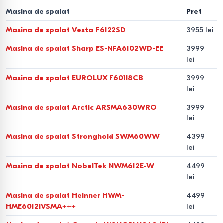
obțineți rufe uscate imediat după spălare.
Masina de spalat
Pret
De ce sunt importanți
Masina de spalat Vesta F6122SD
3955 lei
parametrii tehnici
Masina de spalat Sharp ES-NFA6102WD-EE
3999
lei
Capacitatea și viteza de
Masina de spalat EUROLUX F60118CB
3999
centrifugare
lei
Capacitatea indică cantitatea de rufe ce poate fi spălată
Masina de spalat Arctic ARSMA630WRO
3999
lei
într-un ciclu: 5–7 kg sunt suficiente pentru 1–2 persoane,
iar 8–10 kg sunt recomandate pentru familii. Viteza de
Masina de spalat Stronghold SWM60WW
4399
centrifugare (1200–1400 rotații/min) reduce umiditatea
lei
reziduală și scurtează timpul de uscare.
Masina de spalat NobelTek NWM612E-W
4499
lei
Nivelul de zgomot și confortul
Masina de spalat Heinner HWM-
4499
Într-un apartament este important ca mașina de spălat să
HME6012IVSMA+++
lei
funcționeze silențios. Modelele moderne cu motor