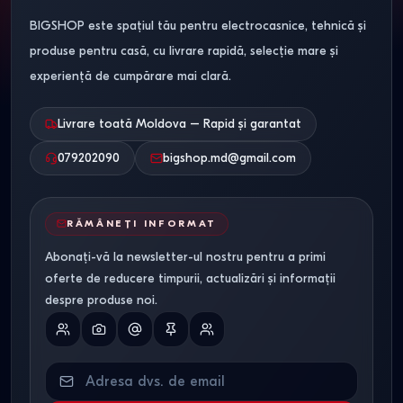
BIGSHOP este spațiul tău pentru electrocasnice, tehnică și
Cum alegi mașina de spălat
produse pentru casă, cu livrare rapidă, selecție mare și
potrivită
experiență de cumpărare mai clară.
Pentru apartamente mici
Livrare toată Moldova – Rapid și garantat
Dacă spațiul este limitat, alegeți modele înguste cu
079202090
bigshop.md@gmail.com
adâncime de aproximativ 45 cm sau mașini de spălat cu
încărcare verticală. Acestea se integrează ușor în băi mici
RĂMÂNEȚI INFORMAT
și nu necesită instalări complicate.
Abonați-vă la newsletter-ul nostru pentru a primi
Pentru familii
oferte de reducere timpurii, actualizări și informații
despre produse noi.
Pentru spălări regulate sunt recomandate mașinile cu
capacitate de minimum 8 kg, viteză mare de centrifugare
și programe variate — pentru bumbac, țesături delicate,
spălare rapidă și haine pentru copii.