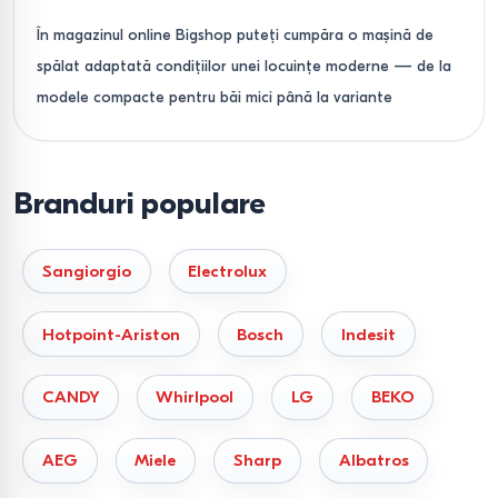
În magazinul online Bigshop puteți cumpăra o mașină de
spălat adaptată condițiilor unei locuințe moderne — de la
modele compacte pentru băi mici până la variante
spațioase pentru familii numeroase. Toate mașinile de
spălat din catalog sunt concepute pentru utilizare zilnică,
beneficiază de garanție oficială și sunt livrate în Chișinău și
Branduri populare
în toată Moldova.
Ce tipuri de mașini de spălat
Sangiorgio
Electrolux
sunt disponibile
Hotpoint-Ariston
Bosch
Indesit
Mașini de spălat cu încărcare
frontală
CANDY
Whirlpool
LG
BEKO
Încărcarea frontală este cea mai răspândită opțiune.
AEG
Miele
Sharp
Albatros
Aceste mașini de spălat oferă o capacitate mare (6–10