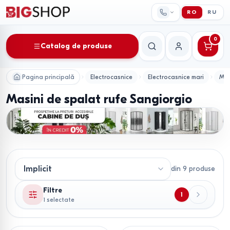
RO
RU
0
Catalog de produse
Căutare
Contul meu
Pagina principală
Electrocasnice
Electrocasnice mari
Mas
Masini de spalat rufe Sangiorgio
din
9
produse
Filtre
1
1 selectate