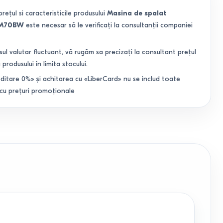
prețul si caracteristicile produsului
Masina de spalat
WM70BW
este necesar să le verificați la consultanții companiei
sul valutar fluctuant, vă rugăm sa precizați la consultant prețul
 produsului în limita stocului.
ditare 0%» și achitarea cu «LiberCard» nu se includ toate
 cu prețuri promoționale