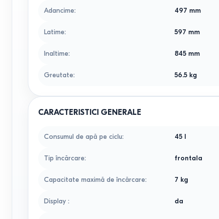
Adancime
:
497 mm
Latime
:
597 mm
Inaltime
:
845 mm
Greutate
:
56.5 kg
CARACTERISTICI GENERALE
Consumul de apă pe ciclu
:
45 l
Tip încărcare
:
frontala
Capacitate maximă de încărcare
:
7 kg
Display
:
da