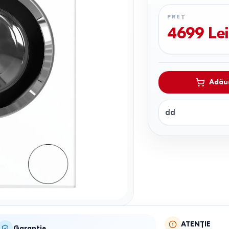
PREȚ
4699
Lei
Adăug
dd
ATENȚIE
Garanție