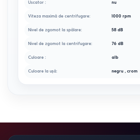
Uscator
:
nu
Viteza maximă de centrifugare
:
1000 rpm
Nivel de zgomot la spălare
:
58 dB
Nivel de zgomot la centrifugare
:
76 dB
Culoare
:
alb
Culoare la uşă
:
negru
,
crom