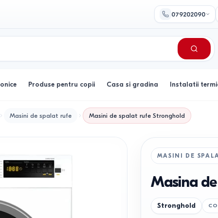
079202090
ronice
Produse pentru copii
Casa si gradina
Instalatii termi
Masini de spalat rufe
Masini de spalat rufe
Stronghold
MASINI DE SPAL
Masina de
Stronghold
CO