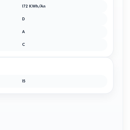
172 KWh/An
D
A
C
15