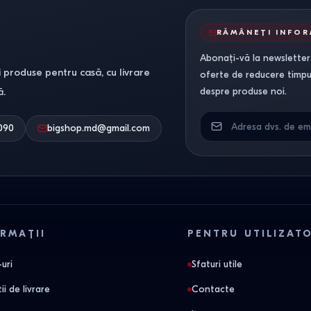
RĂMÂNEȚI INFO
Abonați-vă la newsletter-
 produse pentru casă, cu livrare
oferte de reducere timpuri
ă.
despre produse noi.
090
bigshop.md@gmail.com
RMAȚII
PENTRU UTILIZAT
uri
Sfaturi utile
ii de livrare
Contacte