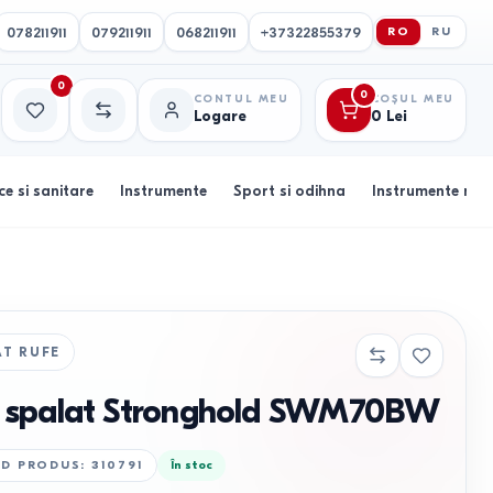
078211911
079211911
068211911
+37322855379
RO
RU
0
0
CONTUL MEU
COȘUL MEU
Logare
0
Lei
Favorite
Comparație
ce si sanitare
Instrumente
Sport si odihna
Instrumente muz
AT RUFE
 spalat Stronghold SWM70BW
D PRODUS
:
310791
În stoc