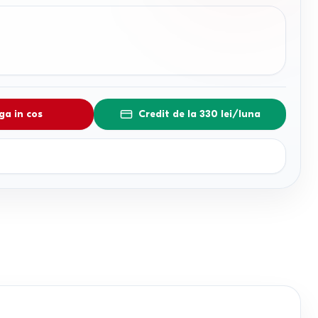
a in cos
Credit de la 330 lei/luna