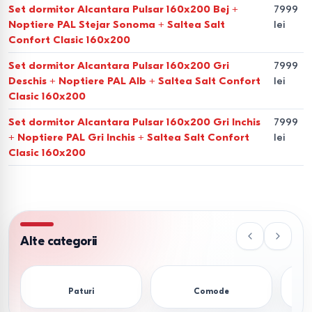
PAL.
O alegere practică și accesibilă pentru majoritatea
Set dormitor Alcantara Pulsar 160x200 Bej +
7999
Noptiere PAL Stejar Sonoma + Saltea Salt
lei
seturilor de dormitor.
Confort Clasic 160x200
MDF.
Rezistență ridicată la uzură și umiditate, oferind
Set dormitor Alcantara Pulsar 160x200 Gri
7999
posibilitatea de frezare a formelor complexe.
Deschis + Noptiere PAL Alb + Saltea Salt Confort
lei
Clasic 160x200
Lemn masiv.
O alegere premium (stejar, fag) pentru cei
Set dormitor Alcantara Pulsar 160x200 Gri Inchis
7999
care apreciază durabilitatea și ecologia.
+ Noptiere PAL Gri Inchis + Saltea Salt Confort
lei
Clasic 160x200
Finisaje.
Învelișuri mate și lucioase, nuanțe populare
precum „Stejar sonoma”, „Wenge”, „Alb lucios” și „Antracit”.
De ce să alegeți achiziția unui
dormitor la Bigshop.md?
Alte categorii
Atunci când aleg locul pentru cumpărarea mobilierului în
Chișinău sau în alte regiuni ale Moldovei, clienții au
Paturi
Comode
încredere în noi datorită transparenței condițiilor: