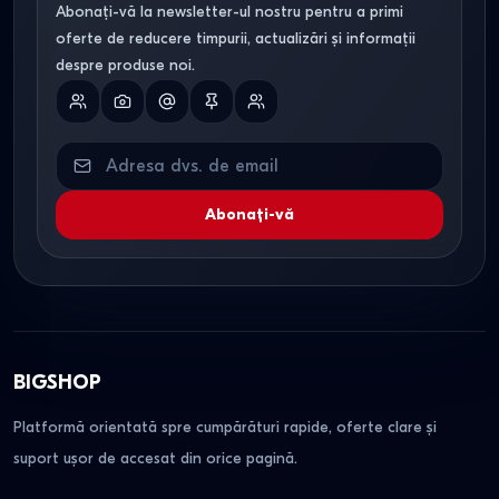
Abonați-vă la newsletter-ul nostru pentru a primi
Cea mai populară dimensiune este 160x200 cm. Acesta
oferte de reducere timpurii, actualizări și informații
este standardul optim pentru somnul confortabil a două
despre produse noi.
persoane.
Cum pot achiziționa mobilier în
credit?
Adăugați produsul în coș, selectați metoda de plată „În
Abonați-vă
credit” și completați cererea. Managerul nostru vă va
contacta pentru detalii. Aveți nevoie doar de buletin.
Aveți mobilier în stoc?
Majoritatea modelelor populare de seturi se află în
BIGSHOP
depozitul din Chișinău și sunt gata pentru livrare în termen
Platformă orientată spre cumpărături rapide, oferte clare și
de 2–4 zile.
suport ușor de accesat din orice pagină.