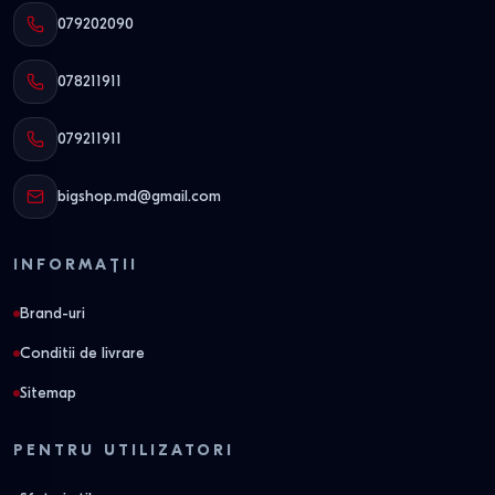
079202090
078211911
079211911
bigshop.md@gmail.com
INFORMAȚII
Brand-uri
Conditii de livrare
Sitemap
PENTRU UTILIZATORI