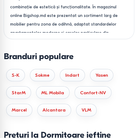
combinație de estetică și funcționalitate. În magazinul
online Bigshop.md este prezentat un sortiment larg de
mobilier pentru zona de odihnă, adaptat standardelor
apartamentelor moderne și caselor particulare din
Moldova. Oferim atât seturi gata pregătite, cât și sisteme
modulare care vă permit să creați interiorul visat, ținând
Branduri populare
cont de parametrii dumneavoastră individuali.
Alegerea setului de dormitor
S-K
Sokme
Indart
Yasen
— din ce se compune
confortul?
StarM
ML Mobila
Confort-NV
Pentru ca mobilierul să servească mult timp și să fie
Marcel
Alcantara
VLM
confortabil, este important să aveți în vedere ierarhia
componentelor dormitorului:
Preturi la Dormitoare ieftine