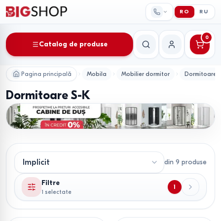
RO
RU
0
Catalog de produse
Căutare
Contul meu
Pagina principală
Mobila
Mobilier dormitor
Dormitoare
Dormitoare S-K
din
9
produse
Filtre
1
1 selectate