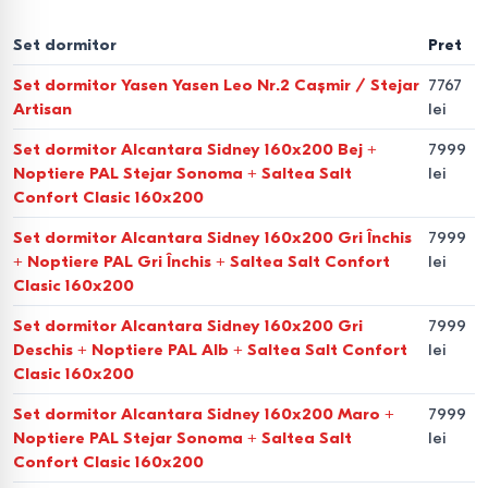
Paturile.
Elementul central. Sunt disponibile modele cu
lamele ortopedice, mecanisme de ridicare și tăblii tapițate
Set dormitor
Pret
(piele eco, velur). Dimensiuni populare: 160x200 cm,
Set dormitor Yasen Yasen Leo Nr.2 Cașmir / Stejar
7767
140x200 cm și 180x200 cm.
Artisan
lei
Sistemele de depozitare.
Dulapuri-cupe încăpătoare,
Set dormitor Alcantara Sidney 160x200 Bej +
7999
dulapuri de colț, comode și noptiere.
Noptiere PAL Stejar Sonoma + Saltea Salt
lei
Confort Clasic 160x200
Module suplimentare.
Mese de toaletă cu oglinzi, pufuri
Set dormitor Alcantara Sidney 160x200 Gri Închis
7999
și rafturi de perete pentru decor.
+ Noptiere PAL Gri Închis + Saltea Salt Confort
lei
Clasic 160x200
Aspecte tehnice — materiale
Set dormitor Alcantara Sidney 160x200 Gri
7999
și calitate
Deschis + Noptiere PAL Alb + Saltea Salt Confort
lei
Clasic 160x200
Selectăm cu atenție producătorii (de exemplu,
Ambianta,
Set dormitor Alcantara Sidney 160x200 Maro +
7999
Confort
etc.), bazându-ne pe calitatea materialelor
Noptiere PAL Stejar Sonoma + Saltea Salt
lei
utilizate:
Confort Clasic 160x200