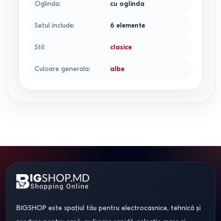
Oglinda
:
cu oglinda
Setul include
:
6 elemente
Stil
:
clasice
Culoare generala
:
albe
BIGSHOP este spațiul tău pentru electrocasnice, tehnică și