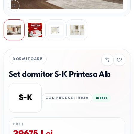
DORMITOARE
Set dormitor S-K Printesa Alb
COD PRODUS
:
16836
În stoc
PREȚ
39675
Lei