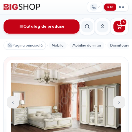
RO
RU
0
Catalog de produse
Căutare
Contul meu
Pagina principală
Mobila
Mobilier dormitor
Dormitoare