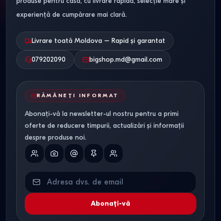
produse pentru casă, cu livrare rapidă, selecție mare și
experiență de cumpărare mai clară.
Livrare toată Moldova – Rapid și garantat
079202090
bigshop.md@gmail.com
RĂMÂNEȚI INFORMAT
Abonați-vă la newsletter-ul nostru pentru a primi
oferte de reducere timpurii, actualizări și informații
despre produse noi.
Abonați-vă