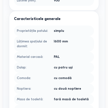
Latime (mm)
:
950
Caracteristicele generale
Proprietățile patului
:
simplu
Lățimea spațiului de
1600 mm
dormit
:
Material carcasă
:
PAL
Dulap
:
cu patru uși
Comoda
:
cu comodă
Noptiera
:
cu două noptiere
Masa de toaletă
:
fară masă de toaletă