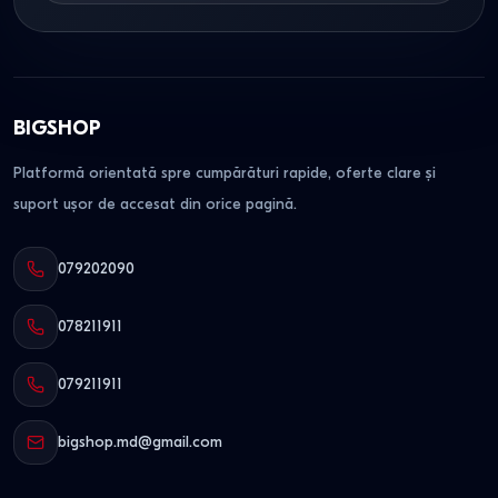
BIGSHOP
Platformă orientată spre cumpărături rapide, oferte clare și
suport ușor de accesat din orice pagină.
079202090
078211911
079211911
bigshop.md@gmail.com