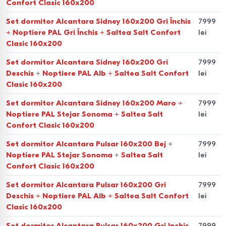
Confort Clasic 160x200
Module suplimentare.
Mese de toaletă cu oglinzi, pufuri
Set dormitor Alcantara Sidney 160x200 Gri Închis
7999
și rafturi de perete pentru decor.
+ Noptiere PAL Gri Închis + Saltea Salt Confort
lei
Clasic 160x200
Aspecte tehnice — materiale
Set dormitor Alcantara Sidney 160x200 Gri
7999
și calitate
Deschis + Noptiere PAL Alb + Saltea Salt Confort
lei
Clasic 160x200
Selectăm cu atenție producătorii (de exemplu,
Ambianta,
Set dormitor Alcantara Sidney 160x200 Maro +
7999
Confort
etc.), bazându-ne pe calitatea materialelor
Noptiere PAL Stejar Sonoma + Saltea Salt
lei
utilizate:
Confort Clasic 160x200
PAL.
O alegere practică și accesibilă pentru majoritatea
Set dormitor Alcantara Pulsar 160x200 Bej +
7999
Noptiere PAL Stejar Sonoma + Saltea Salt
lei
seturilor de dormitor.
Confort Clasic 160x200
MDF.
Rezistență ridicată la uzură și umiditate, oferind
Set dormitor Alcantara Pulsar 160x200 Gri
7999
posibilitatea de frezare a formelor complexe.
Deschis + Noptiere PAL Alb + Saltea Salt Confort
lei
Clasic 160x200
Lemn masiv.
O alegere premium (stejar, fag) pentru cei
Set dormitor Alcantara Pulsar 160x200 Gri Inchis
7999