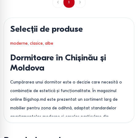
1
Selecții de produse
moderne
,
clasice
,
albe
Dormitoare în Chișinău și
Moldova
Cumpărarea unui dormitor este o decizie care necesită o
combinație de estetică și funcționalitate. În magazinul
online Bigshop.md este prezentat un sortiment larg de
mobilier pentru zona de odihnă, adaptat standardelor
apartamentelor moderne și caselor particulare din
Moldova. Oferim atât seturi gata pregătite, cât și sisteme
modulare care vă permit să creați interiorul visat, ținând