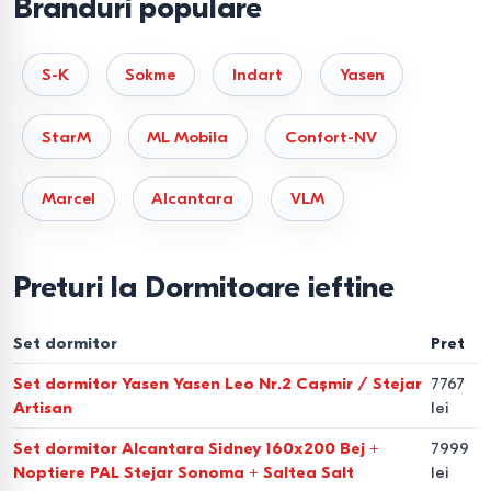
Branduri populare
cont de parametrii dumneavoastră individuali.
Alegerea setului de dormitor
S-K
Sokme
Indart
Yasen
— din ce se compune
confortul?
StarM
ML Mobila
Confort-NV
Pentru ca mobilierul să servească mult timp și să fie
Marcel
Alcantara
VLM
confortabil, este important să aveți în vedere ierarhia
componentelor dormitorului:
Preturi la Dormitoare ieftine
Paturile.
Elementul central. Sunt disponibile modele cu
lamele ortopedice, mecanisme de ridicare și tăblii tapițate
Set dormitor
Pret
(piele eco, velur). Dimensiuni populare: 160x200 cm,
Set dormitor Yasen Yasen Leo Nr.2 Cașmir / Stejar
7767
140x200 cm și 180x200 cm.
Artisan
lei
Sistemele de depozitare.
Dulapuri-cupe încăpătoare,
Set dormitor Alcantara Sidney 160x200 Bej +
7999
dulapuri de colț, comode și noptiere.
Noptiere PAL Stejar Sonoma + Saltea Salt
lei