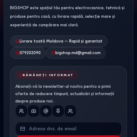
cu garanția producătorului.
BIGSHOP este spațiul tău pentru electrocasnice, tehnică și
produse pentru casă, cu livrare rapidă, selecție mare și
Preț.
Livrările directe de la producători ne permit să
experiență de cumpărare mai clară.
menținem un cost competitiv pentru dormitoare din orice
segment — de la economic la premium.
Livrare toată Moldova – Rapid și garantat
Întrebări frecvente
079202090
bigshop.md@gmail.com
Ce dimensiuni de paturi sunt cele
mai solicitate în Moldova?
RĂMÂNEȚI INFORMAT
Abonați-vă la newsletter-ul nostru pentru a primi
Cea mai populară dimensiune este 160x200 cm. Acesta
oferte de reducere timpurii, actualizări și informații
este standardul optim pentru somnul confortabil a două
despre produse noi.
persoane.
Cum pot achiziționa mobilier în
credit?