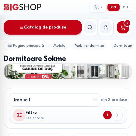
RO
RU
0
Catalog de produse
Căutare
Contul meu
Pagina principală
Mobila
Mobilier dormitor
Dormitoare
Dormitoare Sokme
din
3
produse
Filtre
1
1 selectate