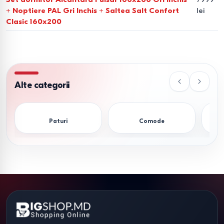
care apreciază durabilitatea și ecologia.
+ Noptiere PAL Gri Inchis + Saltea Salt Confort
lei
Clasic 160x200
Finisaje.
Învelișuri mate și lucioase, nuanțe populare
precum „Stejar sonoma”, „Wenge”, „Alb lucios” și „Antracit”.
De ce să alegeți achiziția unui
dormitor la Bigshop.md?
Alte categorii
Atunci când aleg locul pentru cumpărarea mobilierului în
Chișinău sau în alte regiuni ale Moldovei, clienții au
Paturi
Comode
încredere în noi datorită transparenței condițiilor:
Rate și credit.
Perfectare în 15 minute doar cu buletinul
de identitate. Sunt disponibile programe cu 0% dobândă.
Geografia livrării.
Livrare operativă în Chișinău, Bălți,
Cahul, Comrat și în toată țara.
Service.
Asamblare profesională a mobilierului la domiciliu,