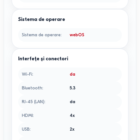
Sistema de operare
Sistema de operare
:
webOS
Interfețe și conectori
Wi-Fi
:
da
Bluetooth
:
5.3
RJ-45 (LAN)
:
da
HDMI
:
4x
USB
:
2x