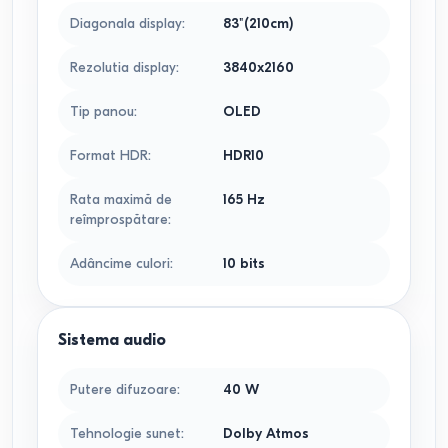
Diagonala display
:
83"(210cm)
Rezolutia display
:
3840x2160
Tip panou
:
OLED
Format HDR
:
HDR10
Rata maximă de
165
Hz
reîmprospătare
:
Adâncime culori
:
10 bits
Sistema audio
Putere difuzoare
:
40
W
Tehnologie sunet
:
Dolby Atmos