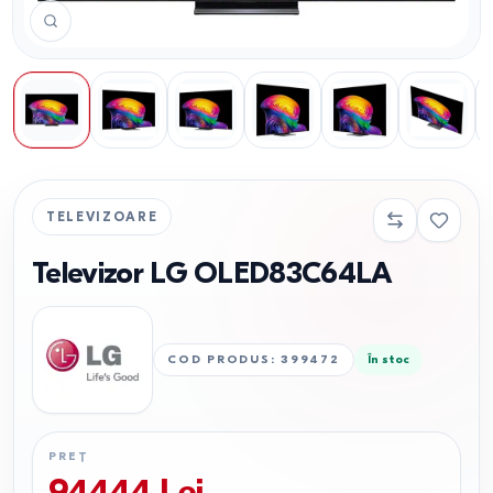
TELEVIZOARE
Televizor LG OLED83C64LA
COD PRODUS
:
399472
În stoc
PREȚ
94444
Lei