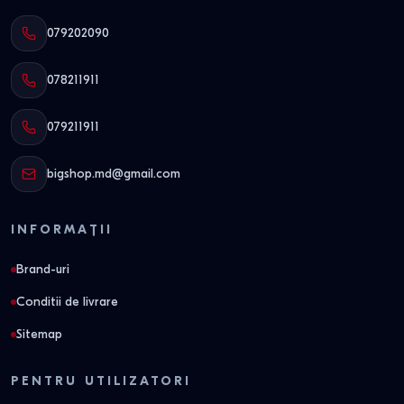
079202090
078211911
079211911
bigshop.md@gmail.com
INFORMAȚII
Brand-uri
Conditii de livrare
Sitemap
PENTRU UTILIZATORI