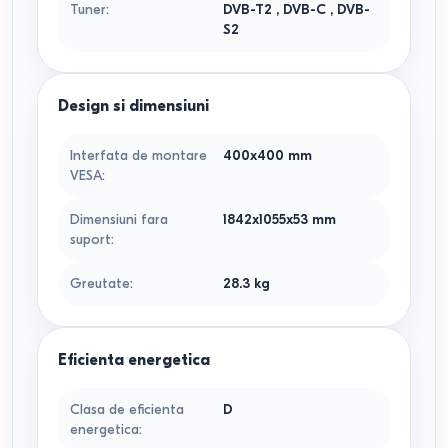
Tuner
:
DVB-T2
,
DVB-C
,
DVB-
S2
Design si dimensiuni
Interfata de montare
400x400
mm
VESA
:
Dimensiuni fara
1842x1055x53
mm
suport
:
Greutate
:
28.3
kg
Eficienta energetica
Clasa de eficienta
D
energetica
: