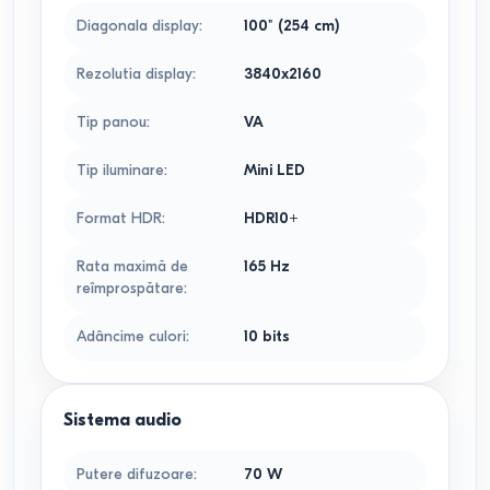
Diagonala display
:
100" (254 cm)
Rezolutia display
:
3840x2160
Tip panou
:
VA
Tip iluminare
:
Mini LED
Format HDR
:
HDR10+
Rata maximă de
165
Hz
reîmprospătare
:
Adâncime culori
:
10 bits
Sistema audio
Putere difuzoare
:
70
W