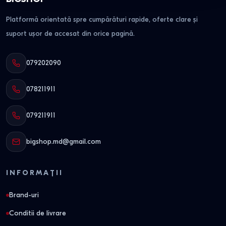
Platformă orientată spre cumpărături rapide, oferte clare și
suport ușor de accesat din orice pagină.
079202090
078211911
079211911
bigshop.md@gmail.com
INFORMAȚII
Brand-uri
Conditii de livrare