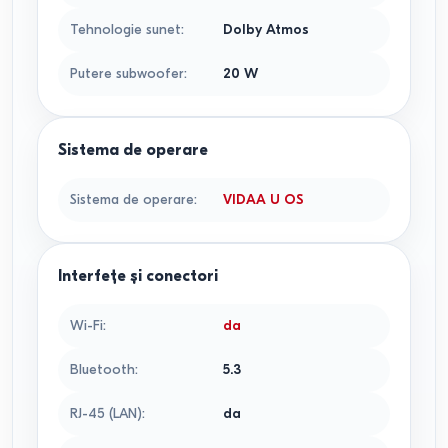
Tehnologie sunet
:
Dolby Atmos
Putere subwoofer
:
20
W
Sistema de operare
Sistema de operare
:
VIDAA U OS
Interfețe și conectori
Wi-Fi
:
da
Bluetooth
:
5.3
RJ-45 (LAN)
:
da