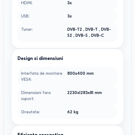
HDMI
:
3x
USB
:
3x
Tuner
:
DVB-T2
,
DVB-T
,
DVB-
S2
,
DVB-S
,
DVB-C
Design si dimensiuni
Interfata de montare
800x400
mm
VESA
:
Dimensiuni fara
2230x1283x81
mm
suport
:
Greutate
:
62
kg