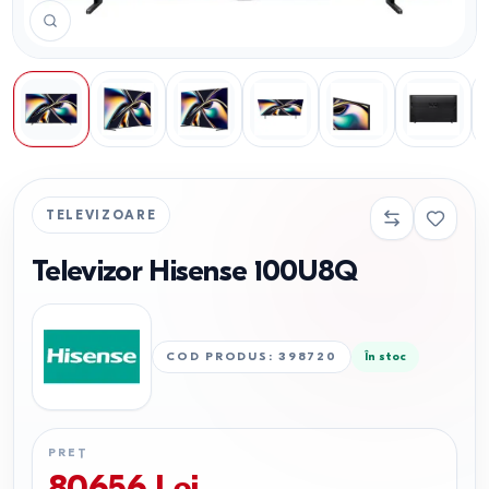
TELEVIZOARE
Televizor Hisense 100U8Q
COD PRODUS
:
398720
În stoc
PREȚ
80656
Lei