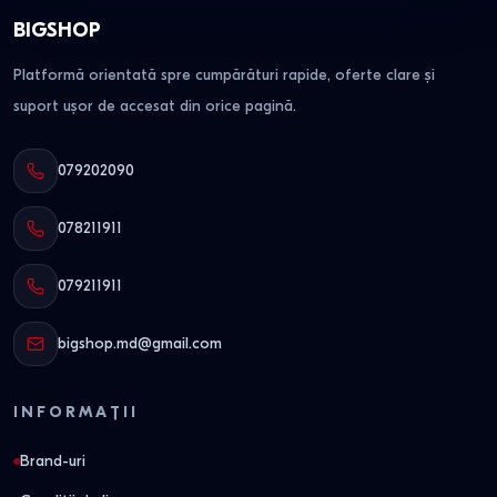
BIGSHOP
Platformă orientată spre cumpărături rapide, oferte clare și
suport ușor de accesat din orice pagină.
079202090
078211911
079211911
bigshop.md@gmail.com
INFORMAȚII
Brand-uri