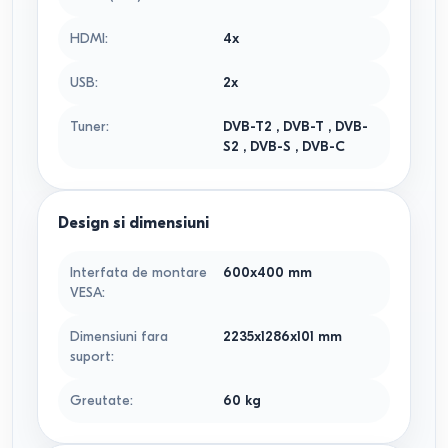
HDMI
:
4x
USB
:
2x
Tuner
:
DVB-T2
,
DVB-T
,
DVB-
S2
,
DVB-S
,
DVB-C
Design si dimensiuni
Interfata de montare
600x400
mm
VESA
:
Dimensiuni fara
2235x1286x101
mm
suport
:
Greutate
:
60
kg