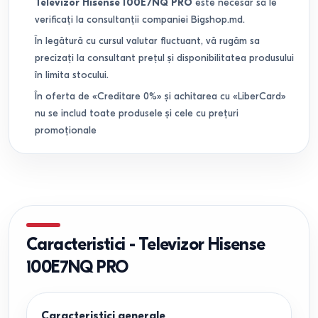
Televizor Hisense 100E7NQ PRO
este necesar să le
verificați la consultanții companiei Bigshop.md.
În legătură cu cursul valutar fluctuant, vă rugăm sa
precizați la consultant prețul și disponibilitatea produsului
în limita stocului.
În oferta de «Creditare 0%» și achitarea cu «LiberCard»
nu se includ toate produsele și cele cu prețuri
promoționale
Caracteristici
-
Televizor Hisense
100E7NQ PRO
Caracteristici generale