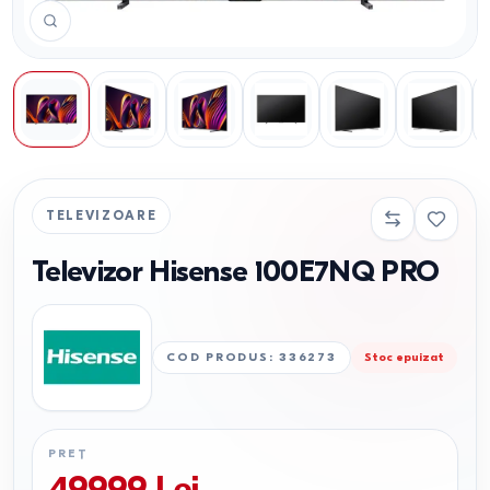
TELEVIZOARE
Televizor Hisense 100E7NQ PRO
COD PRODUS
:
336273
Stoc epuizat
PREȚ
49999
Lei