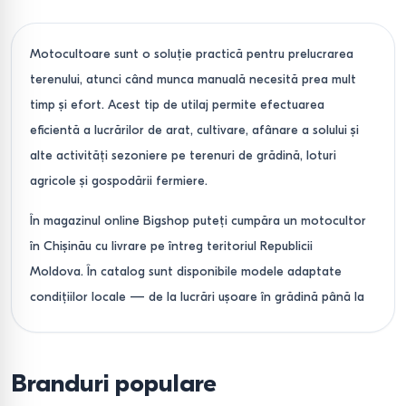
Motocultoare sunt o soluție practică pentru prelucrarea
terenului, atunci când munca manuală necesită prea mult
timp și efort. Acest tip de utilaj permite efectuarea
eficientă a lucrărilor de arat, cultivare, afânare a solului și
alte activități sezoniere pe terenuri de grădină, loturi
agricole și gospodării fermiere.
În magazinul online Bigshop puteți cumpăra un motocultor
în Chișinău cu livrare pe întreg teritoriul Republicii
Moldova. În catalog sunt disponibile modele adaptate
condițiilor locale — de la lucrări ușoare în grădină până la
prelucrarea intensivă a cernoziomului compact.
Cum să alegeți motocultorul
Branduri populare
potrivit pentru condițiile din