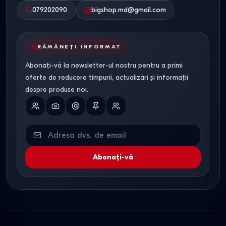
Parametru
Motocultor
Motocultor
Cultivator
079202090
bigshop.md@gmail.com
pe benzină
diesel
electric
Putere
4–7 CP
8–12 CP
până la 3
RĂMÂNEȚI INFORMAT
CP
Abonați-vă la newsletter-ul nostru pentru a primi
Tip sol
Ușor și
Greu, sol
Ușor
oferte de reducere timpurii, actualizări și informații
mediu
virgin
despre produse noi.
Suprafața
până la 20
20 ari și
până la 6
terenului
ari
peste
ari
Greutate
Mediu —
Mare —
Minimă
Abonați-vă
ușor de
stabilizează
controlat
adâncimea
Echipamente
Da
Da, gamă
Limitat
atașabile
extinsă