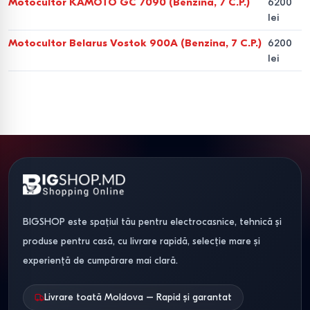
Motocultor KAMOTO GC 7090 (Benzina, 7 C.P.)
6200
Motocultoare pe benzină
lei
Motoblocurile pe benzină sunt potrivite pentru
Motocultor Belarus Vostok 900A (Benzina, 7 C.P.)
6200
lei
majoritatea gospodăriilor. Acestea pornesc ușor, nu
necesită întreținere complicată și fac față cu succes
solurilor ușoare și medii.
Motocultoare diesel
Motoblocurile diesel sunt alese pentru utilizare intensivă.
Datorită cuplului ridicat și greutății mai mari, acestea
mențin adâncimea de lucru și sunt potrivite pentru soluri
grele și terenuri virgine.
BIGSHOP este spațiul tău pentru electrocasnice, tehnică și
produse pentru casă, cu livrare rapidă, selecție mare și
Comparație între utilaje după
experiență de cumpărare mai clară.
parametrii principali
Livrare toată Moldova – Rapid și garantat