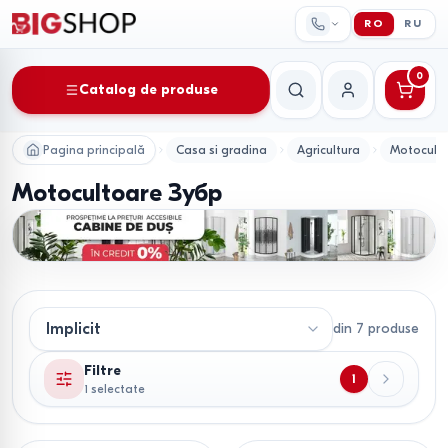
RO
RU
0
Catalog de produse
Căutare
Contul meu
Pagina principală
Casa si gradina
Agricultura
Motocult
Motocultoare Зубр
din
7
produse
Filtre
1
1 selectate