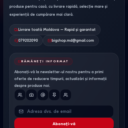
produse pentru casă, cu livrare rapidă, selecție mare și
Comparație între utilaje după
experiență de cumpărare mai clară.
parametrii principali
Livrare toată Moldova – Rapid și garantat
Parametru
Motocultor
Motocultor
Cultivator
079202090
bigshop.md@gmail.com
pe benzină
diesel
electric
Putere
4–7 CP
8–12 CP
până la 3
RĂMÂNEȚI INFORMAT
CP
Abonați-vă la newsletter-ul nostru pentru a primi
Tip sol
Ușor și
Greu, sol
Ușor
oferte de reducere timpurii, actualizări și informații
mediu
virgin
despre produse noi.
Suprafața
până la 20
20 ari și
până la 6
terenului
ari
peste
ari
Greutate
Mediu —
Mare —
Minimă
Abonați-vă
ușor de
stabilizează