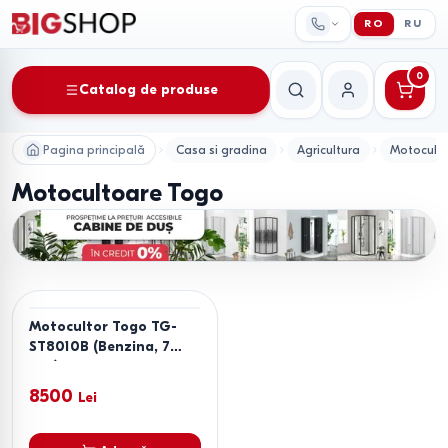
RO
RU
0
Catalog de produse
Căutare
Contul meu
Pagina principală
Casa si gradina
Agricultura
Motocult
Motocultoare Togo
Motocultor Togo TG-
ST8010B (Benzina, 7
C.P.)
8500
Lei